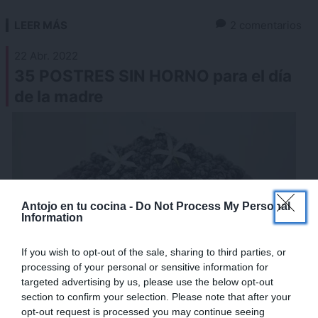
LEER MÁS
2 comentarios
22 Abr. 2022
35 POSTRES SIN HORNO para el día
de la madre
×
Antojo en tu cocina -
Do Not Process My Personal
Information
If you wish to opt-out of the sale, sharing to third parties, or
processing of your personal or sensitive information for
targeted advertising by us, please use the below opt-out
section to confirm your selection. Please note that after your
opt-out request is processed you may continue seeing