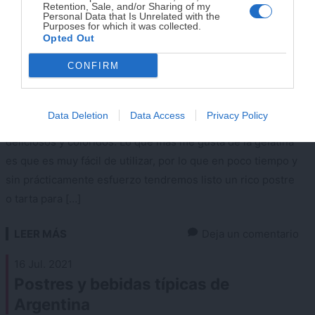
Retention, Sale, and/or Sharing of my
¡RESERVAR MI EJEMPLAR
Personal Data that Is Unrelated with the
Purposes for which it was collected.
AHORA!
Opted Out
CONFIRM
¡No lo dejes pasar! Solo quedan
0
días para
conseguirlo
La gelatina es un ingrediente super versátil, pues gracias a
Data Deletion
Data Access
Privacy Policy
ella podemos preparar tartas y postres de lo más
deliciosos y coloridos. Lo que más me gusta de la gelatina
es que es muy fácil de utilizar, por lo que en poco tiempo y
sin prácticamente esfuerzo tendremos listo un rico postre
o tarta para […]
LEER MÁS
Deja un comentario
16 Jul. 2021
Postres y bebidas típicas de
Argentina