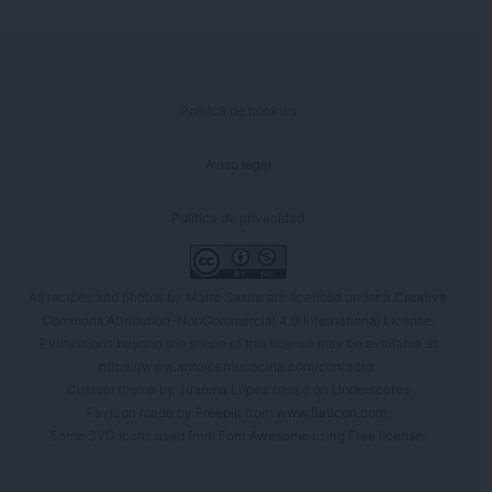
Política de cookies
Aviso legal
Política de privacidad
All recipes and photos by
Maite Sastre
are licensed under a
Creative
Commons Attribution-NonCommercial 4.0 International License
.
Permissions beyond the scope of this license may be available at
https://www.antojoentucocina.com/contacto
.
Custom theme by
Juanma López
based on
Underscores
Favicon made by
Freepik
from
www.flaticon.com
.
Some SVG icons used from
Font Awesome
using
Free license
.