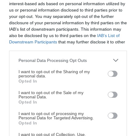
El día 1 de mayo se celebra en España el día de la madre
interest-based ads based on personal information utilized by
us or personal information disclosed to third parties prior to
(10 de mayo en México), así que hoy vengo con un montón
your opt-out. You may separately opt-out of the further
de postres sin horno fáciles y rápidos de elaborar. Sin
disclosure of your personal information by third parties on the
ninguna duda serán perfectos para sorprender a tu mamá,
IAB’s list of downstream participants. This information may
also be disclosed by us to third parties on the
IAB’s List of
así como para celebrar este día en familia. Lo que […]
Downstream Participants
that may further disclose it to other
third parties.
LEER MÁS
Deja un comentario
Personal Data Processing Opt Outs
¡MI LIBRO DE COCINA YA ESTÁ
27 Jul. 2021
DISPONIBLE!
Las mejores TARTAS y POSTRES con
I want to opt-out of the Sharing of my
personal data.
GELATINA
Opted In
Tu tiempo vale más que una receta
complicada.
I want to opt-out of the Sale of my
Personal Data.
He diseñado este libro para ti:
100 recetas
Opted In
rápidas, ricas y nutritivas
que caben en tu
I want to opt-out of processing my
agenda. Sin complicaciones y para familias
Personal Data for Targeted Advertising.
reales.
Opted In
I want to opt-out of Collection, Use,