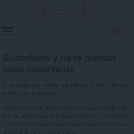
Skip
to
content
Menu
Buscar
Antojo en tu cocina
no resistas la tentación
Busca
receta…
Suscríbete y no te pierdas
nada importante
Si te gustan mis recetas, aquí tienes un sitio tranquilo
donde no te voy a saturar.
Te escribo muy de vez en cuando, solo cuando tengo algo
que de verdad merece la pena compartir: una novedad
importante, una receta especial o algún proyecto en el que
estoy trabajando entre bastidores.