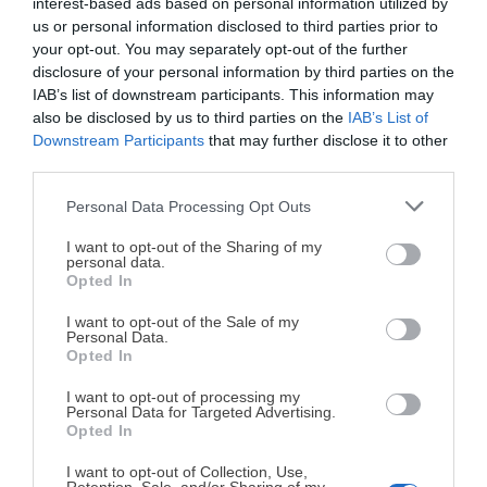
interest-based ads based on personal information utilized by
sabes cómo.
us or personal information disclosed to third parties prior to
your opt-out. You may separately opt-out of the further
CONÓCEME
disclosure of your personal information by third parties on the
IAB’s list of downstream participants. This information may
also be disclosed by us to third parties on the
IAB’s List of
¡QUIERO EL BOLETÍN SEMANAL!
Downstream Participants
that may further disclose it to other
third parties.
Email
Personal Data Processing Opt Outs
¡MI LIBRO DE COCINA YA ESTÁ
DISPONIBLE!
I want to opt-out of the Sharing of my
personal data.
Opted In
Tu tiempo vale más que una receta
complicada.
I want to opt-out of the Sale of my
Personal Data.
He diseñado este libro para ti:
100 recetas
ETIQUETAS
Opted In
rápidas, ricas y nutritivas
que caben en tu
I want to opt-out of processing my
agenda. Sin complicaciones y para familias
Bajo en sal
Sano
Personal Data for Targeted Advertising.
reales.
Opted In
Sin azúcar
Sin gluten
I want to opt-out of Collection, Use,