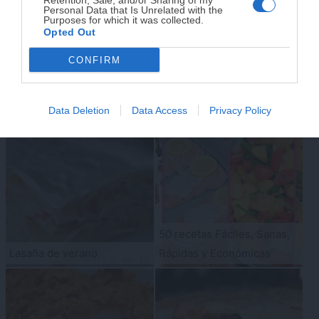
Retention, Sale, and/or Sharing of my
¡RESERVAR MI EJEMPLAR
Personal Data that Is Unrelated with the
Sin huevo
Sin lactosa
Purposes for which it was collected.
AHORA!
Opted Out
Vegano
Vegetariano
CONFIRM
¡No lo dejes pasar! Solo quedan
0
días para
conseguirlo
LO MÁS VISTO
Data Deletion
Data Access
Privacy Policy
50 recetas Fáciles, Sanas,
Lasaña de verano
Rápidas y Económicas