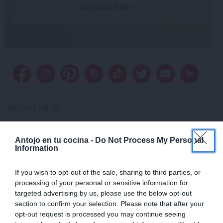
¡BIENVENID@!
Antojo en tu cocina es un blog dedicado a
×
Antojo en tu cocina -
Do Not Process My Personal
recetas para el día a día, ideal para todas
Information
aquellas personas que quieren comer bien
sin gastarse más de lo necesario. Mi
If you wish to opt-out of the sale, sharing to third parties, or
processing of your personal or sensitive information for
filosofía en la cocina es encontrar la receta perfecta para
targeted advertising by us, please use the below opt-out
cada ocasión usando, siempre que sea posible, productos
section to confirm your selection. Please note that after your
naturales, frescos y de temporada. Cocinar no es difícil si
opt-out request is processed you may continue seeing