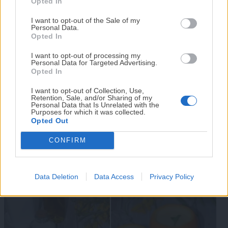
Opted In
Tu tiempo vale más que una receta
complicada.
I want to opt-out of the Sale of my
Personal Data.
He diseñado este libro para ti:
100 recetas
Opted In
Helado fácil de fresas con
Caldo de verduras casero:
rápidas, ricas y nutritivas
que caben en tu
I want to opt-out of processing my
agenda. Sin complicaciones y para familias
nata en Gelatec o Ninja:
la receta fácil para tener
Personal Data for Targeted Advertising.
reales.
Opted In
cremoso, natural y listo en
siempre un buen fondo en
minutos
la cocina
I want to opt-out of Collection, Use,
Retention, Sale, and/or Sharing of my
¡RESERVAR MI EJEMPLAR
Personal Data that Is Unrelated with the
Purposes for which it was collected.
AHORA!
Opted Out
CONFIRM
¡No lo dejes pasar! Solo quedan
0
días para
Rollito de canela en taza al
Rulo de queso crema con
conseguirlo
microondas (listo en 5
pistachos y arándanos:
Data Deletion
Data Access
Privacy Policy
minutos)
aperitivo fácil y vistoso