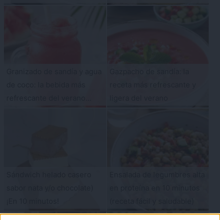
Granizado de sandía y agua
Gazpacho de sandía: la
de coco: la bebida más
receta más refrescante y
refrescante del verano
ligera del verano
(solo 2 ingredientes)
Sándwich helado casero
Ensalada de legumbres alta
sabor nata y/o chocolate)
en proteína en 10 minutos
¡En 10 minutos!
(receta fácil y saludable)