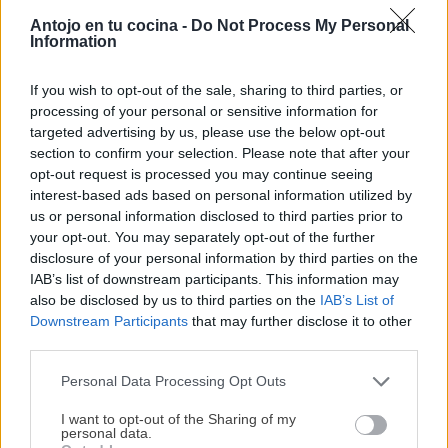
×
Antojo en tu cocina -
Do Not Process My Personal
Information
If you wish to opt-out of the sale, sharing to third parties, or
processing of your personal or sensitive information for
Pollo “Marry Me”: la receta
Desayunos energéticos y
targeted advertising by us, please use the below opt-out
cremosa que conquista a
funcionales: Cómo
section to confirm your selection. Please note that after your
todo el mundo
estructurar bowls y batidos
opt-out request is processed you may continue seeing
interest-based ads based on personal information utilized by
para iniciar el día
us or personal information disclosed to third parties prior to
your opt-out. You may separately opt-out of the further
disclosure of your personal information by third parties on the
IAB’s list of downstream participants. This information may
also be disclosed by us to third parties on the
IAB’s List of
Downstream Participants
that may further disclose it to other
Sorbete de mango casero
third parties.
con 1 ingrediente en
Cómo hacer costillas
Gelatec o Ninja Creami:
ahumadas en kamado
Personal Data Processing Opt Outs
¡MI LIBRO DE COCINA YA ESTÁ
receta fácil y saludable
DISPONIBLE!
I want to opt-out of the Sharing of my
personal data.