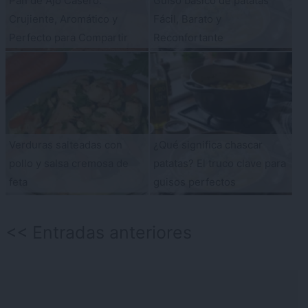
Pan de Ajo Casero:
Guiso básico de patatas
Crujiente, Aromático y
Fácil, Barato y
Perfecto para Compartir
Reconfortante
Verduras salteadas con
¿Qué significa chascar
pollo y salsa cremosa de
patatas? El truco clave para
feta
guisos perfectos
Navegación
Entradas anteriores
de
entradas