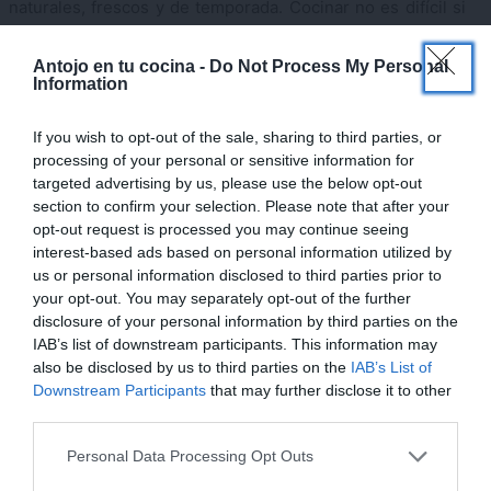
naturales, frescos y de temporada. Cocinar no es difícil si
sabes cómo.
×
Antojo en tu cocina -
Do Not Process My Personal
Information
CONÓCEME
If you wish to opt-out of the sale, sharing to third parties, or
¡QUIERO EL BOLETÍN SEMANAL!
processing of your personal or sensitive information for
targeted advertising by us, please use the below opt-out
section to confirm your selection. Please note that after your
Email
opt-out request is processed you may continue seeing
interest-based ads based on personal information utilized by
us or personal information disclosed to third parties prior to
your opt-out. You may separately opt-out of the further
disclosure of your personal information by third parties on the
IAB’s list of downstream participants. This information may
also be disclosed by us to third parties on the
IAB’s List of
ETIQUETAS
Downstream Participants
that may further disclose it to other
third parties.
Bajo en sal
Sano
Personal Data Processing Opt Outs
¡MI LIBRO DE COCINA YA ESTÁ