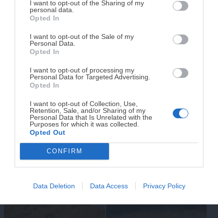
Sin azúcar
Sin gluten
DISPONIBLE!
I want to opt-out of the Sharing of my
personal data.
Opted In
Tu tiempo vale más que una receta
Sin huevo
Sin lactosa
complicada.
I want to opt-out of the Sale of my
Personal Data.
Vegano
Vegetariano
He diseñado este libro para ti:
100 recetas
Opted In
rápidas, ricas y nutritivas
que caben en tu
I want to opt-out of processing my
agenda. Sin complicaciones y para familias
Personal Data for Targeted Advertising.
LO MÁS VISTO
reales.
Opted In
I want to opt-out of Collection, Use,
Retention, Sale, and/or Sharing of my
¡RESERVAR MI EJEMPLAR
Personal Data that Is Unrelated with the
Purposes for which it was collected.
AHORA!
Opted Out
CONFIRM
¡No lo dejes pasar! Solo quedan
0
días para
conseguirlo
50 recetas Fáciles, Sanas,
Data Deletion
Data Access
Privacy Policy
Lasaña de verano
Rápidas y Económicas