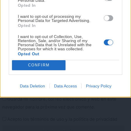
Personal Data.
He diseñado este libro para ti:
100 recetas
Opted In
rápidas, ricas y nutritivas
que caben en tu
I want to opt-out of processing my
agenda. Sin complicaciones y para familias
Personal Data for Targeted Advertising.
reales.
Opted In
I want to opt-out of Collection, Use,
Retention, Sale, and/or Sharing of my
¡RESERVAR MI EJEMPLAR
Personal Data that Is Unrelated with the
Purposes for which it was collected.
AHORA!
Nombre
*
Correo electrónico
*
Opted Out
CONFIRM
¡No lo dejes pasar! Solo quedan
0
días para
conseguirlo
Web
Data Deletion
Data Access
Privacy Policy
Guarda mi nombre, correo electrónico y web en este
navegador para la próxima vez que comente.
Acepto los
términos de uso
y la
política de privacidad