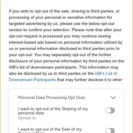
entradas
cómo evitar la
interesantes que
If you wish to opt-out of the sale, sharing to third parties, or
contaminación
quedan mucho
processing of your personal or sensitive information for
targeted advertising by us, please use the below opt-out
section to confirm your selection. Please note that after your
cruzada en la
mejor en una
opt-out request is processed you may continue seeing
interest-based ads based on personal information utilized by
cocina
parrilla eléctrica
us or personal information disclosed to third parties prior to
your opt-out. You may separately opt-out of the further
disclosure of your personal information by third parties on the
IAB’s list of downstream participants. This information may
also be disclosed by us to third parties on the
IAB’s List of
Deja una respuesta
Downstream Participants
that may further disclose it to other
third parties.
Tu dirección de correo electrónico no será publicada.
Los
campos obligatorios están marcados con
*
Personal Data Processing Opt Outs
¡MI LIBRO DE COCINA YA ESTÁ
DISPONIBLE!
Comentario
*
I want to opt-out of the Sharing of my
personal data.
Opted In
Tu tiempo vale más que una receta
complicada.
I want to opt-out of the Sale of my