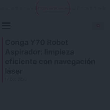
Skip
to
content
Menu
Buscar
Antojo en tu cocina
no resistas la tentación
Busca
receta…
Conga Y70 Robot
Aspirador: limpieza
eficiente con navegación
láser
17 Oct. 2025