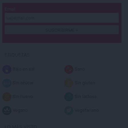
Email
ETIQUETAS
Bajo en sal
Sano
Sin azúcar
Sin gluten
Sin huevo
Sin lactosa
Vegano
Vegetariano
LO MÁS VISTO