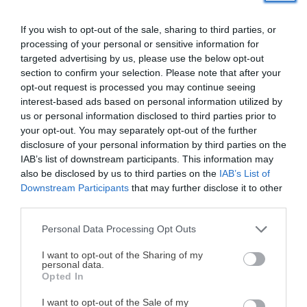
Reducción del polvo y alérgenos en el ambiente,
algo muy importante para mi, ya que padezco de
If you wish to opt-out of the sale, sharing to third parties, or
processing of your personal or sensitive information for
alergia a los ácaros.
targeted advertising by us, please use the below opt-out
¿Para quién es ideal este robot aspirador?
section to confirm your selection. Please note that after your
opt-out request is processed you may continue seeing
El Conga Y70 es perfecto para:
interest-based ads based on personal information utilized by
us or personal information disclosed to third parties prior to
your opt-out. You may separately opt-out of the further
Familias con poco tiempo para limpiar.
disclosure of your personal information by third parties on the
Personas con mascotas que buscan controlar el pelo
IAB’s list of downstream participants. This information may
en casa.
also be disclosed by us to third parties on the
IAB’s List of
Downstream Participants
that may further disclose it to other
Cocinillas que disfrutan en la cocina o de tener
third parties.
invitados en casa, pero quieren olvidarse de barrer y
fregar.
Personal Data Processing Opt Outs
¡MI LIBRO DE COCINA YA ESTÁ
Hogares grandes donde la autonomía y la potencia
DISPONIBLE!
I want to opt-out of the Sharing of my
son clave.
personal data.
Opted In
Tu tiempo vale más que una receta
Conclusión
complicada.
I want to opt-out of the Sale of my