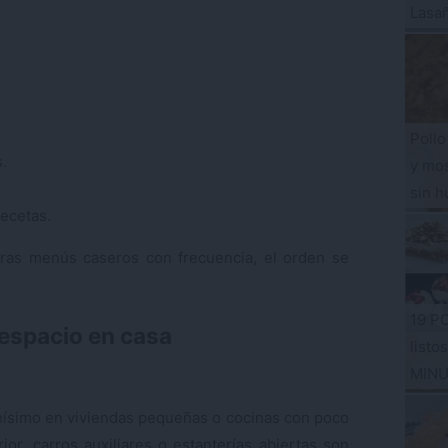
Lasa
Pollo
.
y mos
sin h
ecetas.
aras menús caseros con frecuencia, el orden se
19 P
espacio en casa
listo
MIN
ísimo en viviendas pequeñas o cocinas con poco
or, carros auxiliares o estanterías abiertas son