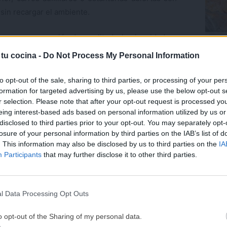
sin recargar el ambiente.
a a crear sensación de amplitud y luminosidad.
Trufa
coco.
 tu cocina -
Do Not Process My Personal Information
s
Últ
to opt-out of the sale, sharing to third parties, or processing of your per
s acumular utensilios, moldes o pequeños
formation for targeted advertising by us, please use the below opt-out s
 Hacer una pequeña revisión cada cierto tiempo
r selection. Please note that after your opt-out request is processed y
ocina mucho más cómoda.
eing interest-based ads based on personal information utilized by us or
disclosed to third parties prior to your opt-out. You may separately opt-
e utilizo de verdad cada semana. El resto acaba
losure of your personal information by third parties on the IAB’s list of
. This information may also be disclosed by us to third parties on the
IA
¡MI LIBRO DE COCINA 
 lo importante.
Participants
that may further disclose it to other third parties.
DISPONIBLE!
Tu tiempo vale más que una receta
es aliadas. Barras metálicas, baldas o ganchos
l Data Processing Opt Outs
He diseñado este libro para ti:
100 rec
no sin saturar la encimera.
ricas y nutritivas
que caben en tu 
o opt-out of the Sharing of my personal data.
complicaciones y para familias 