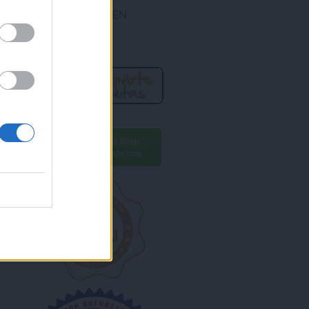
DES ENCONTRARME EN
R AHORA!
ara conseguirlo