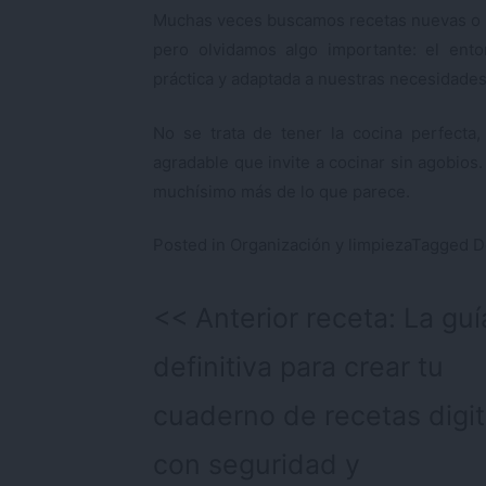
Muchas veces buscamos recetas nuevas o té
pero olvidamos algo importante: el ento
práctica y adaptada a nuestras necesidades
No se trata de tener la cocina perfecta
agradable que invite a cocinar sin agobio
muchísimo más de lo que parece.
Posted in
Organización y limpieza
Tagged
D
Navegación
Anterior receta:
La guí
de
definitiva para crear tu
entradas
cuaderno de recetas digit
con seguridad y