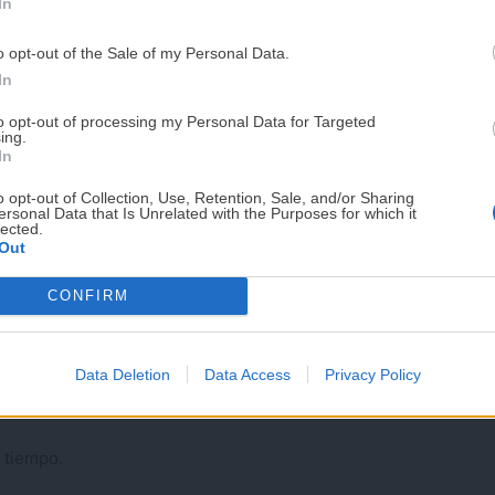
In
r especias, tablas de cortar o incluso pequeños
PUE
o opt-out of the Sale of my Personal Data.
¡RESERVAR MI EJEMPLA
In
 cómoda y agradable
to opt-out of processing my Personal Data for Targeted
ing.
¡No lo dejes pasar! Solo quedan
0
días p
In
ión, cocción y almacenaje facilita muchísimo el
o opt-out of Collection, Use, Retention, Sale, and/or Sharing
cina para conseguirlo; basta con mantener cierta
ersonal Data that Is Unrelated with the Purposes for which it
lected.
Out
CONFIRM
de preparación.
Data Deletion
Data Access
Privacy Policy
esibles.
 tiempo.