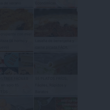
ña de verano
Económicas
 crujiente con miel
taza {al horno y
Lasaña de berenjena y
uevo}
carne picada FÁCIL
OSTRES FÁCILES
55 PLATOS FRÍOS,
s en solo 15
Fáciles, Rápidos y
UTOS
Baratos