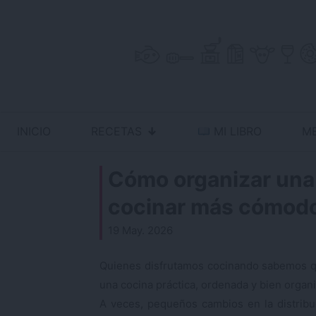
Skip
to
content
INICIO
RECETAS
MI LIBRO
M
Antojo en tu cocina
no resistas la tentación
Cómo organizar una 
cocinar más cómodo
19 May. 2026
Quienes disfrutamos cocinando sabemos q
una cocina práctica, ordenada y bien organi
A veces, pequeños cambios en la distrib