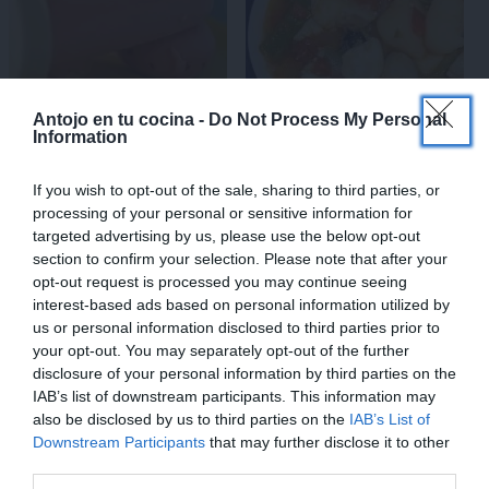
×
Antojo en tu cocina -
Do Not Process My Personal
Information
Polos de panacota de
Cómo hacer guiso de sepia
frambuesa
con patatas fácil
If you wish to opt-out of the sale, sharing to third parties, or
processing of your personal or sensitive information for
targeted advertising by us, please use the below opt-out
section to confirm your selection. Please note that after your
opt-out request is processed you may continue seeing
interest-based ads based on personal information utilized by
us or personal information disclosed to third parties prior to
your opt-out. You may separately opt-out of the further
disclosure of your personal information by third parties on the
IAB’s list of downstream participants. This information may
also be disclosed by us to third parties on the
IAB’s List of
Torrijas enrolladas rellenas
Champiñones rellenos de
Downstream Participants
that may further disclose it to other
de queso y fresas. FÁCIL
queso azul en freidora de
third parties.
con pan de molde
aire (u horno)