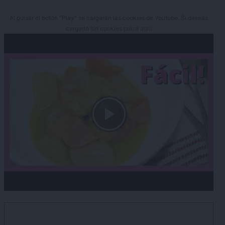
Al pulsar el botón "Play" se cargarán las cookies de Youtube. Si deseas
cargarlo sin cookies pulsa
aquí