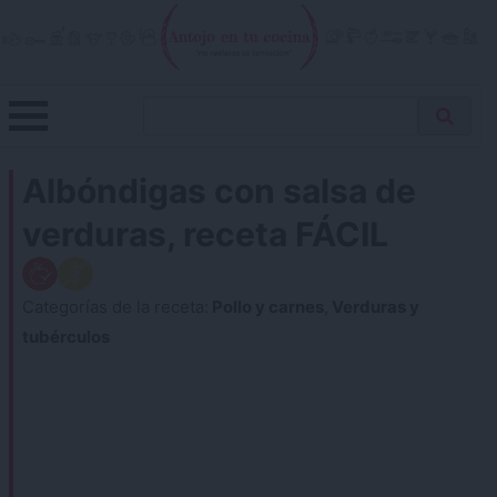
Skip
to
content
Menu
Buscar
Antojo en tu cocina
no resistas la tentación
Busca
receta…
Albóndigas con salsa de
verduras, receta FÁCIL
Categorías de la receta:
Pollo y carnes
,
Verduras y
tubérculos