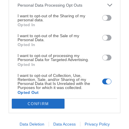
Personal Data Processing Opt Outs
¡MI LIBRO DE COCINA YA ESTÁ
15 Jun. 2013
DISPONIBLE!
I want to opt-out of the Sharing of my
personal data.
Etiquetas
Opted In
Tu tiempo vale más que una receta
ALBÓNDIGAS
CARNE PICADA
complicada.
I want to opt-out of the Sale of my
Personal Data.
MENOS DE 30 MINUTOS
SALSA
He diseñado este libro para ti:
100 recetas
Opted In
rápidas, ricas y nutritivas
que caben en tu
I want to opt-out of processing my
agenda. Sin complicaciones y para familias
Escrito por
Maite Sastre
Personal Data for Targeted Advertising.
reales.
Opted In
Maite Sastre es editora y fotógrafa en
I want to opt-out of Collection, Use,
Antojo en tu cocina; además, crea
Retention, Sale, and/or Sharing of my
¡RESERVAR MI EJEMPLAR
contenido para redes sociales. Sus
Personal Data that Is Unrelated with the
Purposes for which it was collected.
AHORA!
recetas probadas en la cocina y sus completos
Opted Out
tutoriales paso a paso, brindan a los lectores el
CONFIRM
conocimiento y la confianza para cocinar desde cero. Es
¡No lo dejes pasar! Solo quedan
0
días para
conseguirlo
mamá de tres niños, vive en Mallorca y puedes
conocerla más en su perfil de Instagram
Data Deletion
Data Access
Privacy Policy