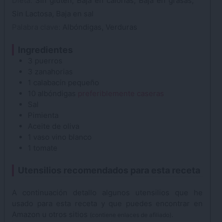
Dieta:
Sin gluten, Baja en calorías, Baja en grasas,
Sin Lactosa, Baja en sal
Palabra clave:
Albóndigas, Verduras
Ingredientes
3
puerros
3
zanahorias
1
calabacín
pequeño
10
albóndigas
preferiblemente caseras
Sal
Pimienta
Aceite de oliva
1
vaso
vino
blanco
1
tomate
Utensilios recomendados para esta receta
A continuación detallo algunos utensilios que he
usado para esta receta y que puedes encontrar en
Amazon u otros sitios
.
(contiene enlaces de afiliado)