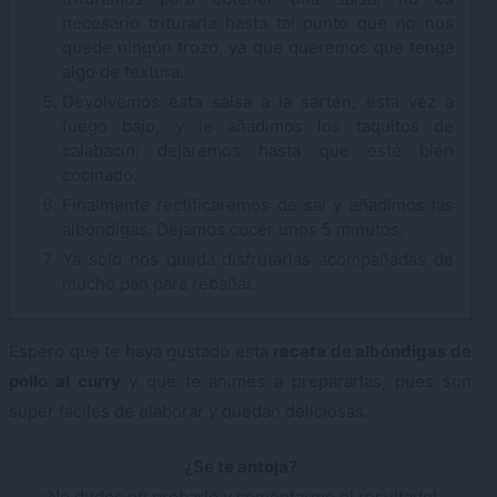
necesario triturarla hasta tal punto que no nos
quede ningún trozo, ya que queremos que tenga
algo de textura.
Devolvemos esta salsa a la sartén, esta vez a
fuego bajo, y le añadimos los taquitos de
calabacín; dejaremos hasta que esté bien
cocinado.
Finalmente rectificaremos de sal y añadimos las
albóndigas. Dejamos cocer unos 5 minutos.
Ya solo nos queda disfrutarlas acompañadas de
mucho pan para rebañar.
Espero que te haya gustado esta
receta de albóndigas de
pollo al curry
y que te animes a prepararlas, pues son
super fáciles de elaborar y quedan deliciosas.
¿Se te antoja?
¡No dudes en probarlo y comentarme el resultado!