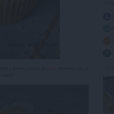
ETI
B
S
S
V
LO 
ños y dulces trocitos de
pera
, rematado con un
ro amor!