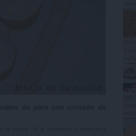
Lasa
Pollo
y mos
sin h
19 P
listo
pcakes de pera con corazón de
MIN
 de vainilla, 110 gr mantequilla a temperatura