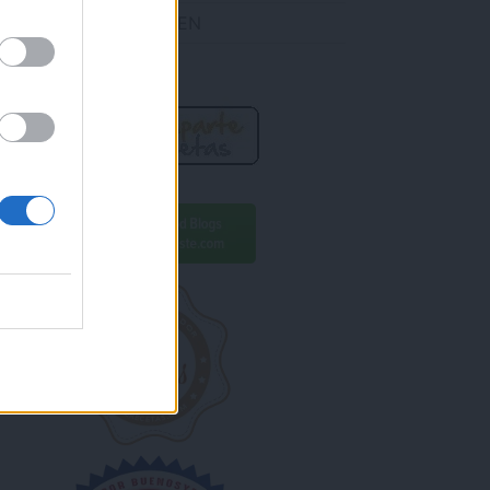
DES ENCONTRARME EN
R AHORA!
ara conseguirlo