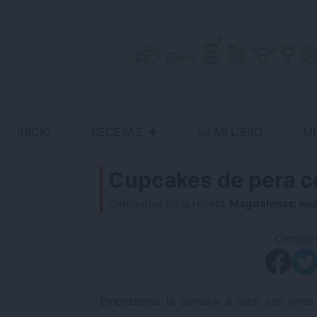
Skip
to
content
INICIO
RECETAS
MI LIBRO
M
Antojo en tu cocina
no resistas la tentación
Cupcakes de pera 
Categorías de la receta:
Magdalenas; muf
Comparti
Empezamos la semana a tope con unos 