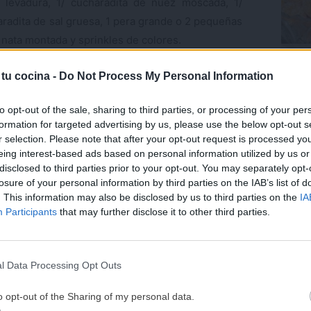
 levadura, 1/ cucharadita de nuez moscada, 1/
aradita de sal gruesa, 1 pera grande o 2 pequeñas
nata montada y sprinkles de colores.
Trufa
cakes de pera con corazón de
coco.
 tu cocina -
Do Not Process My Personal Information
Últ
to opt-out of the sale, sharing to third parties, or processing of your per
formation for targeted advertising by us, please use the below opt-out s
 ºC, así nada más tener la masa lista, ya los
r selection. Please note that after your opt-out request is processed y
eing interest-based ads based on personal information utilized by us or
disclosed to third parties prior to your opt-out. You may separately opt-
nto con la levadura, la nuez moscada, la canela y
losure of your personal information by third parties on the IAB’s list of
. This information may also be disclosed by us to third parties on the
IA
¡MI LIBRO DE COCINA 
Participants
that may further disclose it to other third parties.
DISPONIBLE!
batidos junto con la mantequilla derretida y el
Tu tiempo vale más que una receta
leche y mezclamos bien.
l Data Processing Opt Outs
He diseñado este libro para ti:
100 rec
os ingredientes secos (del primer bol) junto con
ricas y nutritivas
que caben en tu 
o opt-out of the Sharing of my personal data.
illas. Una vez los tengamos bien incorporados,
complicaciones y para familias 