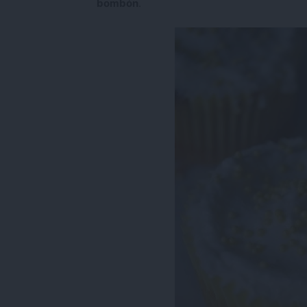
bombón
.