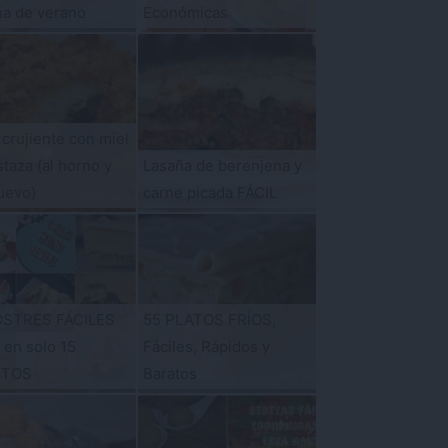
ña de verano
Económicas
 crujiente con miel
taza {al horno y
Lasaña de berenjena y
uevo}
carne picada FÁCIL
OSTRES FÁCILES
55 PLATOS FRÍOS,
s en solo 15
Fáciles, Rápidos y
UTOS
Baratos