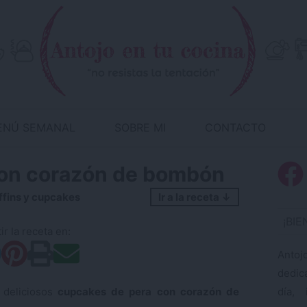
ENÚ SEMANAL
SOBRE MI
CONTACTO
con corazón de bombón
fins y cupcakes
Ir a la receta ↓
¡BI
r la receta en:
Antoj
dedic
deliciosos
cupcakes de pera con corazón de
día, 