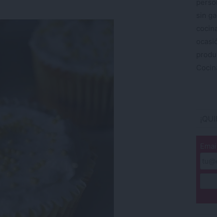
perso
sin ga
cocin
ocas
produ
Cocina
¡QU
Emai