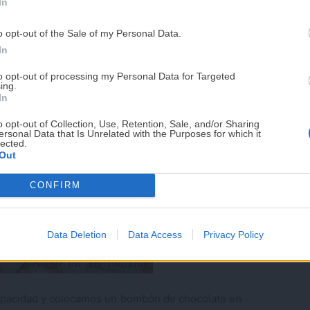
In
PUE
o opt-out of the Sale of my Personal Data.
¡RESERVAR MI EJEMPLA
tos muy pequeños, la incorporamos a la masa y
In
to opt-out of processing my Personal Data for Targeted
ing.
¡No lo dejes pasar! Solo quedan
0
días p
In
o opt-out of Collection, Use, Retention, Sale, and/or Sharing
ersonal Data that Is Unrelated with the Purposes for which it
lected.
Out
CONFIRM
Data Deletion
Data Access
Privacy Policy
apacidad y colocamos un bombón de chocolate en