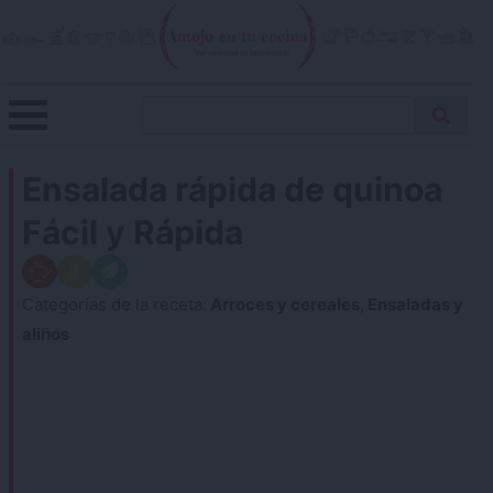
Skip
to
content
Menu
Buscar
Antojo en tu cocina
no resistas la tentación
Busca
receta…
Ensalada rápida de quinoa
Fácil y Rápida
Categorías de la receta:
Arroces y cereales
,
Ensaladas y
aliños