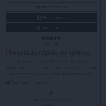
Imprimir receta
Pinear receta
Puntuar receta
5
de 1 voto
Ensalada rápida de quinoa
Cómo preparar una ensalada fría de quinoa con
pepino, queso mozarela o feta, aguacate, aceitunas
negras, tomate y cebolla. Receta saludable y barata.
Servings
4
personas
Tiempo de preparación
5
minutos
minutos