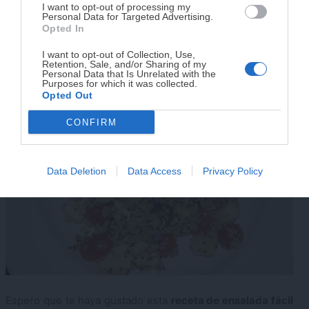
I want to opt-out of processing my
ingredientes en cuestión de segundos.
agenda. Sin complicaciones y para familias
Personal Data for Targeted Advertising.
reales.
Opted In
En esta ocasión yo he usado queso mozarela, pero
podríamos sustituirlo por queso feta o rulo de cabra.
I want to opt-out of Collection, Use,
Retention, Sale, and/or Sharing of my
¡RESERVAR MI EJEMPLAR
Personal Data that Is Unrelated with the
Purposes for which it was collected.
AHORA!
Opted Out
CONFIRM
¡No lo dejes pasar! Solo quedan
0
días para
conseguirlo
Data Deletion
Data Access
Privacy Policy
Espero que te haya gustado esta
receta de ensalada fácil