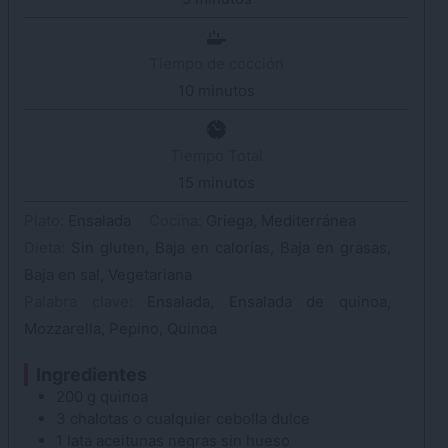
Tiempo de cocción
10
minutos
minutos
Tiempo Total
15
minutos
minutos
Plato:
Ensalada
Cocina:
Griega, Mediterránea
Dieta:
Sin gluten, Baja en calorías, Baja en grasas,
Baja en sal, Vegetariana
Palabra clave:
Ensalada, Ensalada de quinoa,
Mozzarella, Pepino, Quinoa
Ingredientes
200
g
quinoa
3
chalotas
o cualquier cebolla dulce
1
lata
aceitunas
negras sin hueso