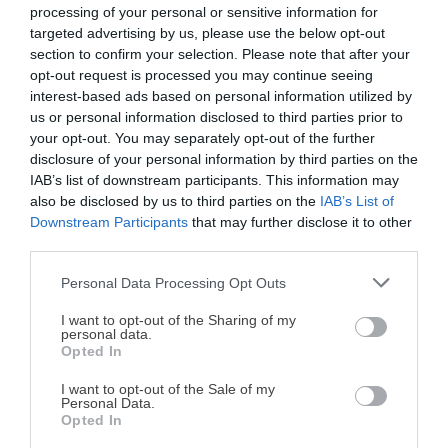
processing of your personal or sensitive information for
targeted advertising by us, please use the below opt-out
section to confirm your selection. Please note that after your
opt-out request is processed you may continue seeing
interest-based ads based on personal information utilized by
us or personal information disclosed to third parties prior to
your opt-out. You may separately opt-out of the further
disclosure of your personal information by third parties on the
IAB’s list of downstream participants. This information may
also be disclosed by us to third parties on the
IAB’s List of
Lo mezclamos muy bien y ya la tendremos lista
Downstream Participants
that may further disclose it to other
para servir. Personalmente me gusta dejarla
third parties.
reposar unos 30 minutos en la nevera antes de
disfrutarla para que esté bien fría.
Personal Data Processing Opt Outs
¡MI LIBRO DE COCINA YA ESTÁ
DISPONIBLE!
I want to opt-out of the Sharing of my
Notas
personal data.
Opted In
Para picar la cebolla yo estoy utilizando el
picador
Tu tiempo vale más que una receta
complicada.
manual de Tupperware
, el cual está disponible en 3
I want to opt-out of the Sale of my
Personal Data.
medidas diferentes. Me gusta porque sin necesidad
He diseñado este libro para ti:
100 recetas
Opted In
de enchufarlo, consigue picar todo tipo de
rápidas, ricas y nutritivas
que caben en tu