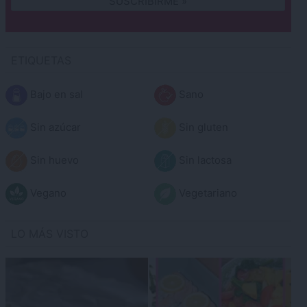
ETIQUETAS
Bajo en sal
Sano
Sin azúcar
Sin gluten
Sin huevo
Sin lactosa
Vegano
Vegetariano
LO MÁS VISTO