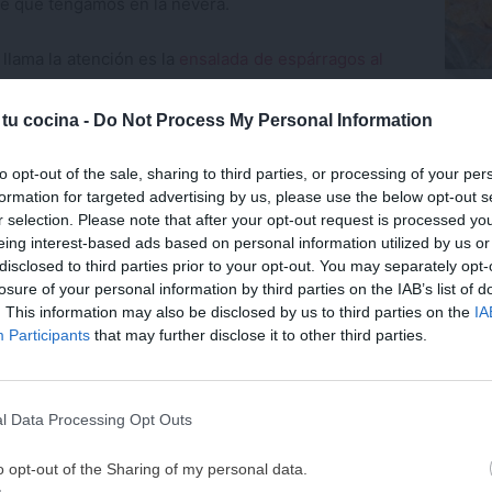
te que tengamos en la nevera.
llama la atención es la
ensalada de espárragos al
Trufa
 ves, existen muchos tipos de ensaladas más allá
coco.
 tu cocina -
Do Not Process My Personal Information
Últ
to opt-out of the sale, sharing to third parties, or processing of your per
ena forma de
complementarlas y hacerlas más
formation for targeted advertising by us, please use the below opt-out s
r selection. Please note that after your opt-out request is processed y
unas frutas para aportar color y dulzor, así como
eing interest-based ads based on personal information utilized by us or
ensa (maíz, espárragos blancos, atún, aceitunas,
disclosed to third parties prior to your opt-out. You may separately opt-
lla nos ayudan a aportar frescor a las ensaladas.
losure of your personal information by third parties on the IAB’s list of
. This information may also be disclosed by us to third parties on the
IA
¡MI LIBRO DE COCINA 
Participants
that may further disclose it to other third parties.
o aliño de aceite de oliva virgen, vinagre y una
DISPONIBLE!
s sabor, prueba a usar el zumo y la ralladura de
Tu tiempo vale más que una receta
l Data Processing Opt Outs
He diseñado este libro para ti:
100 rec
lo más saludable posible
, y con una ensalada es
ricas y nutritivas
que caben en tu 
o opt-out of the Sharing of my personal data.
complicaciones y para familias 