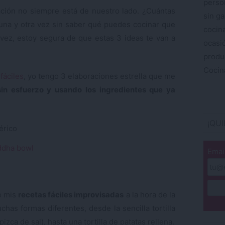
perso
ración no siempre está de nuestro lado. ¿Cuántas
sin ga
una y otra vez sin saber qué puedes cocinar que
cocin
 vez, estoy segura de que estas 3 ideas te van a
ocas
produ
Cocina
fáciles
, yo tengo 3 elaboraciones estrella que me
sin esfuerzo y usando los ingredientes que ya
¡QU
ddha bowl
Emai
de mis
recetas fáciles improvisadas
a la hora de la
has formas diferentes, desde la sencilla tortilla
zca de sal), hasta una tortilla de patatas rellena.