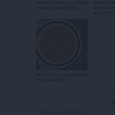
Fideos chinos con gambas y
Patatitas a
verduras. Receta FÁCIL
aceitunas n
guarnición
Arroz meloso con calamares
FÁCIL y RÁPIDO
E
MENOS DE 30 MINUTOS