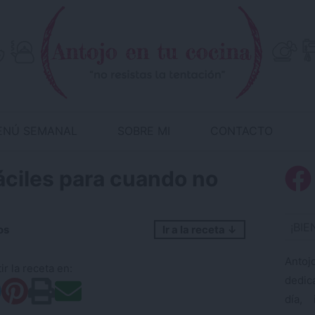
ENÚ SEMANAL
SOBRE MI
CONTACTO
fáciles para cuando no
¡BI
os
Ir a la receta ↓
Antoj
r la receta en:
dedic
día, 