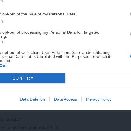
In
PUE
o opt-out of the Sale of my Personal Data.
¡RESERVAR MI EJEMPLA
In
 hora de improvisar un plato fácil y rápido
. Mi
to opt-out of processing my Personal Data for Targeted
el que se cuece la pasta para saltear algunas
ing.
¡No lo dejes pasar! Solo quedan
0
días p
 y cebolla) y unos dados de pollo. Para potenciar
In
 soja a las verduras salteadas y acaba el plato con
o opt-out of Collection, Use, Retention, Sale, and/or Sharing
ersonal Data that Is Unrelated with the Purposes for which it
lected.
Out
oge tus ingredientes favoritos y déjate llevar,
CONFIRM
prender.
Data Deletion
Data Access
Privacy Policy
udable y fácil de aguacate
te antoja?
 y comentarme el resultado!