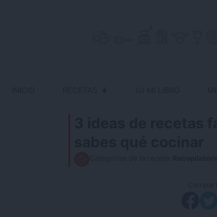
Skip
to
content
INICIO
RECETAS
MI LIBRO
M
Antojo en tu cocina
no resistas la tentación
3 ideas de recetas 
sabes qué cocinar
Categorías de la receta:
Recopilatori
Comparti