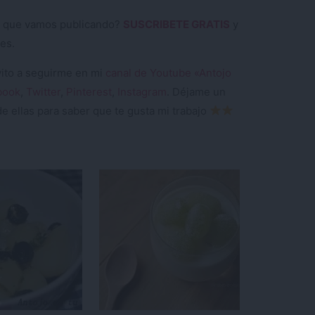
tas que vamos publicando?
SUSCRIBETE GRATIS
y
es.
nvito a seguirme en mi
canal de Youtube «Antojo
book
,
Twitter
,
Pinterest
,
Instagram
. Déjame un
e ellas para saber que te gusta mi trabajo