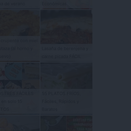
ña de verano
Económicas
 crujiente con miel
taza {al horno y
Lasaña de berenjena y
uevo}
carne picada FÁCIL
OSTRES FÁCILES
55 PLATOS FRÍOS,
s en solo 15
Fáciles, Rápidos y
UTOS
Baratos