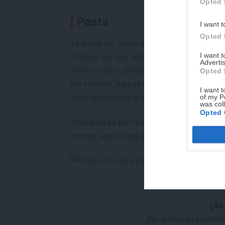
Opted 
Pasta
I want t
Opted 
La pasta es nuestra otra
gran amiga a la
I want 
consejo es que aproveches el tiempo en 
Advertis
verduras (por ejemplo calabacín, zanahoria
Opted 
los sabores, agrega un chorrito de salsa de
I want t
unas semillas de sésamo por encima.
of my P
was col
Opted 
Pero este es solo un ejemplo de muchos. Esc
porque seguro que el resultado te va a sor
Pasta con salsa sal
¿Se 
¡No dudes en probarlo