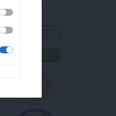
DES ENCONTRARME EN
R AHORA!
ara conseguirlo