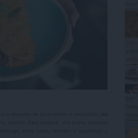
Lasa
Pollo
y mos
sin h
19 P
listo
ra o dispones de poco tiempo e inspiración,
las
MIN
a ocasión. Para preparar una buena ensalada
lechuga, arroz, pasta, cereales o legumbres) y