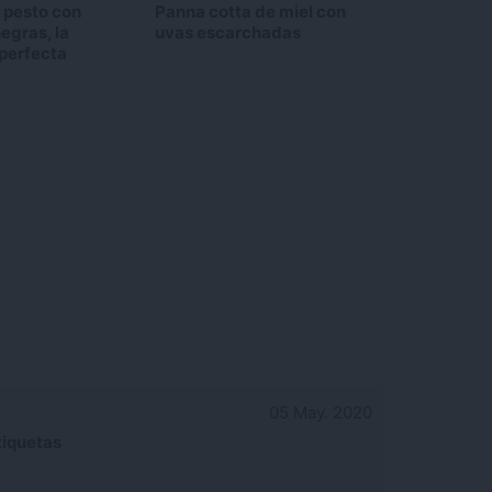
l pesto con
Panna cotta de miel con
egras, la
uvas escarchadas
 perfecta
05 May. 2020
tiquetas