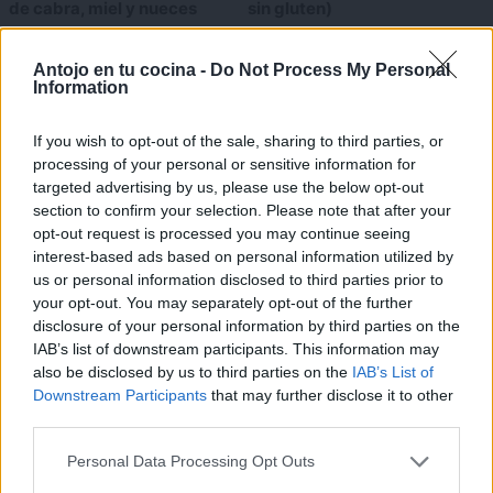
de cabra, miel y nueces
sin gluten)
×
Antojo en tu cocina -
Do Not Process My Personal
Information
If you wish to opt-out of the sale, sharing to third parties, or
processing of your personal or sensitive information for
targeted advertising by us, please use the below opt-out
section to confirm your selection. Please note that after your
opt-out request is processed you may continue seeing
interest-based ads based on personal information utilized by
Rollitos vietnamitas fritos,
Cómo cocer huevos de
us or personal information disclosed to third parties prior to
receta fácil original
codorniz de forma fácil
your opt-out. You may separately opt-out of the further
disclosure of your personal information by third parties on the
IAB’s list of downstream participants. This information may
25 Feb. 2016
also be disclosed by us to third parties on the
IAB’s List of
Downstream Participants
that may further disclose it to other
Etiquetas
third parties.
COCINAR CON NIÑOS
FRUTOS SECOS
MACARONS
Personal Data Processing Opt Outs
MANTEQUILLA DE CACAHUETE
¡MI LIBRO DE COCINA YA ESTÁ