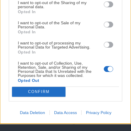
DISPONIBLE!
I want to opt-out of the Sharing of my
personal data.
Escrito por
Maite Sastre
Opted In
Tu tiempo vale más que una receta
complicada.
Maite Sastre es editora y fotógrafa en
I want to opt-out of the Sale of my
Personal Data.
Antojo en tu cocina; además, crea
He diseñado este libro para ti:
100 recetas
Opted In
rápidas, ricas y nutritivas
que caben en tu
contenido para redes sociales. Sus
I want to opt-out of processing my
agenda. Sin complicaciones y para familias
recetas probadas en la cocina y sus completos
Personal Data for Targeted Advertising.
reales.
Opted In
tutoriales paso a paso, brindan a los lectores el
conocimiento y la confianza para cocinar desde cero. Es
I want to opt-out of Collection, Use,
Retention, Sale, and/or Sharing of my
mamá de tres niños, vive en Mallorca y puedes
¡RESERVAR MI EJEMPLAR
Personal Data that Is Unrelated with the
Purposes for which it was collected.
AHORA!
conocerla más en su perfil de Instagram
Opted Out
CONFIRM
¡No lo dejes pasar! Solo quedan
0
días para
conseguirlo
Data Deletion
Data Access
Privacy Policy
Navegación
Anterior
Siguiente receta: