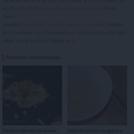
Ya sabes que si te gustan mis recetas te invito a seguirme
en mi
canal de Youtube «Antojo en tu cocina»
y en las
redes
sociales:
Facebook
,
Twitter
,
Pinterest
,
Instagram
. Déjame
un comentario con una estrella en cualquiera de ellas para
saber que te gusta mi trabajo
Recetas relacionadas
Dátiles rellenos de queso
Alioli de patata (vegano y