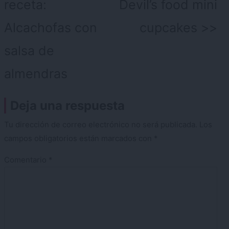
de
receta:
Devil’s food mini
entradas
Alcachofas con
cupcakes
salsa de
almendras
Deja una respuesta
Tu dirección de correo electrónico no será publicada.
Los
campos obligatorios están marcados con
*
Comentario
*