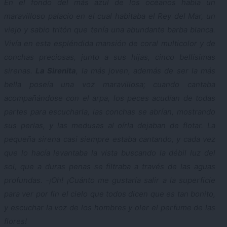
En el fondo del más azul de los océanos había un
maravilloso palacio en el cual habitaba el Rey del Mar, un
viejo y sabio tritón que tenía una abundante barba blanca.
Vivía en esta espléndida mansión de coral multicolor y de
conchas preciosas, junto a sus hijas, cinco bellísimas
sirenas.
La Sirenita
, la más joven, además de ser la más
bella poseía una voz maravillosa; cuando cantaba
acompañándose con el arpa, los peces acudían de todas
partes para escucharla, las conchas se abrían, mostrando
sus perlas, y las medusas al oírla dejaban de flotar. La
pequeña sirena casi siempre estaba cantando, y cada vez
que lo hacía levantaba la vista buscando la débil luz del
sol, que a duras penas se filtraba a través de las aguas
profundas. -¡Oh! ¡Cuánto me gustaría salir a la superficie
para ver por fin el cielo que todos dicen que es tan bonito,
y escuchar la voz de los hombres y oler el perfume de las
flores!