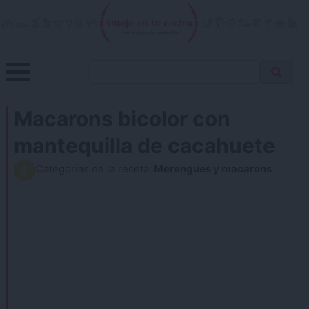
Skip
to
content
Menu
Buscar
Antojo en tu cocina
no resistas la tentación
Busca
receta…
Macarons bicolor con
mantequilla de cacahuete
Categorías de la receta:
Merengues y macarons