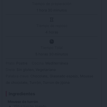
Tiempo de preparación
1
hora
hora
30
minutos
minutos
Tiempo de reposo
4
horas
horas
Tiempo Total
5
horas
horas
30
minutos
minutos
Plato:
Postre
Cocina:
Mediterránea
Dieta:
Sin gluten, Vegetariana
Palabra clave:
Chocolate, Glaseado espejo, Mousse
de chocolate, Turrón, Turron de jijona
Ingredientes
Mousse de turrón
150
g
turrón blando