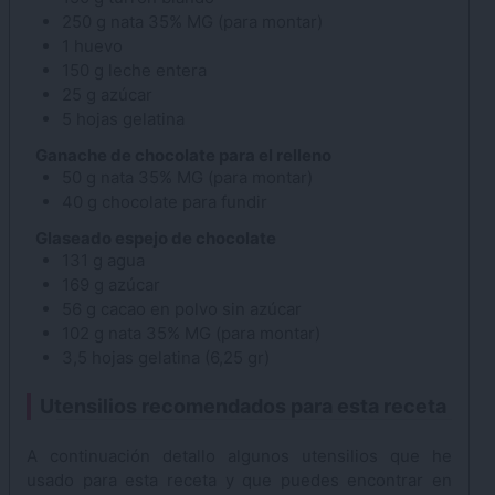
250
g
nata
35% MG (para montar)
1
huevo
150
g
leche
entera
25
g
azúcar
5
hojas
gelatina
Ganache de chocolate para el relleno
50
g
nata
35% MG (para montar)
40
g
chocolate
para fundir
Glaseado espejo de chocolate
131
g
agua
169
g
azúcar
56
g
cacao
en polvo sin azúcar
102
g
nata
35% MG (para montar)
3,5
hojas
gelatina
(6,25 gr)
Utensilios recomendados para esta receta
A continuación detallo algunos utensilios que he
usado para esta receta y que puedes encontrar en