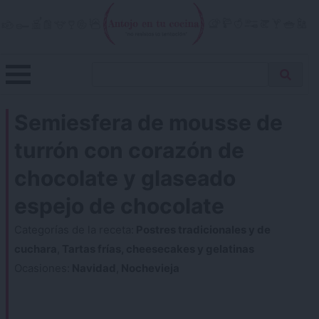
Skip
to
content
Menu
Buscar
Antojo en tu cocina
no resistas la tentación
Busca
receta…
Semiesfera de mousse de
turrón con corazón de
chocolate y glaseado
espejo de chocolate
Categorías de la receta:
Postres tradicionales y de
cuchara
,
Tartas frías, cheesecakes y gelatinas
Ocasiones:
Navidad
,
Nochevieja