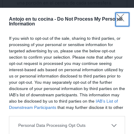
una porción en el centro de cada semiesfera.
×
Antojo en tu cocina -
Do Not Process My Personal
Information
If you wish to opt-out of the sale, sharing to third parties, or
processing of your personal or sensitive information for
targeted advertising by us, please use the below opt-out
section to confirm your selection. Please note that after your
opt-out request is processed you may continue seeing
interest-based ads based on personal information utilized by
Cubrimos con más mousse de turrón y alisamos
us or personal information disclosed to third parties prior to
la superficie con la ayuda de una rasqueta o
your opt-out. You may separately opt-out of the further
espátula de repostería.
disclosure of your personal information by third parties on the
IAB’s list of downstream participants. This information may
also be disclosed by us to third parties on the
IAB’s List of
Downstream Participants
that may further disclose it to other
third parties.
Personal Data Processing Opt Outs
¡MI LIBRO DE COCINA YA ESTÁ