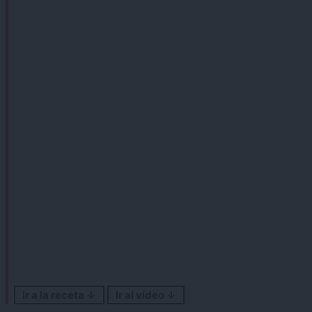
Ir a la receta ↓
Ir al vídeo ↓