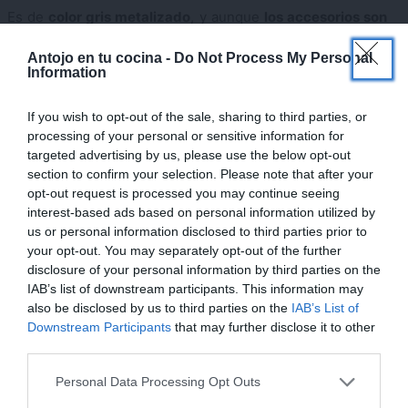
Es de
color gris metalizado
, y aunque
los accesorios son
de acero inoxidable
, el cuerpo del robot es de plástico
×
Antojo en tu cocina -
Do Not Process My Personal
duro. Esta característica al principio no me gustaba, pero
Information
ahora he comprobado que se limpia muy bien y en 2 años
no se ha golpeado, rallado ni variado su forma.
If you wish to opt-out of the sale, sharing to third parties, or
processing of your personal or sensitive information for
targeted advertising by us, please use the below opt-out
Puedes tenerla en la cocina sin necesidad de tener
section to confirm your selection. Please note that after your
puestos todos los accesorios, ya que lleva tapas
opt-out request is processed you may continue seeing
embellecedoras, con la que ni notarás que allí se puede
interest-based ads based on personal information utilized by
us or personal information disclosed to third parties prior to
acoplar un complemento.
your opt-out. You may separately opt-out of the further
disclosure of your personal information by third parties on the
Yo la compré en 2012 por un precio de 161 €,
clicando aquí
IAB’s list of downstream participants. This information may
te dejo una máquina similar en precio y características
.
also be disclosed by us to third parties on the
IAB’s List of
Downstream Participants
that may further disclose it to other
third parties.
Personal Data Processing Opt Outs
¡MI LIBRO DE COCINA YA ESTÁ