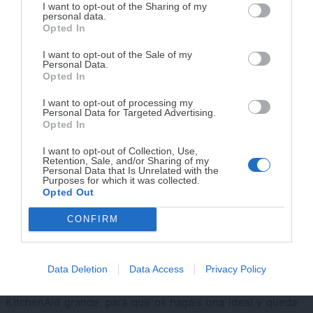
DISPONIBLE!
I want to opt-out of the Sharing of my
personal data.
Opted In
Tu tiempo vale más que una receta
complicada.
I want to opt-out of the Sale of my
Personal Data.
He diseñado este libro para ti:
100 recetas
Opted In
rápidas, ricas y nutritivas
que caben en tu
I want to opt-out of processing my
agenda. Sin complicaciones y para familias
Personal Data for Targeted Advertising.
reales.
Opted In
La caja de la amasadora, así me llegó
I want to opt-out of Collection, Use,
Retention, Sale, and/or Sharing of my
¡RESERVAR MI EJEMPLAR
Personal Data that Is Unrelated with the
CONCLUSIONES
Purposes for which it was collected.
AHORA!
Opted Out
Como puedes ver es una máquina bonita, de lo más
CONFIRM
completa y con un resultado de lo más profesional,
¡No lo dejes pasar! Solo quedan
0
días para
conseguirlo
además por un precio asequible en comparación a los que
se manejan con otras marcas.
Data Deletion
Data Access
Privacy Policy
Tiene un tamaño perfecto (mas o menos como la
KitchenAid grande, para que os hagáis una idea) y queda