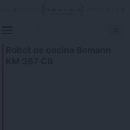
Skip
to
content
Menu
Buscar
Antojo en tu cocina
no resistas la tentación
Busca
receta…
Robot de cocina Bomann
KM 367 CB