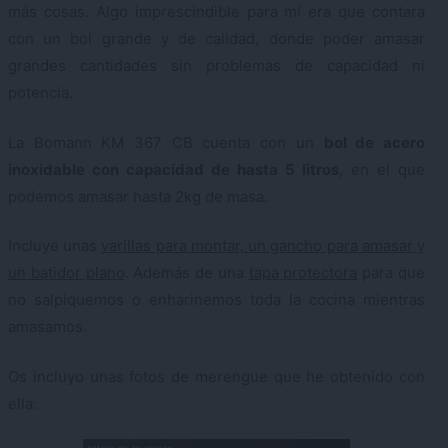
más cosas. Algo imprescindible para mí era que contara
con un bol grande y de calidad, donde poder amasar
grandes cantidades sin problemas de capacidad ni
potencia.
La Bomann KM 367 CB cuenta con un
bol de acero
inoxidable con capacidad de hasta 5 litros
, en el que
podemos amasar hasta 2kg de masa.
Incluye unas
varillas para montar, un gancho para amasar y
un batidor plano
. Además de una
tapa protectora
para que
no salpiquemos o enharinemos toda la cocina mientras
amasamos.
Os incluyo unas fotos de merengue que he obtenido con
ella: