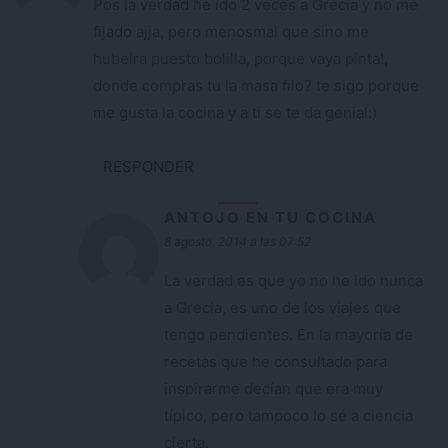
Pos la verdad he ido 2 veces a Grecia y no me
fijado ajja, pero menosmal que sino me
hubeira puesto bolilla, porque vaya pinta!,
donde compras tu la masa filo? te sigo porque
me gusta la cocina y a ti se te da genial:)
RESPONDER
ANTOJO EN TU COCINA
8 agosto, 2014 a las 07:52
La verdad es que yo no he ido nunca
a Grecia, es uno de los viajes que
tengo pendientes. En la mayoría de
recetas que he consultado para
inspirarme decían que era muy
típico, pero tampoco lo sé a ciencia
cierta.