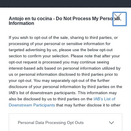
Acepto los
términos de uso
y la
política de privacidad
×
Antojo en tu cocina -
Do Not Process My Personal
Responsable » Maite Sastre (Antojoentucocina.com)
Information
Finalidad » gestionar los comentarios y notificarte las
respuestas si te has suscrito.
If you wish to opt-out of the sale, sharing to third parties, or
Legitimación » tu consentimiento al marcar la casilla de
processing of your personal or sensitive information for
aceptación
targeted advertising by us, please use the below opt-out
Destinatarios » los datos que me facilitas estarán ubicados en
section to confirm your selection. Please note that after your
los servidores de SiteGround (proveedor de hosting de
opt-out request is processed you may continue seeing
Antojoentucocina.com) dentro de la UE. Ver política de
interest-based ads based on personal information utilized by
privacidad de SiteGround en
us or personal information disclosed to third parties prior to
https://www.siteground.es/viewtos/privacy_policy.
your opt-out. You may separately opt-out of the further
Información adicional » Puede consultar información adicional y
disclosure of your personal information by third parties on the
detallada en nuestra
Política de Privacidad
y nuestro
Aviso
IAB’s list of downstream participants. This information may
Legal
.
also be disclosed by us to third parties on the
IAB’s List of
Derechos » podrás ejercer tus derechos, entre otros, a acceder,
Downstream Participants
that may further disclose it to other
rectificar, limitar y suprimir tus datos remitiendo un correo
third parties.
electrónico a info@antojoentucocina.com.
Personal Data Processing Opt Outs
¡MI LIBRO DE COCINA YA ESTÁ