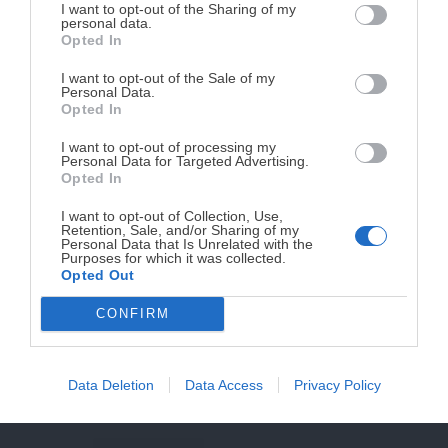
DISPONIBLE!
I want to opt-out of the Sharing of my
personal data.
Opted In
Tu tiempo vale más que una receta
33 comentarios en “
Spanakopita
complicada.
{Empanada griega de masa filo,
I want to opt-out of the Sale of my
Personal Data.
espinacas y queso feta}
”
He diseñado este libro para ti:
100 recetas
Opted In
rápidas, ricas y nutritivas
que caben en tu
I want to opt-out of processing my
agenda. Sin complicaciones y para familias
PATTY BE
Personal Data for Targeted Advertising.
reales.
Opted In
7 agosto, 2014 a las 10:12
I want to opt-out of Collection, Use,
He leido tu post por la mañana y se me ha
Retention, Sale, and/or Sharing of my
¡RESERVAR MI EJEMPLAR
antojado que no tienes idea !
Personal Data that Is Unrelated with the
Purposes for which it was collected.
AHORA!
tiene una pinta exquisita, aunque la masa es
Opted Out
algo complicada de hacer o no? :c
CONFIRM
Déjame decirte además que tengo un premio
¡No lo dejes pasar! Solo quedan
0
días para
conseguirlo
para tí en mi blog, espero te agrade <3!
Data Deletion
Data Access
Privacy Policy
Saludos linda c:!