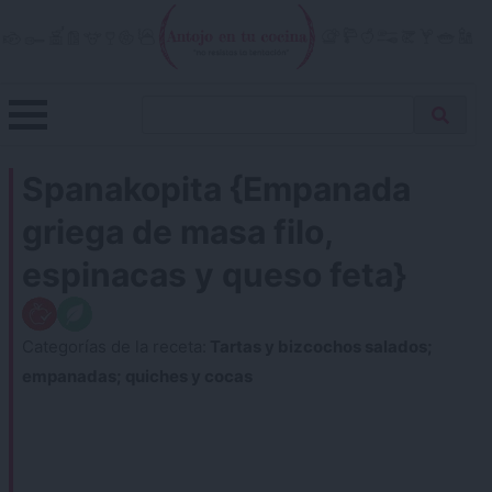
Skip
to
content
Menu
Buscar
Antojo en tu cocina
no resistas la tentación
Busca
receta…
Spanakopita {Empanada
griega de masa filo,
espinacas y queso feta}
Categorías de la receta:
Tartas y bizcochos salados;
empanadas; quiches y cocas