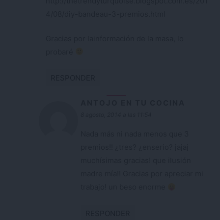
http://thetrendyturquoise.blogspot.com.es/201
4/08/diy-bandeau-3-premios.html
Gracias por lainformación de la masa, lo
probaré
RESPONDER
ANTOJO EN TU COCINA
8 agosto, 2014 a las 11:54
Nada más ni nada menos que 3
premios!! ¿tres? ¿enserio? jajaj
muchísimas gracias! que ilusión
madre mía!! Gracias por apreciar mi
trabajo! un beso enorme
RESPONDER