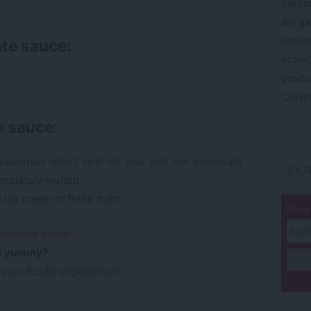
perso
sin ga
cocin
ate sauce:
ocas
produ
Cocina
e sauce:
aucepan (don’t boil it!) and add the chocolate
¡QU
completely melted.
ice cream or fresh fruit!
Emai
’t yummy?
 your foodie experience!