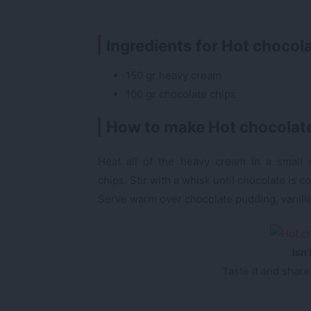
Ingredients for Hot chocol
150 gr heavy cream
100 gr chocolate chips
How to make Hot chocolat
Heat all of the heavy cream in a small s
chips. Stir with a whisk until chocolate is 
Serve warm over chocolate pudding, vanilla 
Isn
Taste it and share