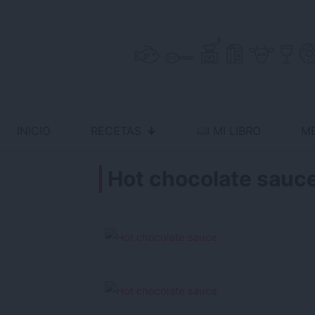
Skip
to
content
INICIO
RECETAS
MI LIBRO
M
Antojo en tu cocina
no resistas la tentación
Hot chocolate sauc