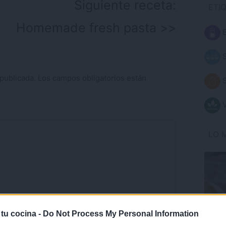
Siguiente receta:
ETI
Homemade fresh pasta
B
S
publicada.
Los campos obligatorios están
S
V
LO 
 tu cocina -
Do Not Process My Personal Information