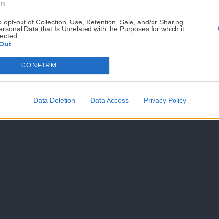
In
ros, a acceder, rectificar, limitar y suprimir tus datos
o opt-out of Collection, Use, Retention, Sale, and/or Sharing
joentucocina.com.
ersonal Data that Is Unrelated with the Purposes for which it
lected.
Trufa
Out
coco.
CONFIRM
Últ
Data Deletion
Data Access
Privacy Policy