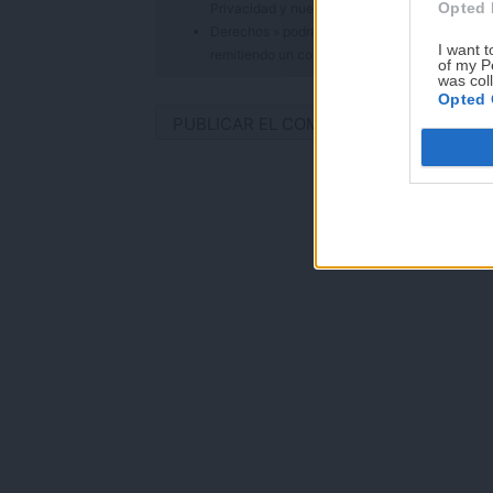
Opted 
Privacidad
y nuestro
Aviso Legal
.
Derechos » podrás ejercer tus derechos, entre ot
I want t
remitiendo un correo electrónico a info@anto
of my P
was col
Opted 