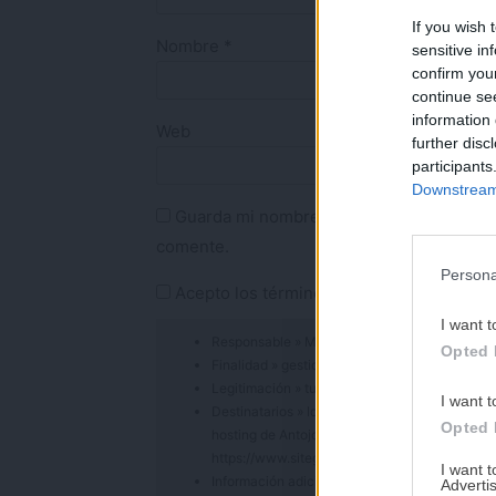
If you wish 
Nombre
*
sensitive in
confirm you
continue se
information 
Web
further disc
participants
Downstream 
Guarda mi nombre, correo electrónico y 
comente.
Persona
Acepto los
términos de uso
y la
política 
I want t
Responsable » Maite Sastre (Antojoentucocin
Opted 
Finalidad » gestionar los comentarios y notifica
Legitimación » tu consentimiento al marcar la 
I want t
Destinatarios » los datos que me facilitas es
Opted 
hosting de Antojoentucocina.com) dentro de la
https://www.siteground.es/viewtos/privacy_po
I want 
Información adicional » Puede consultar infor
Advertis