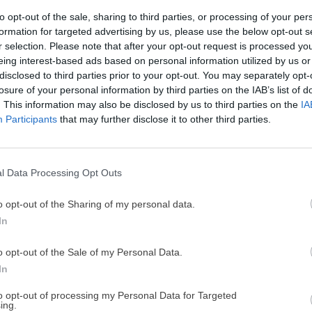
Lasa
to opt-out of the sale, sharing to third parties, or processing of your per
Correo electrónico
*
formation for targeted advertising by us, please use the below opt-out s
r selection. Please note that after your opt-out request is processed y
eing interest-based ads based on personal information utilized by us or
disclosed to third parties prior to your opt-out. You may separately opt-
losure of your personal information by third parties on the IAB’s list of
Pollo
. This information may also be disclosed by us to third parties on the
IA
¡MI LIBRO DE COCINA 
y mos
Participants
that may further disclose it to other third parties.
DISPONIBLE!
sin h
web en este navegador para la próxima vez que
Tu tiempo vale más que una receta
l Data Processing Opt Outs
He diseñado este libro para ti:
100 rec
de privacidad
ricas y nutritivas
que caben en tu 
o opt-out of the Sharing of my personal data.
complicaciones y para familias 
a.com)
In
19 P
rte las respuestas si te has suscrito.
listo
casilla de aceptación
o opt-out of the Sale of my Personal Data.
MIN
tarán ubicados en los servidores de SiteGround (proveedor de
¡RESERVAR MI EJEMPLA
In
 UE. Ver política de privacidad de SiteGround en
licy.
to opt-out of processing my Personal Data for Targeted
mación adicional y detallada en nuestra
Política de
ing.
¡No lo dejes pasar! Solo quedan
0
días p