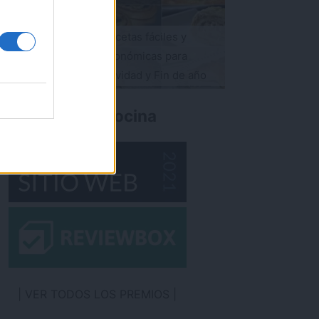
Recetas fáciles y
s de zanahoria y
económicas para
 Receta FÁCIL
Navidad y Fin de año
imo premio de cocina
VER TODOS LOS PREMIOS