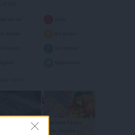
QUETAS
ajo en sal
Sano
in azúcar
Sin gluten
in huevo
Sin lactosa
egano
Vegetariano
MÁS VISTO
50 recetas Fáciles,
Sanas, Rápidas y