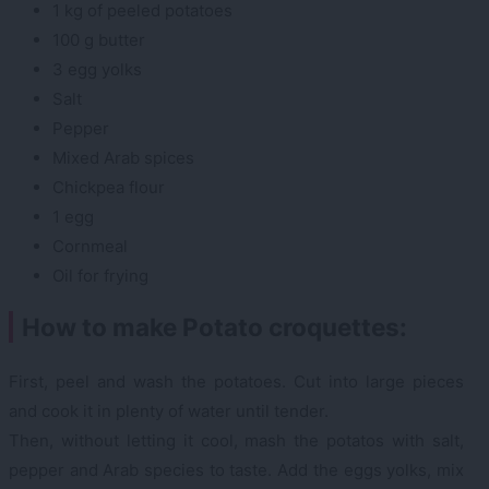
1 kg of peeled potatoes
100 g butter
3 egg yolks
Salt
Pepper
Mixed Arab spices
Chickpea flour
1 egg
Cornmeal
Oil for frying
How to make Potato croquettes:
First, peel and wash the potatoes. Cut into large pieces
and cook it in plenty of water until tender.
Then, without letting it cool, mash the potatos with salt,
pepper and Arab species to taste. Add the eggs yolks, mix