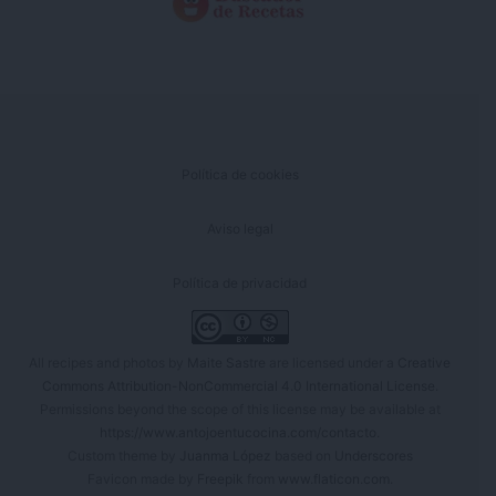
Política de cookies
Aviso legal
Política de privacidad
All recipes and photos by
Maite Sastre
are licensed under a
Creative
Commons Attribution-NonCommercial 4.0 International License
.
Permissions beyond the scope of this license may be available at
https://www.antojoentucocina.com/contacto
.
Custom theme by
Juanma López
based on
Underscores
Favicon made by
Freepik
from
www.flaticon.com
.