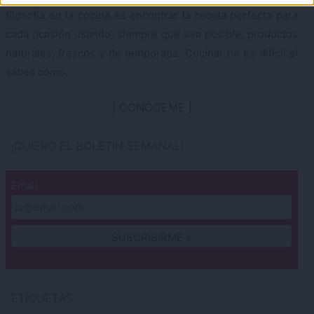
filosofía en la cocina es encontrar la receta perfecta para
cada ocasión usando, siempre que sea posible, productos
naturales, frescos y de temporada. Cocinar no es difícil si
sabes cómo.
CONÓCEME
¡QUIERO EL BOLETÍN SEMANAL!
Email
ETIQUETAS