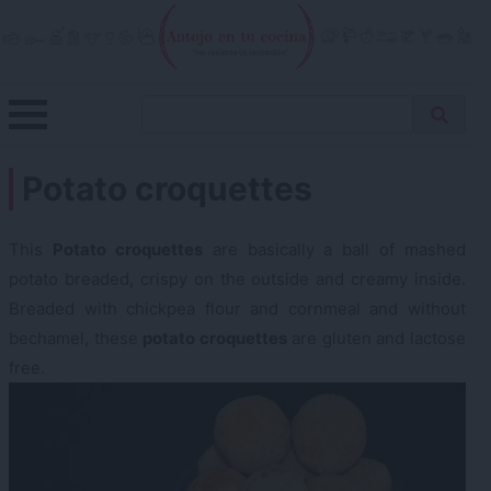
Skip
to
content
Menu
Buscar
Antojo en tu cocina
no resistas la tentación
Busca
receta…
Potato croquettes
This
Potato croquettes
are basically a ball of mashed
potato breaded, crispy on the outside and creamy inside.
Breaded with chickpea flour and cornmeal and without
bechamel, these
potato croquettes
are gluten and lactose
free.