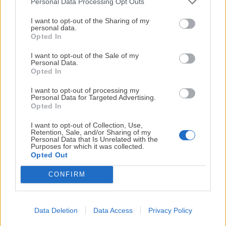
Personal Data Processing Opt Outs
Información adicional » Puede consultar información adicional y
¡MI LIBRO DE COCINA YA ESTÁ
detallada en nuestra
Política de Privacidad
y nuestro
Aviso
DISPONIBLE!
I want to opt-out of the Sharing of my
Legal
.
personal data.
Opted In
Tu tiempo vale más que una receta
Derechos » podrás ejercer tus derechos, entre otros, a acceder,
complicada.
rectificar, limitar y suprimir tus datos remitiendo un correo
I want to opt-out of the Sale of my
electrónico a info@antojoentucocina.com.
Personal Data.
He diseñado este libro para ti:
100 recetas
Opted In
rápidas, ricas y nutritivas
que caben en tu
I want to opt-out of processing my
agenda. Sin complicaciones y para familias
Personal Data for Targeted Advertising.
reales.
Opted In
I want to opt-out of Collection, Use,
Retention, Sale, and/or Sharing of my
¡RESERVAR MI EJEMPLAR
Personal Data that Is Unrelated with the
Purposes for which it was collected.
AHORA!
Opted Out
¡BIENVENID@!
CONFIRM
¡No lo dejes pasar! Solo quedan
0
días para
Antojo en tu cocina es un blog dedicado a
conseguirlo
recetas para el día a día, ideal para todas
aquellas personas que quieren comer bien
Data Deletion
Data Access
Privacy Policy
sin gastarse más de lo necesario. Mi