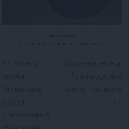
Isn’t yummy?
Taste it and share your foodie experience!
Navegación
Anterior
Siguiente receta:
de
receta:
Fried eggs and
entradas
Homemade
bacon macarons
yogurt:
cheesecake &
blueberries