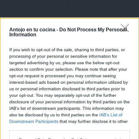
Web
×
Antojo en tu cocina -
Do Not Process My Personal
Information
Guarda mi nombre, correo electrónico y web en este
If you wish to opt-out of the sale, sharing to third parties, or
navegador para la próxima vez que comente.
processing of your personal or sensitive information for
targeted advertising by us, please use the below opt-out
Acepto los
términos de uso
y la
política de privacidad
section to confirm your selection. Please note that after your
opt-out request is processed you may continue seeing
Responsable » Maite Sastre (Antojoentucocina.com)
interest-based ads based on personal information utilized by
Finalidad » gestionar los comentarios y notificarte las
us or personal information disclosed to third parties prior to
respuestas si te has suscrito.
your opt-out. You may separately opt-out of the further
Legitimación » tu consentimiento al marcar la casilla de
disclosure of your personal information by third parties on the
aceptación
IAB’s list of downstream participants. This information may
Destinatarios » los datos que me facilitas estarán ubicados en
also be disclosed by us to third parties on the
IAB’s List of
los servidores de SiteGround (proveedor de hosting de
Downstream Participants
that may further disclose it to other
Antojoentucocina.com) dentro de la UE. Ver política de
third parties.
privacidad de SiteGround en
https://www.siteground.es/viewtos/privacy_policy.