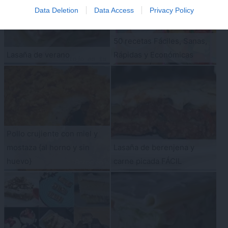
Data Deletion
Data Access
Privacy Policy
50 recetas Fáciles, Sanas,
Lasaña de verano
Rápidas y Económicas
Pollo crujiente con miel y
mostaza {al horno y sin
Lasaña de berenjena y
huevo}
carne picada FÁCIL