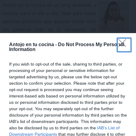
Antojo en tu cocina es un blog dedicado a
recetas para el día a día, ideal para todas
aquellas personas que quieren comer bien
sin gastarse más de lo necesario. Mi
filosofía en la cocina es encontrar la receta perfecta para
×
Antojo en tu cocina -
Do Not Process My Personal
cada ocasión usando, siempre que sea posible, productos
Information
naturales, frescos y de temporada. Cocinar no es difícil si
sabes cómo.
If you wish to opt-out of the sale, sharing to third parties, or
processing of your personal or sensitive information for
targeted advertising by us, please use the below opt-out
CONÓCEME
section to confirm your selection. Please note that after your
opt-out request is processed you may continue seeing
¡QUIERO EL BOLETÍN SEMANAL!
interest-based ads based on personal information utilized by
us or personal information disclosed to third parties prior to
your opt-out. You may separately opt-out of the further
Email
disclosure of your personal information by third parties on the
IAB’s list of downstream participants. This information may
also be disclosed by us to third parties on the
IAB’s List of
Downstream Participants
that may further disclose it to other