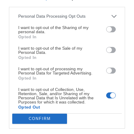
third parties.
Personal Data Processing Opt Outs
¡MI LIBRO DE COCINA YA ESTÁ
ETIQUETAS
DISPONIBLE!
I want to opt-out of the Sharing of my
personal data.
Opted In
Tu tiempo vale más que una receta
Bajo en sal
Sano
complicada.
I want to opt-out of the Sale of my
Personal Data.
Sin azúcar
Sin gluten
He diseñado este libro para ti:
100 recetas
Opted In
rápidas, ricas y nutritivas
que caben en tu
Sin huevo
Sin lactosa
I want to opt-out of processing my
agenda. Sin complicaciones y para familias
Personal Data for Targeted Advertising.
reales.
Opted In
Vegano
Vegetariano
I want to opt-out of Collection, Use,
Retention, Sale, and/or Sharing of my
¡RESERVAR MI EJEMPLAR
Personal Data that Is Unrelated with the
LO MÁS VISTO
Purposes for which it was collected.
AHORA!
Opted Out
CONFIRM
¡No lo dejes pasar! Solo quedan
0
días para
conseguirlo