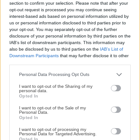
section to confirm your selection. Please note that after your
todas las especias, la sal y el jugo del limón. Tapa la satén
opt-out request is processed you may continue seeing
y deja que todo se cocina durante 10 minutos a fuego
interest-based ads based on personal information utilized by
lento.
us or personal information disclosed to third parties prior to
your opt-out. You may separately opt-out of the further
disclosure of your personal information by third parties on the
Postres
IAB’s list of downstream participants. This information may
also be disclosed by us to third parties on the
IAB’s List of
Además del azúcar o la nata que se incluye en casi todos
Downstream Participants
that may further disclose it to other
los postres, podemos aportar un sabor extra con especias
third parties.
como la canela en rama, el cardamomo, jengibre, anís o la
Personal Data Processing Opt Outs
vainilla. También puedes comprar cúrcuma para elaborar
¡MI LIBRO DE COCINA YA ESTÁ
ricos postres como granizados o galletas.
DISPONIBLE!
I want to opt-out of the Sharing of my
personal data.
Opted In
Tu tiempo vale más que una receta
Como postre estrella en toda cocina tradicional se
complicada.
encuentra el
arroz con leche
. Los elementos para su
I want to opt-out of the Sale of my
Personal Data.
preparación son:
He diseñado este libro para ti:
100 recetas
Opted In
rápidas, ricas y nutritivas
que caben en tu
I want to opt-out of processing my
agenda. Sin complicaciones y para familias
1 litro de leche
Personal Data for Targeted Advertising.
reales.
Opted In