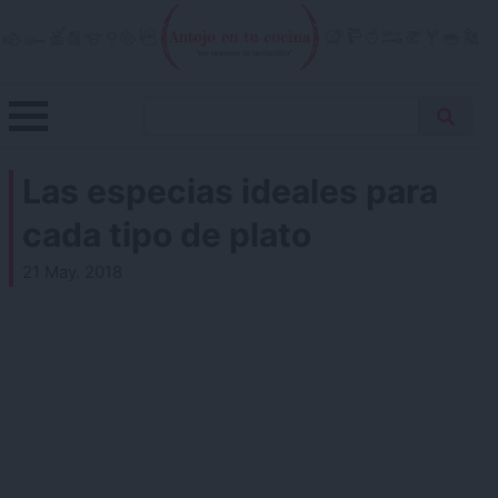
Skip
to
content
Menu
Buscar
Antojo en tu cocina
no resistas la tentación
Busca
receta…
Las especias ideales para
cada tipo de plato
21 May. 2018