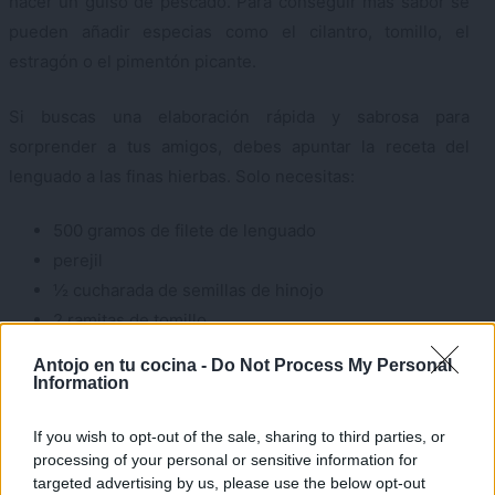
hacer un guiso de pescado. Para conseguir más sabor se
pueden añadir especias como el cilantro, tomillo, el
estragón o el pimentón picante.
Si buscas una elaboración rápida y sabrosa para
sorprender a tus amigos, debes apuntar la receta del
lenguado a las finas hierbas. Solo necesitas:
500 gramos de filete de lenguado
perejil
½ cucharada de semillas de hinojo
2 ramitas de tomillo
1 limón
×
Antojo en tu cocina -
Do Not Process My Personal
Aceite de oliva
Information
Sal
If you wish to opt-out of the sale, sharing to third parties, or
Coge una sartén onda y echa el aceite para que se vaya
processing of your personal or sensitive information for
targeted advertising by us, please use the below opt-out
calentando. Coloca los filetes de pescado y añade encima