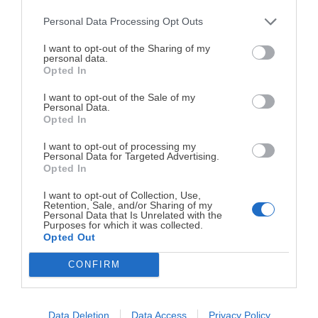
Personal Data Processing Opt Outs
¡MI LIBRO DE COCINA YA ESTÁ
Sigue un orden lógico
DISPONIBLE!
I want to opt-out of the Sharing of my
personal data.
Opted In
Tu tiempo vale más que una receta
Si por ejemplo tu congelador tiene tres cajones, no lo
complicada.
mezcles todo de forma indiscriminada. Utiliza uno, por
I want to opt-out of the Sale of my
Personal Data.
ejemplo, para pescado y marisco, otro para carne y otro
He diseñado este libro para ti:
100 recetas
Opted In
rápidas, ricas y nutritivas
que caben en tu
para verduras.
I want to opt-out of processing my
agenda. Sin complicaciones y para familias
Personal Data for Targeted Advertising.
reales.
Opted In
De esta forma te resultará mucho más sencillo saber lo
que tienes en cada momento y optimizar tu lista de la
I want to opt-out of Collection, Use,
Retention, Sale, and/or Sharing of my
compra.
¡RESERVAR MI EJEMPLAR
Personal Data that Is Unrelated with the
Purposes for which it was collected.
AHORA!
Opted Out
¿Se te antoja?
¡No dudes en probarlo y comentarme el resultado!
CONFIRM
¡No lo dejes pasar! Solo quedan
0
días para
conseguirlo
¿Te gustaría recibir en tu e-mail las recetas que vamos
publicando?
SUSCRIBETE GRATIS
y recibe de forma
Data Deletion
Data Access
Privacy Policy