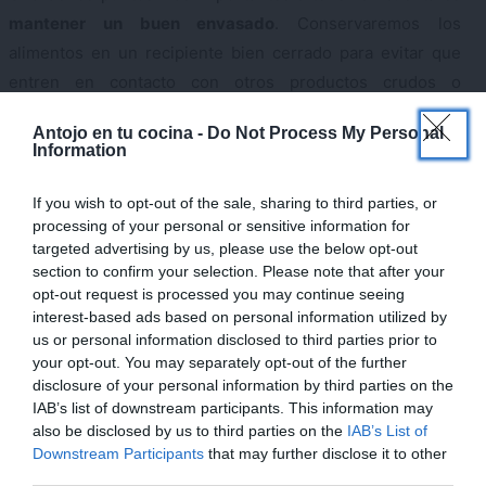
mantener un buen envasado
. Conservaremos los
alimentos en un recipiente bien cerrado para evitar que
entren en contacto con otros productos crudos o
cocinados, pues es la mejor forma de
evitar la
×
Antojo en tu cocina -
Do Not Process My Personal
contaminación cruzada de alimentos
.
Information
If you wish to opt-out of the sale, sharing to third parties, or
processing of your personal or sensitive information for
targeted advertising by us, please use the below opt-out
section to confirm your selection. Please note that after your
opt-out request is processed you may continue seeing
interest-based ads based on personal information utilized by
us or personal information disclosed to third parties prior to
your opt-out. You may separately opt-out of the further
disclosure of your personal information by third parties on the
IAB’s list of downstream participants. This information may
also be disclosed by us to third parties on the
IAB’s List of
Downstream Participants
that may further disclose it to other
third parties.