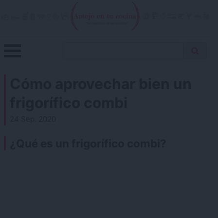
Skip
to
content
Menu
Buscar
Antojo en tu cocina
no resistas la tentación
Busca
receta…
Cómo aprovechar bien un
frigorífico combi
24 Sep. 2020
¿Qué es un frigorífico combi?