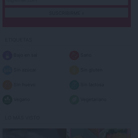
ETIQUETAS
Bajo en sal
Sano
Sin azúcar
Sin gluten
Sin huevo
Sin lactosa
Vegano
Vegetariano
LO MÁS VISTO