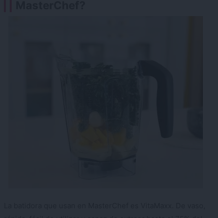
MasterChef?
La batidora que usan en MasterChef es VitaMaxx. De vaso,