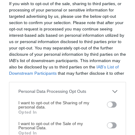
If you wish to opt-out of the sale, sharing to third parties, or
processing of your personal or sensitive information for
16 Nov. 2020
targeted advertising by us, please use the below opt-out
¿Cuánto duran los alimentos
section to confirm your selection. Please note that after your
opt-out request is processed you may continue seeing
envasados al vacío?
interest-based ads based on personal information utilized by
us or personal information disclosed to third parties prior to
your opt-out. You may separately opt-out of the further
disclosure of your personal information by third parties on the
IAB’s list of downstream participants. This information may
also be disclosed by us to third parties on the
IAB’s List of
Downstream Participants
that may further disclose it to other
third parties.
Personal Data Processing Opt Outs
¡MI LIBRO DE COCINA YA ESTÁ
DISPONIBLE!
I want to opt-out of the Sharing of my
personal data.
Opted In
Tu tiempo vale más que una receta
complicada.
I want to opt-out of the Sale of my
Personal Data.
El envasado al vacío es una técnica de conservación de
He diseñado este libro para ti:
100 recetas
Opted In