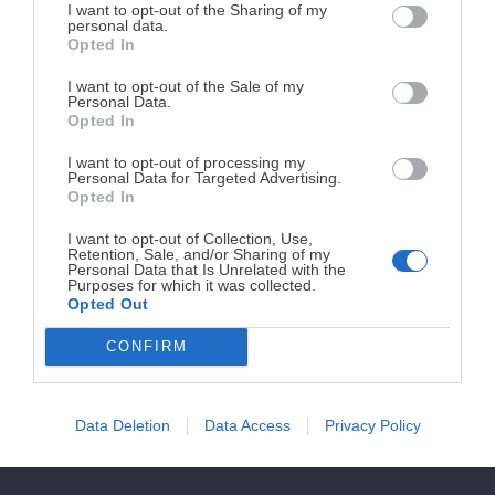
DISPONIBLE!
I want to opt-out of the Sharing of my
MyCook Touch o desde el móvil. Lo bueno de que estén
personal data.
Opted In
Tu tiempo vale más que una receta
conectados es que puedo consultarlo desde el móvil
complicada.
mientras voy de camino a casa en el transporte público o
I want to opt-out of the Sale of my
Personal Data.
mientras estoy descansando en el sofá, pues con un solo
He diseñado este libro para ti:
100 recetas
Opted In
rápidas, ricas y nutritivas
que caben en tu
click puedo enviar la receta desde el teléfono móvil a la
I want to opt-out of processing my
agenda. Sin complicaciones y para familias
pantalla del robot. Así de sencillo.
Personal Data for Targeted Advertising.
reales.
Opted In
I want to opt-out of Collection, Use,
Retention, Sale, and/or Sharing of my
¡RESERVAR MI EJEMPLAR
Personal Data that Is Unrelated with the
Purposes for which it was collected.
AHORA!
Opted Out
CONFIRM
¡No lo dejes pasar! Solo quedan
0
días para
conseguirlo
Data Deletion
Data Access
Privacy Policy