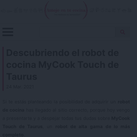
Skip
to
content
Menu
Buscar
Antojo en tu cocina
no resistas la tentación
Busca
receta…
Descubriendo el robot de
cocina MyCook Touch de
Taurus
24 Mar. 2021
Si te estás planteando la posibilidad de adquirir un
robot
de cocina
has llegado al sitio correcto, porque hoy vengo
a presentarte y a despejar todas tus dudas sobre
MyCook
Touch de Taurus
, un
robot de alta gama de lo más
completo
.