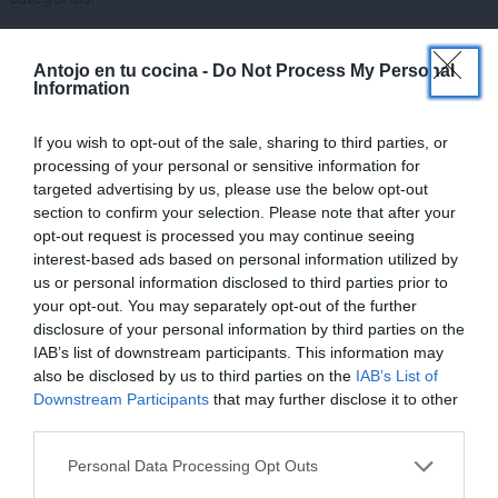
Además nos dará la posibilidad de buscar por ingredientes
×
Antojo en tu cocina -
Do Not Process My Personal
o una receta concreta, guardar las recetas que más nos
Information
gusten y agregar nuestras propias recetas. Pero además
nos permitirá crear una lista de la compra en función de
If you wish to opt-out of the sale, sharing to third parties, or
processing of your personal or sensitive information for
las recetas seleccionadas, de manera que nos facilita y
targeted advertising by us, please use the below opt-out
nos ahorra mucho tiempo en la elaboración de los menús
section to confirm your selection. Please note that after your
semanales.
opt-out request is processed you may continue seeing
interest-based ads based on personal information utilized by
us or personal information disclosed to third parties prior to
En cada una de las recetas veremos indicados no solo los
your opt-out. You may separately opt-out of the further
ingredientes y procedimientos, si no que también
disclosure of your personal information by third parties on the
tendremos acceso a los valores nutricionales de cada una
IAB’s list of downstream participants. This information may
also be disclosed by us to third parties on the
IAB’s List of
de ellas, lo cual resulta muy cómodo a la hora de planificar
Downstream Participants
that may further disclose it to other
menús más equilibrados.
third parties.
Teléfono móvil y robot están conectados, pues tendremos
Personal Data Processing Opt Outs
¡MI LIBRO DE COCINA YA ESTÁ
la posibilidad de consultar todo esto desde la pantalla de