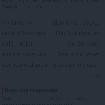
Posted in
Mis imprescindibles en la cocina
Tagged
MyCook
Touch
,
pequeños electrodomésticos
Navegación
Anterior
Siguiente receta:
de
receta:
Postre o
Haz tus recetas
entradas
café: Mejor
de Semana
ambos para una
Santa sin tener
comida redonda
que salir de casa
Deja una respuesta
Tu dirección de correo electrónico no será publicada.
Los
campos obligatorios están marcados con
*