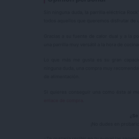
Sin ninguna duda, la parrilla eléctrica Roc
todos aquellos que queremos disfrutar de 
Gracias a su fuente de calor dual y a la po
una parrilla muy versátil a la hora de cocin
Lo que más me gusta es su gran capacida
ninguna duda, una compra muy recomendable
de alimentación.
Si quieres conseguir una como ésta al m
enlace de compra
.
¿Se 
¡No dudes en probarlo
¿Te gustaría recibir en tu e-mail las rece