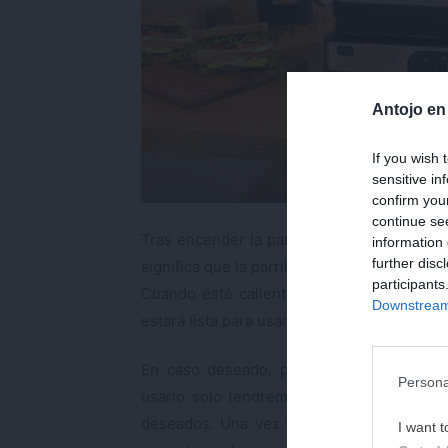
Antojo en
If you wish 
sensitive in
confirm you
continue se
Tras encender la parrilla veremos como el
information 
further disc
significa que la parrilla se está calentando
participants
Cuando esté caliente, emitirá un pitido y 
Downstream 
estará lista para usar.
En caso deseado, podremos también
pr
Persona
usarlo solo tendremos que presionar el 
deseados. Una vez finalizada la cuenta at
I want t