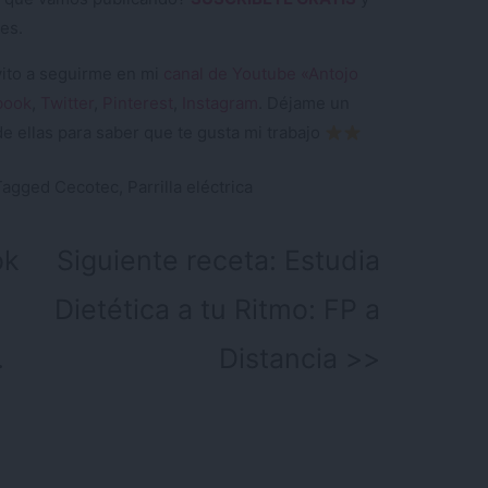
es.
nvito a seguirme en mi
canal de Youtube «Antojo
book
,
Twitter
,
Pinterest
,
Instagram
. Déjame un
e ellas para saber que te gusta mi trabajo
Tagged
Cecotec
,
Parrilla eléctrica
ok
Siguiente receta:
Estudia
Dietética a tu Ritmo: FP a
.
Distancia