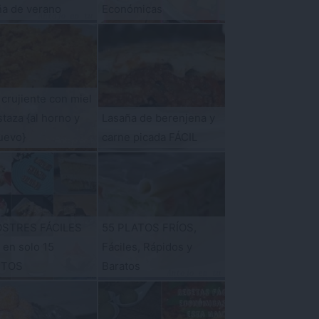
ña de verano
Económicas
 crujiente con miel
taza {al horno y
Lasaña de berenjena y
uevo}
carne picada FÁCIL
OSTRES FÁCILES
55 PLATOS FRÍOS,
s en solo 15
Fáciles, Rápidos y
UTOS
Baratos