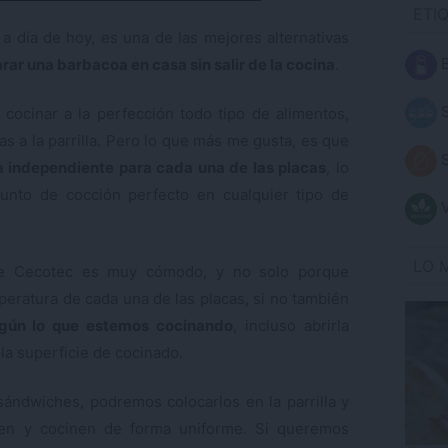
ETI
a día de hoy, es una de las mejores alternativas
B
rar una barbacoa en casa sin salir de la cocina
.
S
ocinar a la perfección todo tipo de alimentos,
 a la parrilla. Pero lo que más me gusta, es que
S
a independiente para cada una de las placas
, lo
punto de cocción perfecto en cualquier tipo de
V
LO 
l de Cecotec es muy cómodo, y no solo porque
eratura de cada una de las placas, si no también
egún lo que estemos cocinando
, incluso abrirla
a superficie de cocinado.
ándwiches, podremos colocarlos en la parrilla y
ren y cocinen de forma uniforme. Si queremos