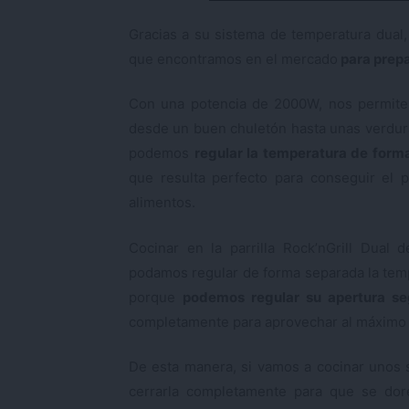
Gracias a su sistema de temperatura dual, 
que encontramos en el mercado
para prepa
Con una potencia de 2000W, nos permite c
desde un buen chuletón hasta unas verduras
podemos
regular la temperatura de form
que resulta perfecto para conseguir el 
alimentos.
Cocinar en la parrilla Rock’nGrill Dua
podamos regular de forma separada la temp
porque
podemos regular su apertura s
completamente para aprovechar al máximo l
De esta manera, si vamos a cocinar unos s
cerrarla completamente para que se do