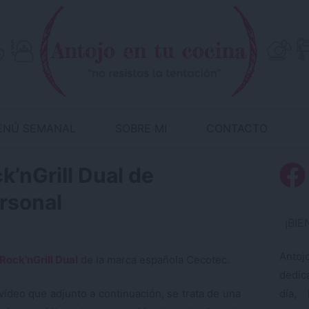
ENÚ SEMANAL
SOBRE MI
CONTACTO
ck’nGrill Dual de
rsonal
¡BI
Antoj
 Rock’nGrill Dual
de la marca española Cecotec.
dedic
día, 
ídeo que adjunto a continuación, se trata de una