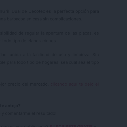
k’nGrill Dual de Cecotec es la perfecta opción para
una barbacoa en casa sin complicaciones.
sibilidad de regular la apertura de las placas, es
ar todo tipo de elaboraciones.
d, unida a la facilidad de uso y limpieza. Sin
 para todo tipo de hogares, sea cual sea el tipo
ejor precio del mercado,
clicando aquí te dejo el
te antoja?
 y comentarme el resultado!
tas que vamos publicando?
SUSCRIBETE GRATIS
y