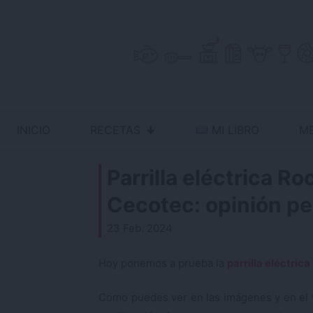
Skip
to
content
INICIO
RECETAS
MI LIBRO
M
Antojo en tu cocina
no resistas la tentación
Parrilla eléctrica Ro
Cecotec: opinión pe
23 Feb. 2024
Hoy ponemos a prueba la
parrilla eléctrica
Como puedes ver en las imágenes y en el v