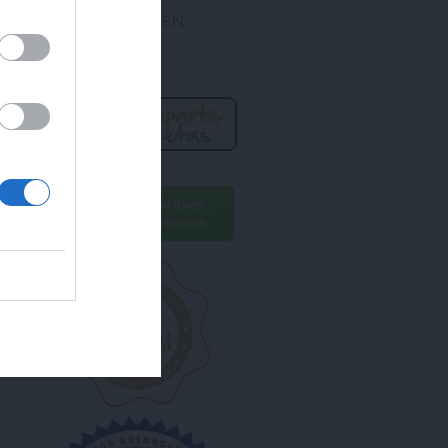
DES ENCONTRARME EN
R AHORA!
ara conseguirlo