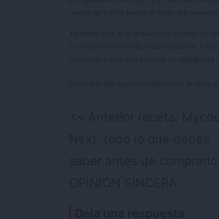
recibe de forma semanal todas las novedad
Ya sabes que si te gustan mis recetas te i
en tu cocina»
y en las redes sociales:
Face
comentario con una estrella en cualquiera d
Posted in
Mis imprescindibles en la cocina
Navegación
Anterior receta:
Myco
de
Next, todo lo que debes
entradas
saber antes de comprarlo
OPINIÓN SINCERA
Deja una respuesta