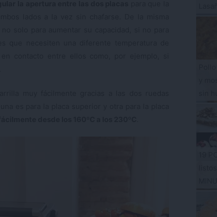
lar la apertura entre las dos placas
para que la
Lasa
mbos lados a la vez sin chafarse. De la misma
 no solo para aumentar su capacidad, si no para
tes que necesiten una diferente temperatura de
n contacto entre ellos como, por ejemplo, si
Pollo
.
y mos
rrilla muy fácilmente gracias a las dos ruedas
sin h
 una es para la placa superior y otra para la placa
fácilmente desde los 160ºC a los 230ºC
.
19 P
listo
MIN