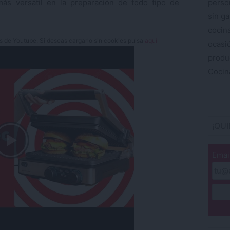
perso
más versátil en la preparación de todo tipo de
sin ga
cocin
es de Youtube. Si deseas cargarlo sin cookies pulsa
aquí
ocas
produ
Cocina
¡QU
Emai