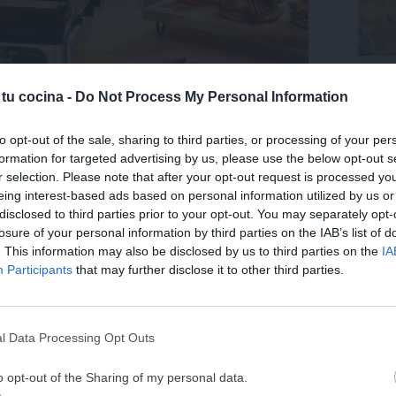
Trufa
coco.
 tu cocina -
Do Not Process My Personal Information
Últ
to opt-out of the sale, sharing to third parties, or processing of your per
formation for targeted advertising by us, please use the below opt-out s
r selection. Please note that after your opt-out request is processed y
eing interest-based ads based on personal information utilized by us or
 indicador de temperatura está parpadeando. Eso
disclosed to third parties prior to your opt-out. You may separately opt-
losure of your personal information by third parties on the IAB’s list of
 y todavía no ha alcanzado la temperatura indicada.
. This information may also be disclosed by us to third parties on the
IA
¡MI LIBRO DE COCINA 
dejará de parpadear. En ese momento, la parrilla
Participants
that may further disclose it to other third parties.
DISPONIBLE!
Tu tiempo vale más que una receta
ogramar un temporizador
durante su uso. Para
l Data Processing Opt Outs
He diseñado este libro para ti:
100 rec
botón de aumentar tiempo y marcar los minutos
ricas y nutritivas
que caben en tu 
rás, la parrilla se apagará automáticamente. Una
o opt-out of the Sharing of my personal data.
complicaciones y para familias 