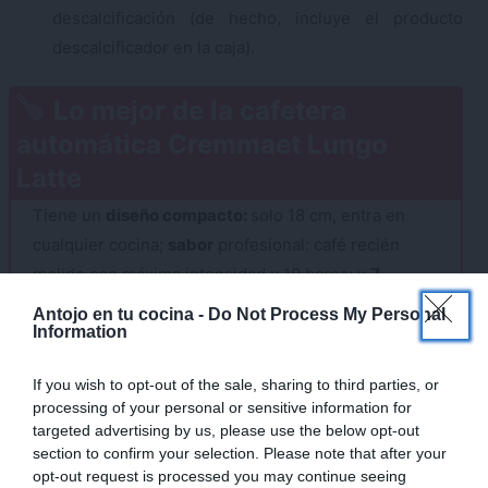
descalcificación (de hecho, incluye el producto
descalcificador en la caja).
Lo mejor de la cafetera
automática Cremmaet Lungo
Latte
Tiene un
diseño compacto:
solo 18 cm, entra en
cualquier cocina;
sabor
profesional: café recién
molido con máxima intensidad y 19 bares; y
7
elaboraciones diferentes
en un solo click. Si te
×
Antojo en tu cocina -
Do Not Process My Personal
Information
interesa, aquí te dejo el
enlace de compra
desde la
tienda oficial y al mejor precio.
If you wish to opt-out of the sale, sharing to third parties, or
processing of your personal or sensitive information for
‍Mi Opinión Personal: ¿Merece la
targeted advertising by us, please use the below opt-out
pena?
section to confirm your selection. Please note that after your
opt-out request is processed you may continue seeing