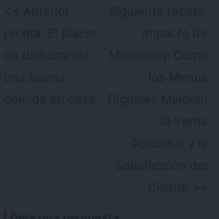
Navegación
Anterior
Siguiente receta:
de
receta:
El placer
Impacto de
entradas
de disfrutar de
Marketing: Cómo
una buena
los Menús
comida en casa
Digitales Mejoran
la Venta
Adicional y la
Satisfacción del
Cliente
Deja una respuesta