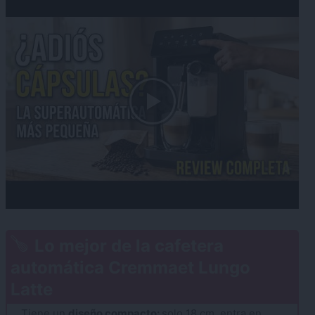
Lo mejor de la cafetera
automática Cremmaet Lungo
Latte
Tiene un
diseño compacto:
solo 18 cm, entra en