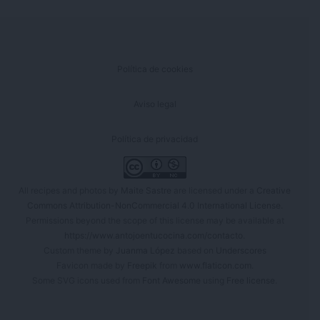
Política de cookies
Aviso legal
Política de privacidad
All recipes and photos by
Maite Sastre
are licensed under a
Creative
Commons Attribution-NonCommercial 4.0 International License
.
Permissions beyond the scope of this license may be available at
https://www.antojoentucocina.com/contacto
.
Custom theme by
Juanma López
based on
Underscores
Favicon made by
Freepik
from
www.flaticon.com
.
Some SVG icons used from
Font Awesome
using
Free license
.