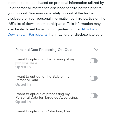
Después de usarla a diario en una casa con mucho
interest-based ads based on personal information utilized by
us or personal information disclosed to third parties prior to
movimiento, mi respuesta es un
sí rotundo
.
your opt-out. You may separately opt-out of the further
disclosure of your personal information by third parties on the
¿Por qué me encanta?
IAB’s list of downstream participants. This information may
also be disclosed by us to third parties on the
IAB’s List of
El ahorro:
Al pasar de cápsulas a café en grano, la
Downstream Participants
that may further disclose it to other
third parties.
cafetera se amortiza sola en pocos meses.
La calidad:
El sabor del café recién molido no tiene
Personal Data Processing Opt Outs
¡MI LIBRO DE COCINA YA ESTÁ
comparación. Es volver a lo natural.
DISPONIBLE!
I want to opt-out of the Sharing of my
La practicidad:
Como madre de familia numerosa,
personal data.
Opted In
Tu tiempo vale más que una receta
valoro la rapidez. En menos de un minuto tengo un
complicada.
latte de calidad de cafetería sin ensuciar nada.
I want to opt-out of the Sale of my
Personal Data.
He diseñado este libro para ti:
100 recetas
Opted In
Si buscas una cafetera potente, que ocupe poco y que te
rápidas, ricas y nutritivas
que caben en tu
dé un café de verdad, la
Cremmaet Lungo Latte
es,
I want to opt-out of processing my
agenda. Sin complicaciones y para familias
Personal Data for Targeted Advertising.
posiblemente, la mejor inversión que puedes hacer para tu
reales.
Opted In
cocina este año.
I want to opt-out of Collection, Use,