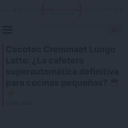
Skip
to
content
Menu
Buscar
Antojo en tu cocina
no resistas la tentación
Busca
receta…
Cecotec Cremmaet Lungo
Latte: ¿La cafetera
superautomática definitiva
para cocinas pequeñas?
25 Mar. 2026