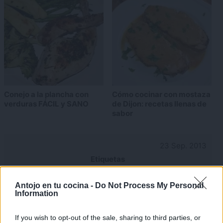
Conejo a la plancha con
Cómo cocinar con mostaza
verduras FÁCIL y SANO
de Dijon: recetas llenas de
sabor
23 Sep. 2013
Etiquetas
AJO
ALITAS DE POLLO
MENOS DE 30 MINUTOS
×
Antojo en tu cocina -
Do Not Process My Personal
POLLO
Information
If you wish to opt-out of the sale, sharing to third parties, or
Escrito por
Maite Sastre