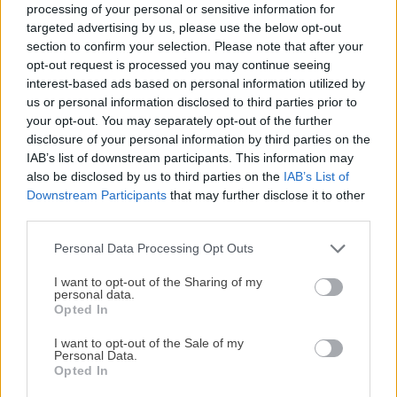
processing of your personal or sensitive information for
targeted advertising by us, please use the below opt-out
Maite Sastre es editora y fotógrafa en
section to confirm your selection. Please note that after your
Antojo en tu cocina; además, crea
opt-out request is processed you may continue seeing
contenido para redes sociales. Sus
interest-based ads based on personal information utilized by
recetas probadas en la cocina y sus completos
us or personal information disclosed to third parties prior to
your opt-out. You may separately opt-out of the further
tutoriales paso a paso, brindan a los lectores el
disclosure of your personal information by third parties on the
conocimiento y la confianza para cocinar desde cero. Es
IAB’s list of downstream participants. This information may
mamá de tres niños, vive en Mallorca y puedes
also be disclosed by us to third parties on the
IAB’s List of
Downstream Participants
that may further disclose it to other
conocerla más en su perfil de Instagram
third parties.
Personal Data Processing Opt Outs
¡MI LIBRO DE COCINA YA ESTÁ
DISPONIBLE!
I want to opt-out of the Sharing of my
personal data.
Opted In
Tu tiempo vale más que una receta
Navegación
Anterior
Siguiente receta:
complicada.
I want to opt-out of the Sale of my
Personal Data.
de
receta:
Batido de
Tumbet
He diseñado este libro para ti:
100 recetas
Opted In
rápidas, ricas y nutritivas
que caben en tu