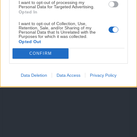
entradas
plátano y
mallorquín de
I want to opt-out of processing my
agenda. Sin complicaciones y para familias
Personal Data for Targeted Advertising.
reales.
Opted In
almendras ¡fácil y
bacalao
I want to opt-out of Collection, Use,
Retention, Sale, and/or Sharing of my
sano!
¡RESERVAR MI EJEMPLAR
Personal Data that Is Unrelated with the
Purposes for which it was collected.
AHORA!
Opted Out
Deja una respuesta
CONFIRM
¡No lo dejes pasar! Solo quedan
0
días para
Tu dirección de correo electrónico no será publicada.
Los
conseguirlo
campos obligatorios están marcados con
*
Data Deletion
Data Access
Privacy Policy
Comentario
*