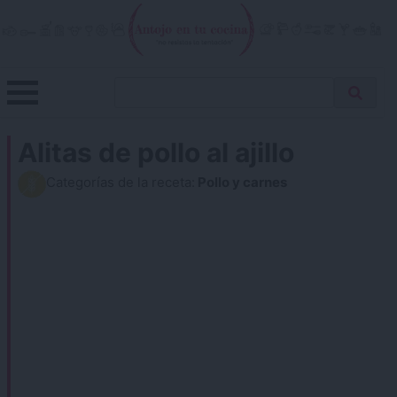
Skip
to
content
Menu
Buscar
Antojo en tu cocina
no resistas la tentación
Busca
receta…
Alitas de pollo al ajillo
Categorías de la receta:
Pollo y carnes