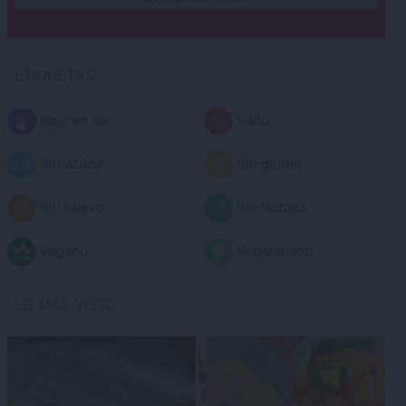
ETIQUETAS
Bajo en sal
Sano
Sin azúcar
Sin gluten
Sin huevo
Sin lactosa
Vegano
Vegetariano
LO MÁS VISTO