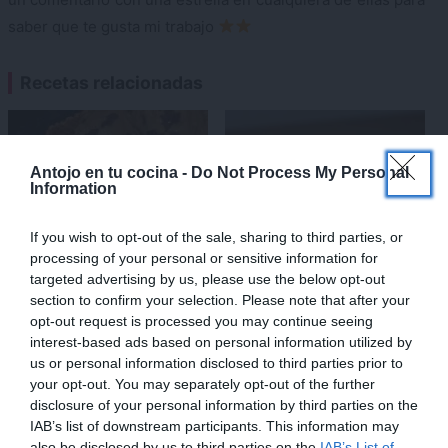
saber que te gusta mi trabajo
Recetas relacionadas
×
Antojo en tu cocina -
Do Not Process My Personal
Information
If you wish to opt-out of the sale, sharing to third parties, or
processing of your personal or sensitive information for
targeted advertising by us, please use the below opt-out
section to confirm your selection. Please note that after your
opt-out request is processed you may continue seeing
Helado de banoffee {con y
Champiñones rellenos de
interest-based ads based on personal information utilized by
sin heladera}
requesón o ricotta,
us or personal information disclosed to third parties prior to
aperitivo o guarnición fácil
your opt-out. You may separately opt-out of the further
disclosure of your personal information by third parties on the
IAB’s list of downstream participants. This information may
also be disclosed by us to third parties on the
IAB’s List of