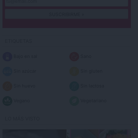
ETIQUETAS
Bajo en sal
Sano
Sin azúcar
Sin gluten
Sin huevo
Sin lactosa
Vegano
Vegetariano
LO MÁS VISTO