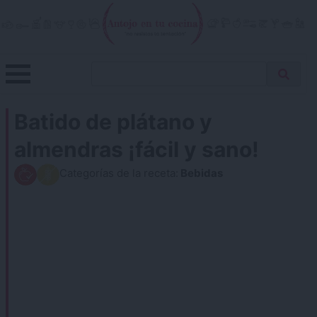
Skip
to
content
Menu
Buscar
Antojo en tu cocina
no resistas la tentación
Busca
receta…
Batido de plátano y
almendras ¡fácil y sano!
Categorías de la receta:
Bebidas