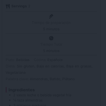
Servings
2
Tiempo de preparación
5
minutos
minutos
Tiempo Total
5
minutos
minutos
Plato:
Bebidas
Cocina:
Española
Dieta:
Sin gluten, Baja en calorías, Baja en grasas,
Vegetariana
Palabra clave:
Almendras, Batido, Plátano
Ingredientes
2
vasos
leche
o bebida vegetal fría
¼
taza
almendras
3
plátanos
maduros