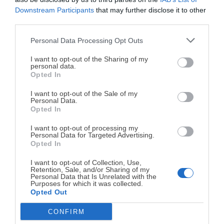
Downstream Participants
that may further disclose it to other
third parties.
Personal Data Processing Opt Outs
¡MI LIBRO DE COCINA YA ESTÁ
DISPONIBLE!
I want to opt-out of the Sharing of my
personal data.
Opted In
Tu tiempo vale más que una receta
Dip de pepino y yogur
Verduras salteadas con
complicada.
(aperitivo frío fácil y sano)
pollo y salsa cremosa de
I want to opt-out of the Sale of my
feta
Personal Data.
He diseñado este libro para ti:
100 recetas
Opted In
rápidas, ricas y nutritivas
que caben en tu
I want to opt-out of processing my
agenda. Sin complicaciones y para familias
20 Sep. 2013
Personal Data for Targeted Advertising.
reales.
Opted In
Etiquetas
ALMENDRAS
BATIDO
MENOS DE 30 MINUTOS
I want to opt-out of Collection, Use,
Retention, Sale, and/or Sharing of my
¡RESERVAR MI EJEMPLAR
Personal Data that Is Unrelated with the
PLÁTANO
Purposes for which it was collected.
AHORA!
Opted Out
Escrito por
Maite Sastre
CONFIRM
¡No lo dejes pasar! Solo quedan
0
días para