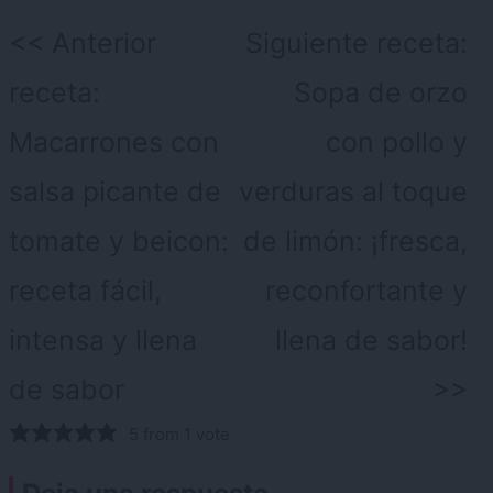
Navegación
Anterior
Siguiente receta:
de
receta:
Sopa de orzo
entradas
Macarrones con
con pollo y
salsa picante de
verduras al toque
tomate y beicon:
de limón: ¡fresca,
receta fácil,
reconfortante y
intensa y llena
llena de sabor!
de sabor
5 from 1 vote