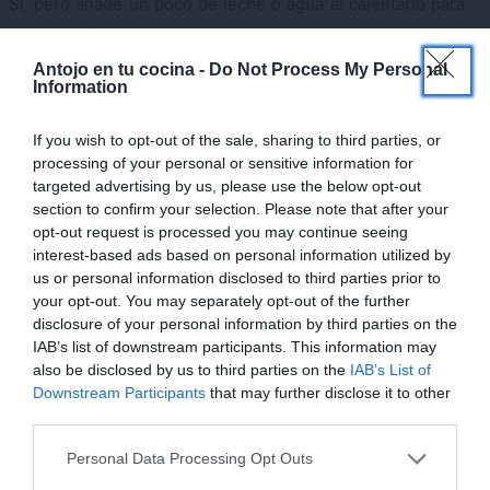
Sí, pero añade un poco de leche o agua al calentarlo para
recuperar la textura cremosa.
×
Antojo en tu cocina -
Do Not Process My Personal
¿Se puede congelar?
Information
No es lo ideal. Las salsas con nata y queso pueden
If you wish to opt-out of the sale, sharing to third parties, or
cambiar de textura al descongelarse.
processing of your personal or sensitive information for
targeted advertising by us, please use the below opt-out
¿Qué hago si la salsa se espesa demasiado?
section to confirm your selection. Please note that after your
opt-out request is processed you may continue seeing
Añade agua de cocción de la pasta poco a poco hasta
interest-based ads based on personal information utilized by
us or personal information disclosed to third parties prior to
ajustar la textura.
your opt-out. You may separately opt-out of the further
disclosure of your personal information by third parties on the
¿Puedo usar otro queso?
IAB’s list of downstream participants. This information may
also be disclosed by us to third parties on the
IAB’s List of
Puedes mezclar parmesano con grana padano, pero evita
Downstream Participants
that may further disclose it to other
quesos que no fundan bien.
third parties.
Mi opinión sobre esta receta
Personal Data Processing Opt Outs
¡MI LIBRO DE COCINA YA ESTÁ