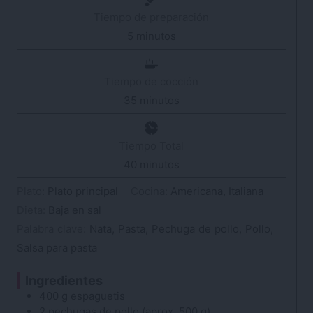
Tiempo de preparación
5
minutos
minutos
Tiempo de cocción
35
minutos
minutos
Tiempo Total
40
minutos
minutos
Plato:
Plato principal
Cocina:
Americana, Italiana
Dieta:
Baja en sal
Palabra clave:
Nata, Pasta, Pechuga de pollo, Pollo,
Salsa para pasta
Ingredientes
400
g
espaguetis
2
pechugas de pollo
(aprox. 500 g)