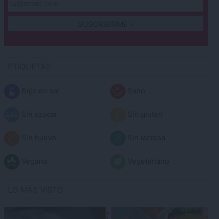
ETIQUETAS
Bajo en sal
Sano
Sin azúcar
Sin gluten
Sin huevo
Sin lactosa
Vegano
Vegetariano
LO MÁS VISTO