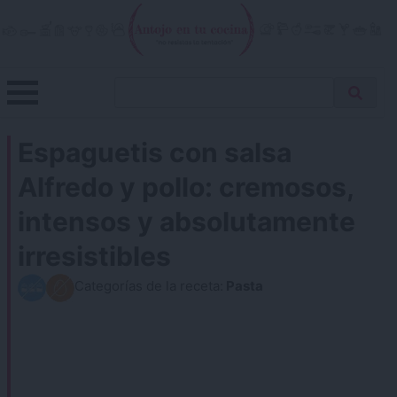
Skip
to
content
Menu
Buscar
Antojo en tu cocina
no resistas la tentación
Busca
receta…
Espaguetis con salsa
Alfredo y pollo: cremosos,
intensos y absolutamente
irresistibles
Categorías de la receta:
Pasta