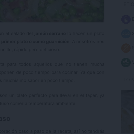
ETI
B
S
on el salado del
jamón serrano
lo hacen un plato
primer plato o como guarnición
. A nosotros nos
S
cillo, rápido pero delicioso.
V
ta para todos aquellos que no tienen mucha
isponen de poco tiempo para cocinar. Ya que con
LO 
s muchísimo sabor en poco tiempo.
n un plato perfecto para llevar en el taper, ya
cluso comer a temperatura ambiente.
paso
boración paso a paso de la receta, así no tendrás