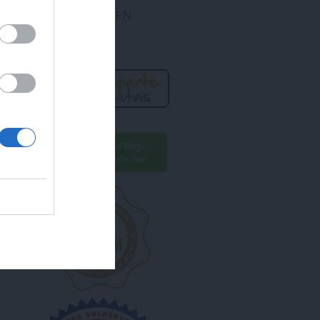
DES ENCONTRARME EN
R AHORA!
ara conseguirlo