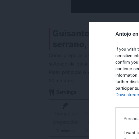
Guisantes con jamó
Antojo en
serrano, receta fácil
If you wish 
Cómo preparar de forma fácil y rápida 
sensitive in
confirm you
salteado de guisantes con jamón serran
continue se
Plato principal o guarnición en menos 
information 
20 minutos.
further disc
participants
Servings
2
personas
Downstream 
Tiempo de
Tiempo de
Tiempo Tota
Persona
preparación
cocción
25
minuto
minutos
5
minutos
20
minutos
minutos
minutos
I want t