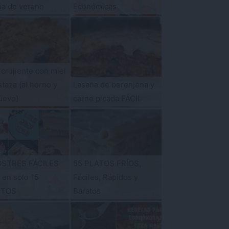
ña de verano
Económicas
 crujiente con miel
taza {al horno y
Lasaña de berenjena y
uevo}
carne picada FÁCIL
OSTRES FÁCILES
55 PLATOS FRÍOS,
s en solo 15
Fáciles, Rápidos y
UTOS
Baratos