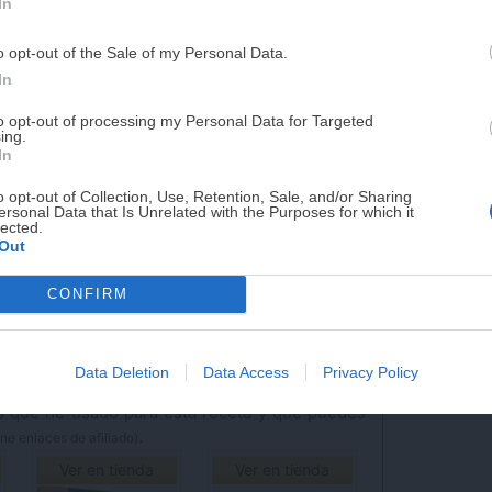
In
a:
Española
PUE
tosa
o opt-out of the Sale of my Personal Data.
¡RESERVAR MI EJEMPLA
In
to opt-out of processing my Personal Data for Targeted
ing.
¡No lo dejes pasar! Solo quedan
0
días p
In
o opt-out of Collection, Use, Retention, Sale, and/or Sharing
ersonal Data that Is Unrelated with the Purposes for which it
lected.
Out
CONFIRM
sta receta
Data Deletion
Data Access
Privacy Policy
.
ne enlaces de afiliado)
Ver en tienda
Ver en tienda