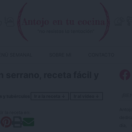
ENÚ SEMANAL
SOBRE MI
CONTACTO
serrano, receta fácil y
¡BI
 y tubérculos
Ir a la receta ↓
Ir al vídeo ↓
Antoj
r la receta en:
dedic
día, 