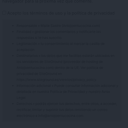
navegador para la próxima vez que comente.
Acepto los
términos de uso
y la
política de privacidad
Responsable » Maite Sastre (Antojoentucocina.com)
Finalidad » gestionar los comentarios y notificarte las
respuestas si te has suscrito.
Legitimación » tu consentimiento al marcar la casilla de
aceptación
Destinatarios » los datos que me facilitas estarán ubicados en
los servidores de SiteGround (proveedor de hosting de
Antojoentucocina.com) dentro de la UE. Ver política de
privacidad de SiteGround en
https://www.siteground.es/viewtos/privacy_policy.
Información adicional » Puede consultar información adicional y
detallada en nuestra
Política de Privacidad
y nuestro
Aviso
Legal
.
Derechos » podrás ejercer tus derechos, entre otros, a acceder,
rectificar, limitar y suprimir tus datos remitiendo un correo
electrónico a info@antojoentucocina.com.