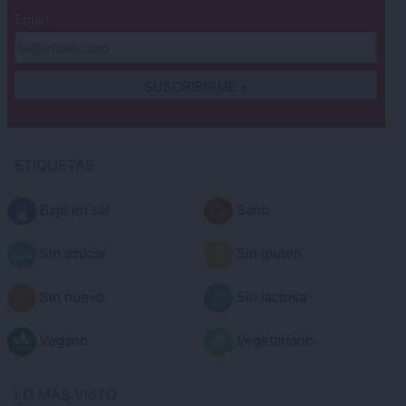
Email
ETIQUETAS
Bajo en sal
Sano
Sin azúcar
Sin gluten
Sin huevo
Sin lactosa
Vegano
Vegetariano
LO MÁS VISTO