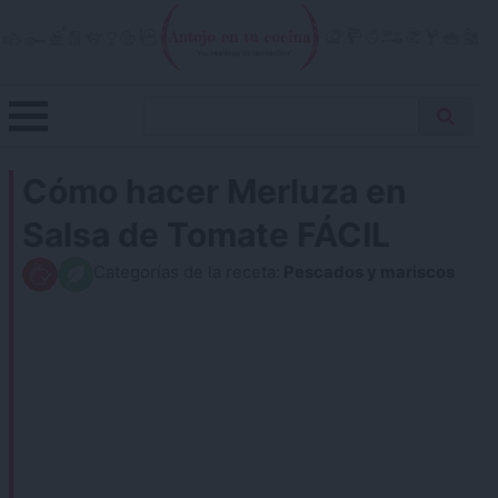
Skip
to
content
Menu
Buscar
Antojo en tu cocina
no resistas la tentación
Busca
receta…
Cómo hacer Merluza en
Salsa de Tomate FÁCIL
Categorías de la receta:
Pescados y mariscos