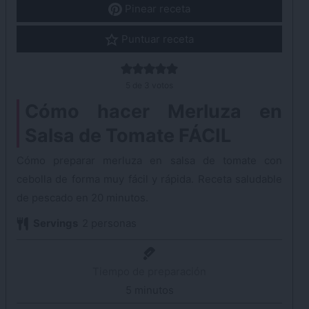
Pinear receta
Puntuar receta
5
de
3
votos
Cómo hacer Merluza en
Salsa de Tomate FÁCIL
Cómo preparar merluza en salsa de tomate con
cebolla de forma muy fácil y rápida. Receta saludable
de pescado en 20 minutos.
Servings
2
personas
Tiempo de preparación
5
minutos
minutos