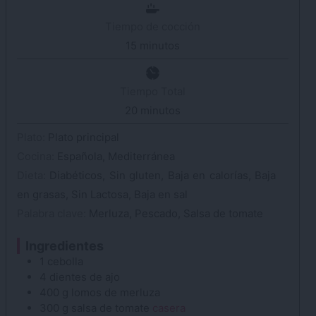
Tiempo de cocción
15
minutos
minutos
Tiempo Total
20
minutos
minutos
Plato:
Plato principal
Cocina:
Española, Mediterránea
Dieta:
Diabéticos, Sin gluten, Baja en calorías, Baja
en grasas, Sin Lactosa, Baja en sal
Palabra clave:
Merluza, Pescado, Salsa de tomate
Ingredientes
1
cebolla
4
dientes de
ajo
400
g
lomos de merluza
300
g
salsa de tomate
casera