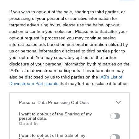
If you wish to opt-out of the sale, sharing to third parties, or
processing of your personal or sensitive information for
targeted advertising by us, please use the below opt-out
Bajamos a fuego medio, colocamos la tapa y lo
section to confirm your selection. Please note that after your
dejamos cocinar todo junto unos 5 minutos o
opt-out request is processed you may continue seeing
hasta que el pescado esté perfectamente
interest-based ads based on personal information utilized by
cocinado. Ten en cuenta que el tiempo
us or personal information disclosed to third parties prior to
your opt-out. You may separately opt-out of the further
dependerá del grosor y del tamaño de los trozos
disclosure of your personal information by third parties on the
de pescado.
IAB’s list of downstream participants. This information may
Lo disfrutaremos caliente junto con un buen par
also be disclosed by us to third parties on the
IAB’s List of
para rebañar la salsa.
Downstream Participants
that may further disclose it to other
third parties.
Personal Data Processing Opt Outs
¡MI LIBRO DE COCINA YA ESTÁ
DISPONIBLE!
I want to opt-out of the Sharing of my
personal data.
Opted In
Tu tiempo vale más que una receta
complicada.
I want to opt-out of the Sale of my