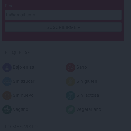
Email
ETIQUETAS
Bajo en sal
Sano
Sin azúcar
Sin gluten
Sin huevo
Sin lactosa
Vegano
Vegetariano
LO MÁS VISTO