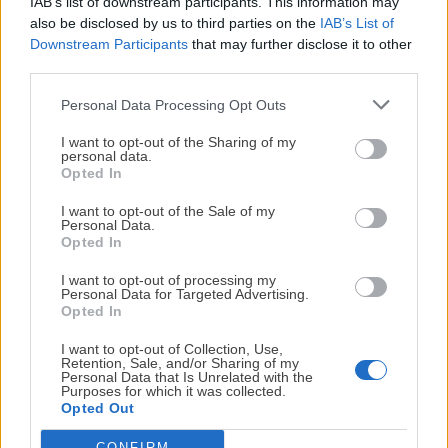
IAB’s list of downstream participants. This information may
also be disclosed by us to third parties on the
IAB’s List of
Downstream Participants
that may further disclose it to other
third parties.
Personal Data Processing Opt Outs
¡MI LIBRO DE COCINA YA ESTÁ
DISPONIBLE!
I want to opt-out of the Sharing of my
personal data.
Opted In
Tu tiempo vale más que una receta
complicada.
I want to opt-out of the Sale of my
Menú Semanal Familiar: 6
Bombones banoffee: cómo
Personal Data.
al 12 de mayo
hacerlos paso a paso
He diseñado este libro para ti:
100 recetas
Opted In
rápidas, ricas y nutritivas
que caben en tu
I want to opt-out of processing my
agenda. Sin complicaciones y para familias
Personal Data for Targeted Advertising.
21 Nov. 2020
reales.
Opted In
Etiquetas
I want to opt-out of Collection, Use,
BONIATO
GARBANZOS
TACOS
Retention, Sale, and/or Sharing of my
¡RESERVAR MI EJEMPLAR
Personal Data that Is Unrelated with the
Purposes for which it was collected.
AHORA!
Opted Out
Escrito por
Maite Sastre
CONFIRM