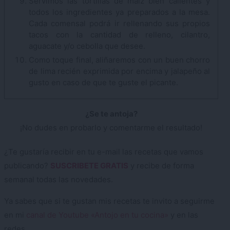
Servimos las tortillas de maíz bien calientes y
todos los ingredientes ya preparados a la mesa.
Cada comensal podrá ir rellenando sus propios
tacos con la cantidad de relleno, cilantro,
aguacate y/o cebolla que desee.
Como toque final, aliñaremos con un buen chorro
de lima recién exprimida por encima y jalapeño al
gusto en caso de que te guste el picante.
¿Se te antoja?
¡No dudes en probarlo y comentarme el resultado!
¿Te gustaría recibir en tu e-mail las recetas que vamos
publicando?
SUSCRIBETE GRATIS
y recibe de forma
semanal todas las novedades.
Ya sabes que si te gustan mis recetas te invito a seguirme
en mi
canal de Youtube «Antojo en tu cocina»
y en las
redes