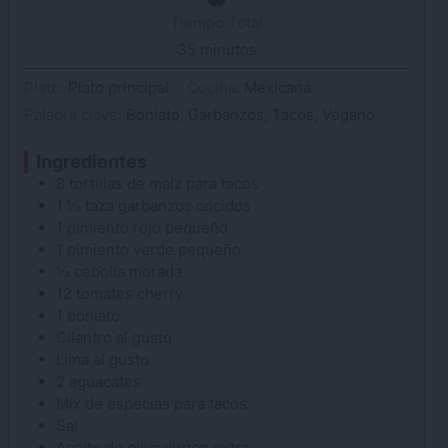
Tiempo Total
35
minutos
minutos
Plato:
Plato principal
Cocina:
Mexicana
Palabra clave:
Boniato, Garbanzos, Tacos, Vegano
Ingredientes
8
tortillas de maíz
para tacos
1 ½
taza
garbanzos
cocidos
1
pimiento rojo
pequeño
1
pimiento verde
pequeño
½
cebolla
morada
12
tomates
cherry
1
boniato
Cilantro
al gusto
Lima
al gusto
2
aguacates
Mix de especias para tacos
Sal
Aceite de oliva
virgen extra