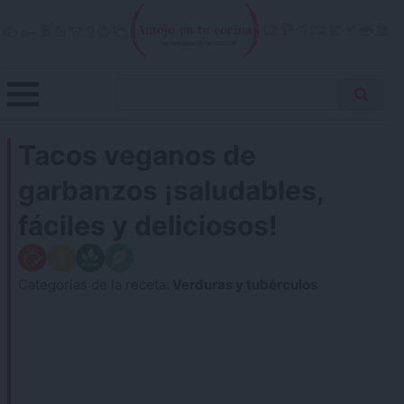
Skip
to
content
Menu
Buscar
Antojo en tu cocina
no resistas la tentación
Busca
receta…
Tacos veganos de
garbanzos ¡saludables,
fáciles y deliciosos!
Categorías de la receta:
Verduras y tubérculos