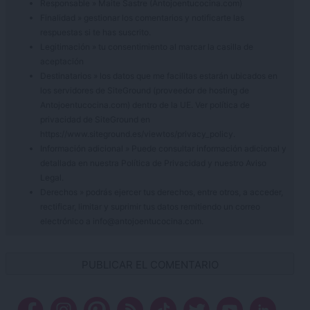
Responsable » Maite Sastre (Antojoentucocina.com)
Finalidad » gestionar los comentarios y notificarte las
respuestas si te has suscrito.
Legitimación » tu consentimiento al marcar la casilla de
aceptación
Destinatarios » los datos que me facilitas estarán ubicados en
los servidores de SiteGround (proveedor de hosting de
Antojoentucocina.com) dentro de la UE. Ver política de
privacidad de SiteGround en
https://www.siteground.es/viewtos/privacy_policy.
Información adicional » Puede consultar información adicional y
detallada en nuestra
Política de Privacidad
y nuestro
Aviso
Legal
.
Derechos » podrás ejercer tus derechos, entre otros, a acceder,
rectificar, limitar y suprimir tus datos remitiendo un correo
electrónico a info@antojoentucocina.com.