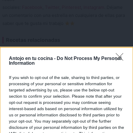
sociales:
Facebook
,
Twitter
,
Pinterest
,
Instagram
. Déjame
un comentario con una estrella en cualquiera de ellas para
saber que te gusta mi trabajo
Recetas relacionadas
×
Antojo en tu cocina -
Do Not Process My Personal
Information
If you wish to opt-out of the sale, sharing to third parties, or
processing of your personal or sensitive information for
targeted advertising by us, please use the below opt-out
section to confirm your selection. Please note that after your
opt-out request is processed you may continue seeing
interest-based ads based on personal information utilized by
Salmón con espárragos y
Terrina de pollo con jamón
us or personal information disclosed to third parties prior to
salsa de granada. Idea de
serrano y queso
your opt-out. You may separately opt-out of the further
cena fácil y rápida
disclosure of your personal information by third parties on the