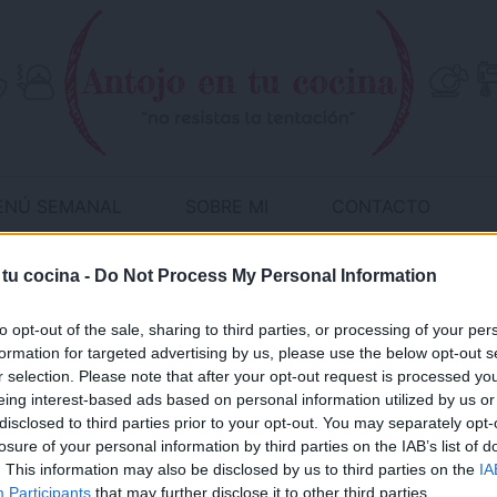
ENÚ SEMANAL
SOBRE MI
CONTACTO
 tu cocina -
Do Not Process My Personal Information
ceta:
Hojaldre
to opt-out of the sale, sharing to third parties, or processing of your per
formation for targeted advertising by us, please use the below opt-out s
r selection. Please note that after your opt-out request is processed y
eing interest-based ads based on personal information utilized by us or
disclosed to third parties prior to your opt-out. You may separately opt-
losure of your personal information by third parties on the IAB’s list of
. This information may also be disclosed by us to third parties on the
IA
¡MI LIBRO DE COCINA
Participants
that may further disclose it to other third parties.