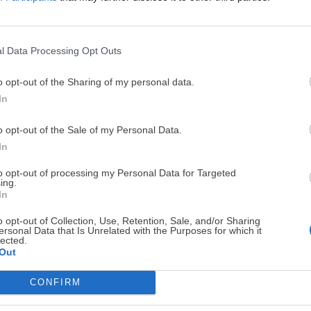
DISPONIBLE!
Tarta de verduras y
les de pizza {con
requesón. Quiche de
Tarta serpiente de
Tu tiempo vale más que una receta
re}
verduras FÁCIL
hojaldre y kiwi
l Data Processing Opt Outs
He diseñado este libro para ti:
100 rec
ricas y nutritivas
que caben en tu 
o opt-out of the Sharing of my personal data.
complicaciones y para familias 
In
o opt-out of the Sale of my Personal Data.
 rápidas de
Tarta salada de
¡RESERVAR MI EJEMPLA
In
re con pera y
zanahoria y pescado
Quiche de jamón,
 salado
FÁCIL
champiñones y qu
to opt-out of processing my Personal Data for Targeted
ing.
¡No lo dejes pasar! Solo quedan
0
días p
In
o opt-out of Collection, Use, Retention, Sale, and/or Sharing
ersonal Data that Is Unrelated with the Purposes for which it
lected.
Out
da hojaldrada
CONFIRM
dura