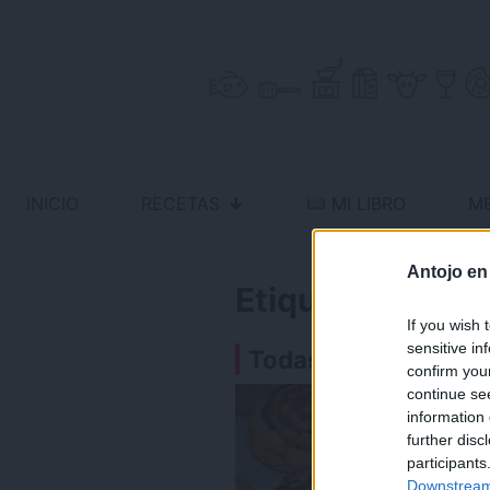
Skip
to
content
INICIO
RECETAS
MI LIBRO
M
Antojo en tu cocina
no resistas la tentación
Antojo en
Etiquetas de re
If you wish 
sensitive in
Todas las recetas
confirm you
continue se
information 
further disc
participants
Downstream 