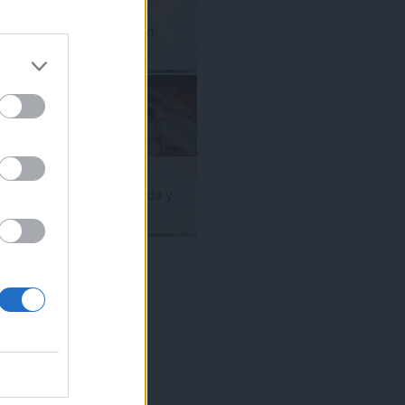
Galette de higos.
Tartaleta fácil con
 complicada.
hojaldre y fruta
etas rápidas,
agenda. Sin
reales.
Pollo Wellington.
R AHORA!
Receta fácil, rápida y
eso
barata
ara conseguirlo