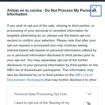
listas en 5 minutos
y con la textura de siempre
×
Antojo en tu cocina -
Do Not Process My Personal
Information
If you wish to opt-out of the sale, sharing to third parties, or
processing of your personal or sensitive information for
targeted advertising by us, please use the below opt-out
Macarrones con salsa
Calabacín en freidora de
section to confirm your selection. Please note that after your
picante de tomate y beicon:
aire: La guarnición
opt-out request is processed you may continue seeing
receta fácil, intensa y llena
saludable y rápida que
interest-based ads based on personal information utilized by
us or personal information disclosed to third parties prior to
de sabor
querrás cenar a diario
your opt-out. You may separately opt-out of the further
disclosure of your personal information by third parties on the
IAB’s list of downstream participants. This information may
also be disclosed by us to third parties on the
IAB’s List of
Downstream Participants
that may further disclose it to other
third parties.
Avena Nocturna: La Receta
Macarrones con tomate,
Fácil y Saludable que
nata y beicon: receta fácil,
Personal Data Processing Opt Outs
¡MI LIBRO DE COCINA YA ESTÁ
Revoluciona tus Mañanas
rápida y cremosa
DISPONIBLE!
I want to opt-out of the Sharing of my