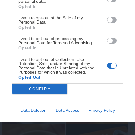
personal data.
Opted In
Tu tiempo vale más que una receta
complicada.
I want to opt-out of the Sale of my
Personal Data.
He diseñado este libro para ti:
100 recetas
Opted In
rápidas, ricas y nutritivas
que caben en tu
Pulpo en Freidora de Aire:
Ideas rápidas para
I want to opt-out of processing my
agenda. Sin complicaciones y para familias
Personal Data for Targeted Advertising.
Receta Fácil, Jugosa y con
aperitivos irresistibles en
reales.
Opted In
un Toque Ahumado
casa
I want to opt-out of Collection, Use,
Retention, Sale, and/or Sharing of my
¡RESERVAR MI EJEMPLAR
Personal Data that Is Unrelated with the
Purposes for which it was collected.
AHORA!
Opted Out
CONFIRM
¡No lo dejes pasar! Solo quedan
0
días para
conseguirlo
Ñoquis con tomate cherry y
Wraps en forma de cono
queso cottage: receta fácil,
con pollo y guacamole:
Data Deletion
Data Access
Privacy Policy
saludable y lista en 15
receta fácil, original y
minutos
deliciosa