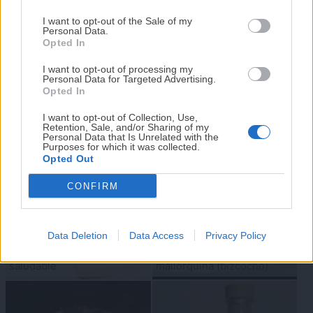
complicada.
I want to opt-out of the Sale of my
Personal Data.
He diseñado este libro para ti:
100 recetas
Opted In
rápidas, ricas y nutritivas
que caben en tu
I want to opt-out of processing my
agenda. Sin complicaciones y para familias
Personal Data for Targeted Advertising.
Las 20 mejores RECETAS
Buñuelos de viento de
reales.
Opted In
MALLORQUINAS que tienes
patata y/o boniato con
I want to opt-out of Collection, Use,
que probar
agujero – receta
Retention, Sale, and/or Sharing of my
¡RESERVAR MI EJEMPLAR
Personal Data that Is Unrelated with the
mallorquina bunyols de les
Purposes for which it was collected.
AHORA!
verges
Opted Out
CONFIRM
¡No lo dejes pasar! Solo quedan
0
días para
conseguirlo
Pan de xeixa en
Data Deletion
Data Access
Privacy Policy
panificadora: receta fácil y
Coca de albaricoques
saludable
mallorquina (bizcocho)