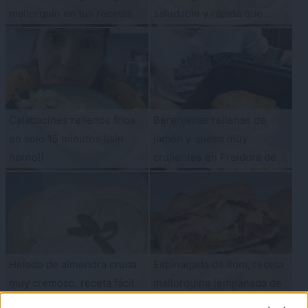
mallorquín en tus recetas
saludable y rápida que
querrás cenar a diario
Calabacines rellenos fríos
Berenjenas rellenas de
en solo 15 minutos (¡sin
jamón y queso muy
horno!)
crujientes en Freidora de
Aire
Helado de almendra cruda
Espinagada de llom, receta
muy cremoso, receta fácil
mallorquina (empanada de
con 4 ingredientes
col y lomo)