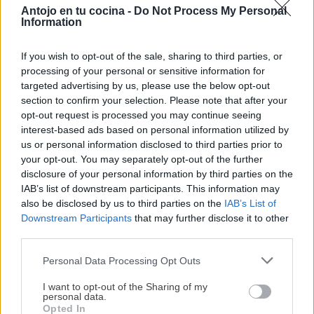
×
Antojo en tu cocina -
Do Not Process My Personal
Information
If you wish to opt-out of the sale, sharing to third parties, or
processing of your personal or sensitive information for
targeted advertising by us, please use the below opt-out
section to confirm your selection. Please note that after your
SOPA RELLENA de CARNE.
Conejo con cebolla en
opt-out request is processed you may continue seeing
Sopa de Navidad
Robot de cocina Trending
interest-based ads based on personal information utilized by
mallorquina
Cooking, receta
us or personal information disclosed to third parties prior to
mallorquina fácil
your opt-out. You may separately opt-out of the further
disclosure of your personal information by third parties on the
IAB’s list of downstream participants. This information may
also be disclosed by us to third parties on the
IAB’s List of
Downstream Participants
that may further disclose it to other
third parties.
Burballes Mallorquinas |
Personal Data Processing Opt Outs
Guiso de sopa de fideos
Crespells – las galletas
¡MI LIBRO DE COCINA YA ESTÁ
DISPONIBLE!
con conejo
mallorquinas de Pascua
I want to opt-out of the Sharing of my
personal data.
Opted In
Tu tiempo vale más que una receta