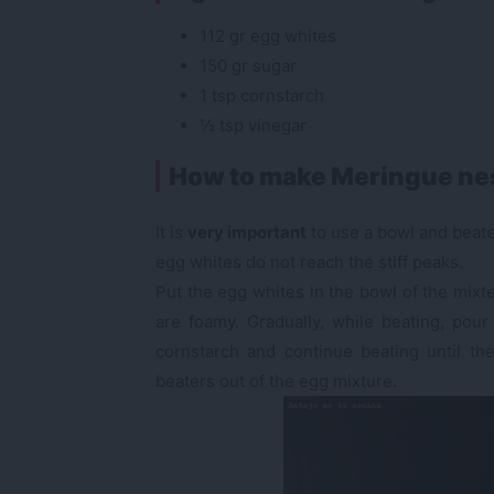
112 gr egg whites
150 gr sugar
1 tsp cornstarch
½ tsp vinegar
How to make Meringue ne
It is
very important
to use a bowl and beate
egg whites do not reach the stiff peaks.
Put the egg whites in the bowl of the mixt
are foamy. Gradually, while beating, pour
cornstarch and continue beating until th
beaters out of the egg mixture.