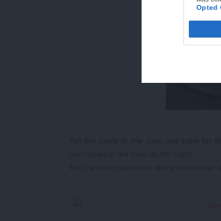
Opted 
Put the nests in the oven and bake for 9
meringues in the oven all the night.
Put the meringues in an airtight container u