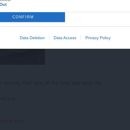
Out
PUE
CONFIRM
Data Deletion
Data Access
Privacy Policy
0 minutes, then turn off the oven and leave the
ntil use.