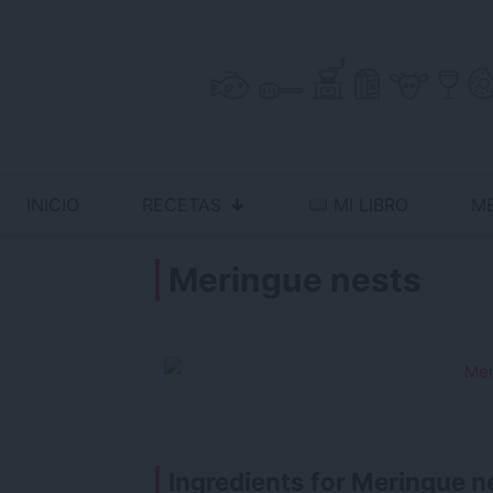
Skip
to
content
INICIO
RECETAS
MI LIBRO
M
Antojo en tu cocina
no resistas la tentación
Meringue nests
Ingredients for Meringue n