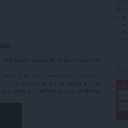
perso
sin ga
cocin
ocas
produ
Cocina
sts:
rs that are well-cleaned and dried, to prevent the
¡QU
er and beat at medium speed until the egg whites
 in all the sugar. Then add the vinegar and the
Emai
e egg whites form stiff peaks when you lift the