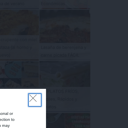
ña de verano
Económicas
 crujiente con miel
taza {al horno y
Lasaña de berenjena y
uevo}
carne picada FÁCIL
OSTRES FÁCILES
55 PLATOS FRÍOS,
s en solo 15
Fáciles, Rápidos y
UTOS
Baratos
sonal or
ection to
ou may