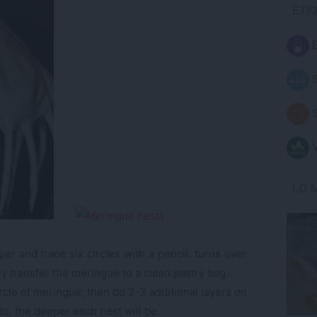
ETI
B
S
S
V
LO 
r and trace six circles with a pencil. turns over
ly transfer the meringue to a clean pastry bag.
circle of meringue; then do 2-3 additional layers on
do, the deeper each nest will be.