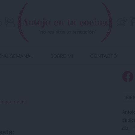
ENÚ SEMANAL
SOBRE MI
CONTACTO
¡BI
Antoj
dedic
día, 
ests: