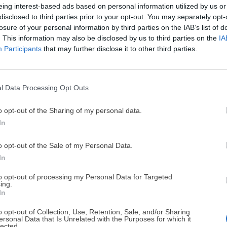
eing interest-based ads based on personal information utilized by us or
disclosed to third parties prior to your opt-out. You may separately opt-
losure of your personal information by third parties on the IAB’s list of
. This information may also be disclosed by us to third parties on the
IA
¡MI LIBRO DE COCINA 
Trufa
Participants
that may further disclose it to other third parties.
DISPONIBLE!
coco.
Tu tiempo vale más que una receta
Últ
l Data Processing Opt Outs
He diseñado este libro para ti:
100 rec
ricas y nutritivas
que caben en tu 
o opt-out of the Sharing of my personal data.
complicaciones y para familias 
In
o opt-out of the Sale of my Personal Data.
¡RESERVAR MI EJEMPLA
In
to opt-out of processing my Personal Data for Targeted
ing.
¡No lo dejes pasar! Solo quedan
0
días p
In
o opt-out of Collection, Use, Retention, Sale, and/or Sharing
ersonal Data that Is Unrelated with the Purposes for which it
lected.