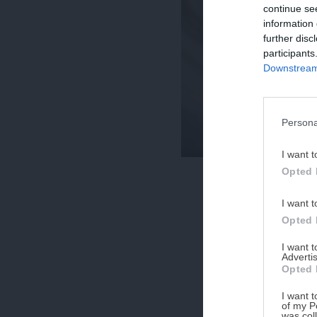
continue se
information 
further disc
participants
Downstream 
Persona
I want t
Opted 
I want t
Opted 
I want 
Advertis
Opted 
I want t
of my P
was col