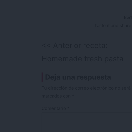
Isn
Taste it and share
Navegación
Anterior receta:
de
Homemade fresh pasta
entradas
Deja una respuesta
Tu dirección de correo electrónico no será 
marcados con
*
Comentario
*