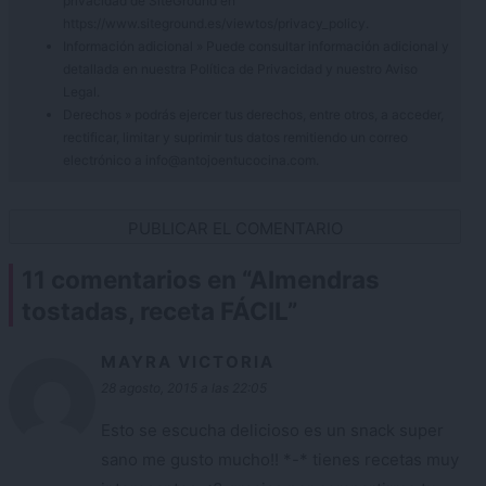
privacidad de SiteGround en
https://www.siteground.es/viewtos/privacy_policy.
Información adicional » Puede consultar información adicional y
detallada en nuestra
Política de Privacidad
y nuestro
Aviso
Legal
.
Derechos » podrás ejercer tus derechos, entre otros, a acceder,
rectificar, limitar y suprimir tus datos remitiendo un correo
electrónico a info@antojoentucocina.com.
11 comentarios en “
Almendras
tostadas, receta FÁCIL
”
MAYRA VICTORIA
28 agosto, 2015 a las 22:05
Esto se escucha delicioso es un snack super
sano me gusto mucho!! *-* tienes recetas muy