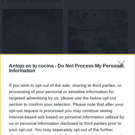
Recetas relacionadas
×
Antojo en tu cocina -
Do Not Process My Personal
Information
Coca de cuarto mallorquina
12 recetas frías para
(receta sin gluten) ¡con
combatir el calor
If you wish to opt-out of the sale, sharing to third parties, or
solo 3 ingredientes!
processing of your personal or sensitive information for
targeted advertising by us, please use the below opt-out
section to confirm your selection. Please note that after your
opt-out request is processed you may continue seeing
interest-based ads based on personal information utilized by
us or personal information disclosed to third parties prior to
your opt-out. You may separately opt-out of the further