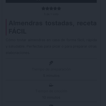
5
de 1 voto
Almendras tostadas, receta
FÁCIL
Cómo tostar almendras en casa de forma fácil, rápida
y saludable. Perfectas para picar o para preparar otras
elaboraciones.
Tiempo de preparación
5
minutos
minutos
Tiempo de cocción
10
minutos
minutos