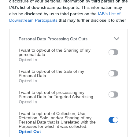
disclosure of your personal information by third parties on the
IAB’s list of downstream participants. This information may
also be disclosed by us to third parties on the
IAB’s List of
Downstream Participants
that may further disclose it to other
Tarta de frutas
Palomitas con chocolate
third parties.
naturales con Agar Agar
FÁCILES y RÁPIDAS
¡Sin gelatina!
Personal Data Processing Opt Outs
¡MI LIBRO DE COCINA YA ESTÁ
DISPONIBLE!
I want to opt-out of the Sharing of my
personal data.
28 Ago. 2015
Opted In
Tu tiempo vale más que una receta
Etiquetas
complicada.
I want to opt-out of the Sale of my
ALMENDRAS
FRUTOS SECOS
Personal Data.
He diseñado este libro para ti:
100 recetas
Opted In
MENOS DE 30 MINUTOS
rápidas, ricas y nutritivas
que caben en tu
I want to opt-out of processing my
agenda. Sin complicaciones y para familias
Personal Data for Targeted Advertising.
reales.
Opted In
Escrito por
Maite Sastre
I want to opt-out of Collection, Use,
Maite Sastre es editora y fotógrafa en
Retention, Sale, and/or Sharing of my
¡RESERVAR MI EJEMPLAR
Personal Data that Is Unrelated with the
Antojo en tu cocina; además, crea
Purposes for which it was collected.
AHORA!
contenido para redes sociales. Sus
Opted Out