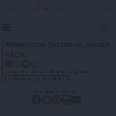
Skip
to
content
Menu
Buscar
Antojo en tu cocina
no resistas la tentación
Busca
receta…
Almendras tostadas, receta
FÁCIL
Categorías de la receta:
Bombones y golosinas
Ir a la receta ↓
Ir al vídeo ↓
Compartir la receta en: