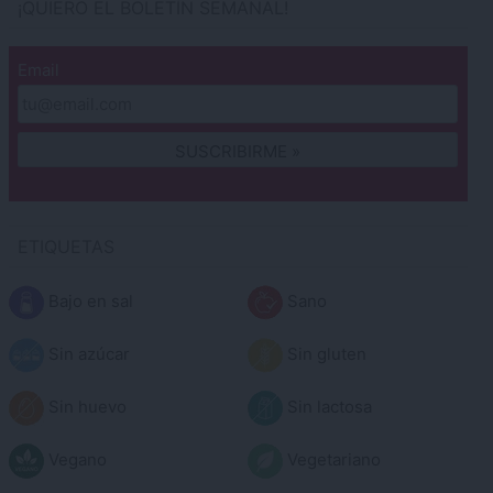
¡QUIERO EL BOLETÍN SEMANAL!
Email
ETIQUETAS
Bajo en sal
Sano
Sin azúcar
Sin gluten
Sin huevo
Sin lactosa
Vegano
Vegetariano