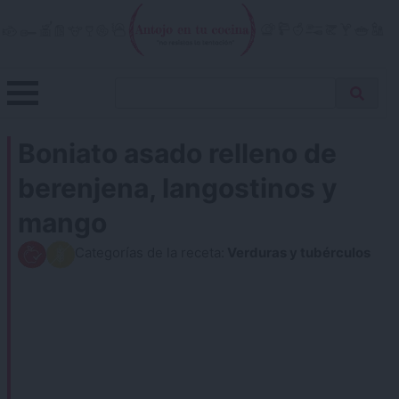
Skip
to
content
Menu
Buscar
Antojo en tu cocina
no resistas la tentación
Busca
receta…
Boniato asado relleno de
berenjena, langostinos y
mango
Categorías de la receta:
Verduras y tubérculos