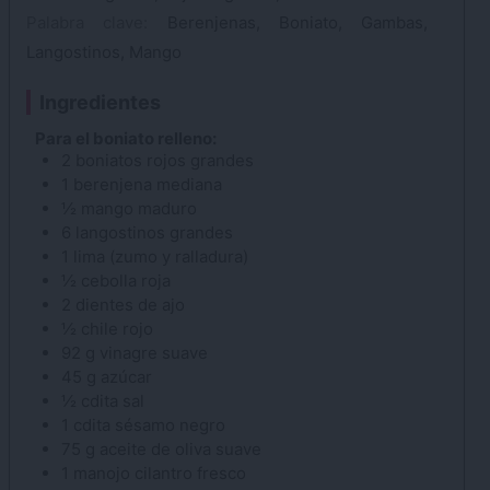
Palabra clave:
Berenjenas, Boniato, Gambas,
Langostinos, Mango
Ingredientes
Para el boniato relleno:
2
boniatos
rojos grandes
1
berenjena
mediana
½
mango
maduro
6
langostinos
grandes
1
lima
(zumo y ralladura)
½
cebolla
roja
2
dientes de ajo
½
chile rojo
92
g
vinagre
suave
45
g
azúcar
½
cdita
sal
1
cdita
sésamo
negro
75
g
aceite de oliva
suave
1
manojo
cilantro
fresco