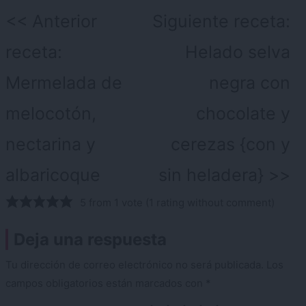
Navegación
Anterior
Siguiente receta:
de
receta:
Helado selva
entradas
Mermelada de
negra con
melocotón,
chocolate y
nectarina y
cerezas {con y
albaricoque
sin heladera}
5 from 1 vote (
1 rating without comment
)
Deja una respuesta
Tu dirección de correo electrónico no será publicada.
Los
campos obligatorios están marcados con
*