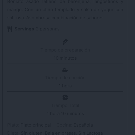
Boniato asado relleno de berenjena, langostinos y
mango. Con un aliño templado y salsa de yogur con
sal rosa. Asombrosa combinación de sabores
Servings
2
personas
Tiempo de preparación
10
minutos
minutos
Tiempo de cocción
1
hora
hora
Tiempo Total
1
hora
hora
10
minutos
minutos
Plato:
Plato principal
Cocina:
Española
Dieta:
Sin gluten, Baja en grasas, Sin Lactosa