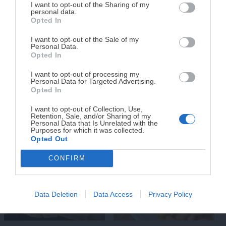
DISPONIBLE!
I want to opt-out of the Sharing of my
Ya sabes que si te gustan mis recetas te invito a seguirme
personal data.
Opted In
Tu tiempo vale más que una receta
en mi
canal de Youtube «Antojo en tu cocina»
y en las
complicada.
redes
I want to opt-out of the Sale of my
Personal Data.
sociales:
Facebook
,
Twitter
,
Pinterest
,
Instagram
. Déjame
He diseñado este libro para ti:
100 recetas
Opted In
un comentario con una estrella en cualquiera de ellas para
rápidas, ricas y nutritivas
que caben en tu
I want to opt-out of processing my
agenda. Sin complicaciones y para familias
saber que te gusta mi trabajo
Personal Data for Targeted Advertising.
reales.
Opted In
Recetas relacionadas
I want to opt-out of Collection, Use,
Retention, Sale, and/or Sharing of my
¡RESERVAR MI EJEMPLAR
Personal Data that Is Unrelated with the
Purposes for which it was collected.
AHORA!
Opted Out
CONFIRM
¡No lo dejes pasar! Solo quedan
0
días para
conseguirlo
Data Deletion
Data Access
Privacy Policy