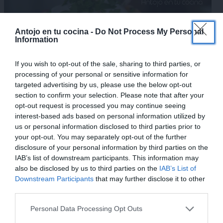
×
Antojo en tu cocina -
Do Not Process My Personal
Information
If you wish to opt-out of the sale, sharing to third parties, or
processing of your personal or sensitive information for
targeted advertising by us, please use the below opt-out
section to confirm your selection. Please note that after your
opt-out request is processed you may continue seeing
interest-based ads based on personal information utilized by
us or personal information disclosed to third parties prior to
your opt-out. You may separately opt-out of the further
¿Se te antoja?
disclosure of your personal information by third parties on the
IAB’s list of downstream participants. This information may
¡No dudes en probarlo y comentarme el resultado!
also be disclosed by us to third parties on the
IAB’s List of
Downstream Participants
that may further disclose it to other
¿Te gustaría recibir en tu e-mail las recetas que vamos
third parties.
publicando?
SUSCRIBETE GRATIS
y recibe de forma
Personal Data Processing Opt Outs
semanal todas las novedades.
¡MI LIBRO DE COCINA YA ESTÁ