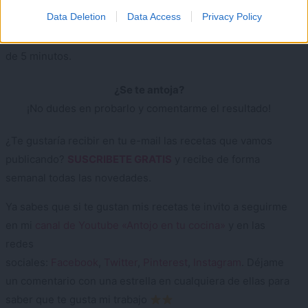
enrollado de jamón serrano y queso con pan de molde
y
Data Deletion
Data Access
Privacy Policy
que te animes a prepararlo, pues su elaboración es super
fácil, con pocos ingredientes y lo tendrás listo en menos
de 5 minutos.
¿Se te antoja?
¡No dudes en probarlo y comentarme el resultado!
¿Te gustaría recibir en tu e-mail las recetas que vamos
publicando?
SUSCRIBETE GRATIS
y recibe de forma
semanal todas las novedades.
Ya sabes que si te gustan mis recetas te invito a seguirme
en mi
canal de Youtube «Antojo en tu cocina»
y en las
redes
sociales:
Facebook
,
Twitter
,
Pinterest
,
Instagram
. Déjame
un comentario con una estrella en cualquiera de ellas para
saber que te gusta mi trabajo