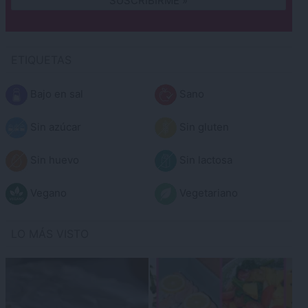
ETIQUETAS
Bajo en sal
Sano
Sin azúcar
Sin gluten
Sin huevo
Sin lactosa
Vegano
Vegetariano
LO MÁS VISTO