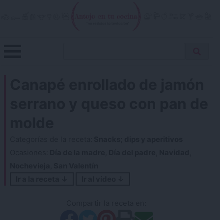
Skip
to
content
Menu
Buscar
Antojo en tu cocina
no resistas la tentación
Busca
receta…
Canapé enrollado de jamón
serrano y queso con pan de
molde
Categorías de la receta:
Snacks; dips y aperitivos
Ocasiones:
Día de la madre
,
Día del padre
,
Navidad
,
Nochevieja
,
San Valentín
Ir a la receta ↓
Ir al vídeo ↓
Compartir la receta en: