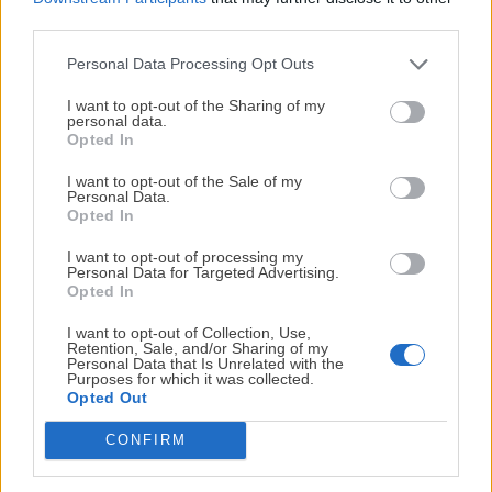
durante un minuto y comprobamos que está listo.
third parties.
Dependiendo del grosor de la loncha de jamón, podría
Personal Data Processing Opt Outs
necesitar unos pocos segundos más.
¡MI LIBRO DE COCINA YA ESTÁ
DISPONIBLE!
I want to opt-out of the Sharing of my
personal data.
Opted In
Tu tiempo vale más que una receta
complicada.
I want to opt-out of the Sale of my
Personal Data.
He diseñado este libro para ti:
100 recetas
Opted In
rápidas, ricas y nutritivas
que caben en tu
I want to opt-out of processing my
agenda. Sin complicaciones y para familias
Personal Data for Targeted Advertising.
reales.
Opted In
I want to opt-out of Collection, Use,
Retention, Sale, and/or Sharing of my
¡RESERVAR MI EJEMPLAR
Personal Data that Is Unrelated with the
Purposes for which it was collected.
AHORA!
Opted Out
CONFIRM
¡No lo dejes pasar! Solo quedan
0
días para
Espero que te haya gustado esta
receta de canapé
conseguirlo