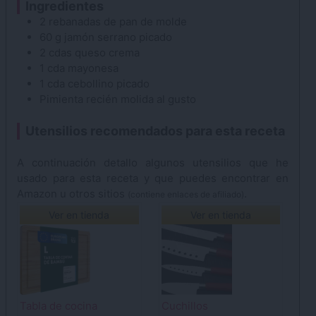
Ingredientes
2
rebanadas de
pan de molde
60
g
jamón serrano
picado
2
cdas
queso crema
1
cda
mayonesa
1
cda
cebollino
picado
Pimienta
recién molida al gusto
Utensilios recomendados para esta receta
A continuación detallo algunos utensilios que he
usado para esta receta y que puedes encontrar en
Amazon u otros sitios
.
(contiene enlaces de afiliado)
Ver en tienda
Ver en tienda
Tabla de cocina
Cuchillos