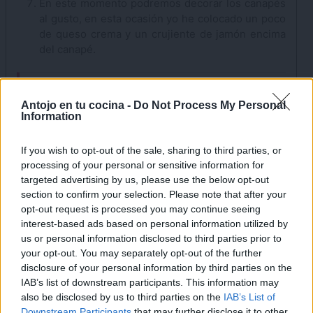
En este momento podremos decorar los canapés
al gusto, en esta ocasión yo he colocado un poco
de queso crema y un crujiente de jamón encima
del canapé.
Notas
×
En caso de utilizar rebanadas de pan de molde con
Antojo en tu cocina -
Do Not Process My Personal
Information
corteza, no la tires al quitarla, ya que podremos
congelarla y añadirla a la masa de las albóndigas
If you wish to opt-out of the sale, sharing to third parties, or
remojada en leche para que nos queden muy jugosas.
processing of your personal or sensitive information for
targeted advertising by us, please use the below opt-out
Cómo hacer un crujiente de
section to confirm your selection. Please note that after your
opt-out request is processed you may continue seeing
jamón en el microondas
interest-based ads based on personal information utilized by
us or personal information disclosed to third parties prior to
Para
preparar un crujiente de jamón serrano en el
your opt-out. You may separately opt-out of the further
microondas
, colocaremos una loncha de jamón sobre
disclosure of your personal information by third parties on the
una servilleta de papel y lo cubriremos con otra.
IAB’s list of downstream participants. This information may
also be disclosed by us to third parties on the
IAB’s List of
Introducimos en el microondas a máxima potencia
Downstream Participants
that may further disclose it to other