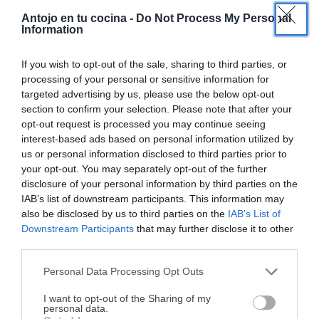
×
Antojo en tu cocina -
Do Not Process My Personal
Information
If you wish to opt-out of the sale, sharing to third parties, or
processing of your personal or sensitive information for
Bombones de chocolate
Vasito de fresas con nata y
targeted advertising by us, please use the below opt-out
blanco y queso azul (estilo
bizcocho: postre fácil y
section to confirm your selection. Please note that after your
tarta de queso)
delicioso
opt-out request is processed you may continue seeing
interest-based ads based on personal information utilized by
us or personal information disclosed to third parties prior to
your opt-out. You may separately opt-out of the further
disclosure of your personal information by third parties on the
IAB’s list of downstream participants. This information may
also be disclosed by us to third parties on the
IAB’s List of
Downstream Participants
that may further disclose it to other
Bombones de chocolate
TIRAMISÚ de FRESA (sin
third parties.
Dubái, receta fácil para
café). Postre muy Fácil con
hacer en casa
fresas naturales
Personal Data Processing Opt Outs
¡MI LIBRO DE COCINA YA ESTÁ
DISPONIBLE!
I want to opt-out of the Sharing of my
personal data.