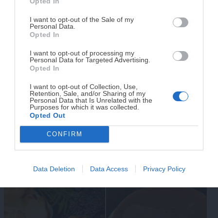
Opted In
Tu tiempo vale más que una receta
complicada.
I want to opt-out of the Sale of my
Personal Data.
He diseñado este libro para ti:
100 recetas
Opted In
Bizcocho de chocolate y
Tostadas francesas con 3
rápidas, ricas y nutritivas
que caben en tu
I want to opt-out of processing my
agenda. Sin complicaciones y para familias
almendra Sin Gluten –
ingredientes. Desayuno,
Personal Data for Targeted Advertising.
reales.
Opted In
Receta de Magandá
postre o merienda fácil y
Kitchen
deliciosa
I want to opt-out of Collection, Use,
Retention, Sale, and/or Sharing of my
¡RESERVAR MI EJEMPLAR
Personal Data that Is Unrelated with the
Purposes for which it was collected.
AHORA!
Opted Out
CONFIRM
¡No lo dejes pasar! Solo quedan
0
días para
Empanadillas dulces
Huevos rellenos de gambas
conseguirlo
rellenas de chocolate
al ajillo ¡la mayonesa casera
Data Deletion
Data Access
Privacy Policy
blanco y arándanos
te sorprenderá!