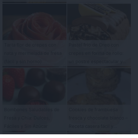
Tarta flor de crepes con
Pastel frío de Oreo con
nata y mermelada de fresa
crepes en forma de rollo:
(fácil y sin horno)
un postre espectacular y
fácil de hacer
Bombones Saludables de
Cookies de frambuesa
Fresa y Chía: Dulces,
fresca y chocolate blanco –
Fáciles y Sin Azúcar
Receta casera fácil y
deliciosa