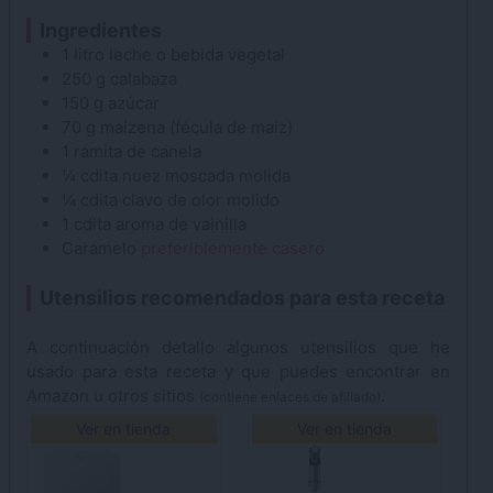
Ingredientes
1
litro
leche
o bebida vegetal
250
g
calabaza
150
g
azúcar
70
g
maizena
(fécula de maíz)
1
ramita de
canela
¼
cdita
nuez moscada
molida
¼
cdita
clavo de olor
molido
1
cdita
aroma de vainilla
Caramelo
preferiblemente casero
Utensilios recomendados para esta receta
A continuación detallo algunos utensilios que he
usado para esta receta y que puedes encontrar en
Amazon u otros sitios
.
(contiene enlaces de afiliado)
Ver en tienda
Ver en tienda