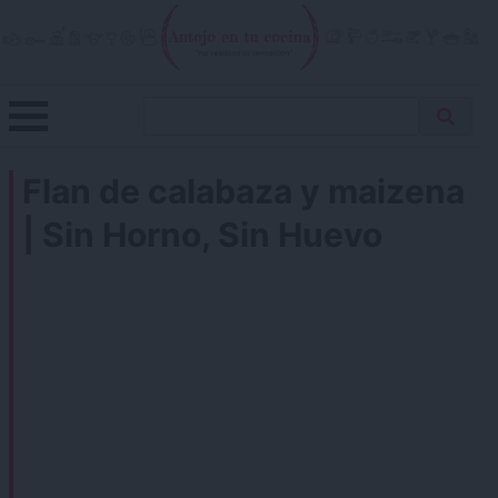
Skip
to
content
Menu
Buscar
Antojo en tu cocina
no resistas la tentación
Busca
receta…
Flan de calabaza y maizena
| Sin Horno, Sin Huevo