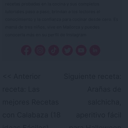
recetas probadas en la cocina y sus completos
tutoriales paso a paso, brindan a los lectores el
conocimiento y la confianza para cocinar desde cero. Es
mamá de tres niños, vive en Mallorca y puedes
conocerla más en su perfil de Instagram
Navegación
Anterior
Siguiente receta:
de
receta:
Las
Arañas de
entradas
mejores Recetas
salchicha,
con Calabaza (18
aperitivo fácil
ideas Fáciles)
para Halloween