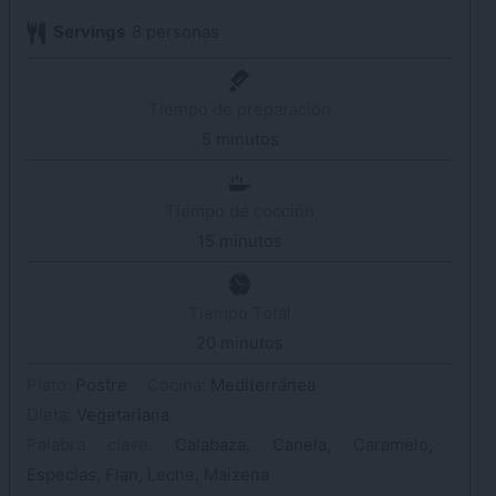
Servings
8
personas
Tiempo de preparación
5
minutos
minutos
Tiempo de cocción
15
minutos
minutos
Tiempo Total
20
minutos
minutos
Plato:
Postre
Cocina:
Mediterránea
Dieta:
Vegetariana
Palabra clave:
Calabaza, Canela, Caramelo,
Especias, Flan, Leche, Maizena