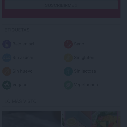
ETIQUETAS
Bajo en sal
Sano
Sin azúcar
Sin gluten
Sin huevo
Sin lactosa
Vegano
Vegetariano
LO MÁS VISTO