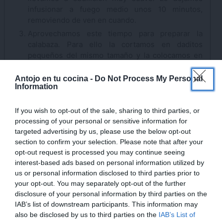
infusionar a fuego medio unos 10 minutos,
removiendo de ven en cuando.
Aprovechamos este tiempo para preparar la
calabaza. Para ello la cortamos en daditos
pequeños del mismo tamaño y la colocamos en
un recipiente apto para microondas.
×
Antojo en tu cocina -
Do Not Process My Personal
La llevamos al microondas, tapada con la tapa del
Information
microondas y la cocinamos a máxima potencia
durante 6 minutos. Pasado este tiempo,
If you wish to opt-out of the sale, sharing to third parties, or
comprobamos que se ha ablandado. Si es
processing of your personal or sensitive information for
necesario, déjala un par de minutos más.
targeted advertising by us, please use the below opt-out
Colocamos la calabaza cocinada en el vaso de la
section to confirm your selection. Please note that after your
batidora junto con el aroma de vainilla y un poco
opt-out request is processed you may continue seeing
de la leche caliente que estamos infusionando.
interest-based ads based on personal information utilized by
Trituramos muy bien hasta conseguir un puré
us or personal information disclosed to third parties prior to
suave y sin grumos.
your opt-out. You may separately opt-out of the further
En un cuenco mezclamos la leche fría que
disclosure of your personal information by third parties on the
habíamos reservado antes con la maizena y
IAB’s list of downstream participants. This information may
also be disclosed by us to third parties on the
IAB’s List of
mezclamos muy bien hasta que se haya disuelto.