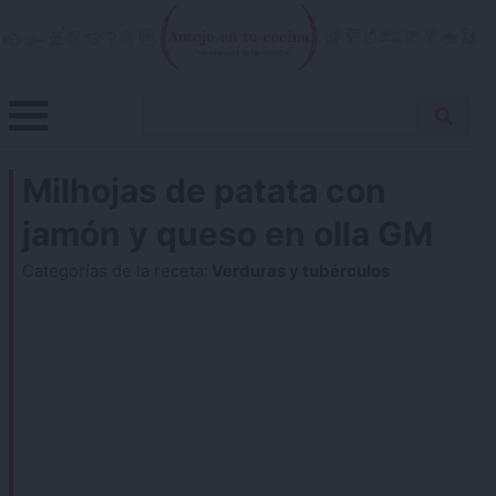
Skip
to
content
Menu
Buscar
Antojo en tu cocina
no resistas la tentación
Busca
receta…
Milhojas de patata con
jamón y queso en olla GM
Categorías de la receta:
Verduras y tubérculos