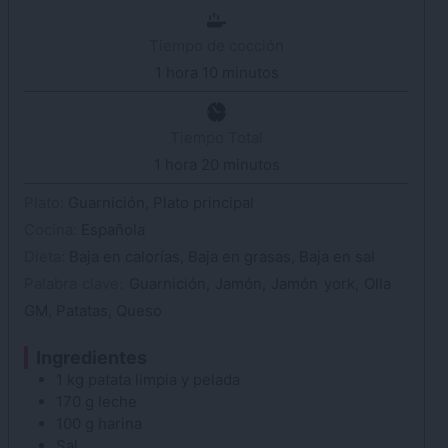
Tiempo de cocción
1
hora
hora
10
minutos
minutos
Tiempo Total
1
hora
hora
20
minutos
minutos
Plato:
Guarnición, Plato principal
Cocina:
Española
Dieta:
Baja en calorías, Baja en grasas, Baja en sal
Palabra clave:
Guarnición, Jamón, Jamón york, Olla
GM, Patatas, Queso
Ingredientes
1
kg
patata
limpia y pelada
170
g
leche
100
g
harina
Sal