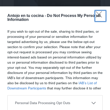
×
Antojo en tu cocina -
Do Not Process My Personal
Information
If you wish to opt-out of the sale, sharing to third parties, or
processing of your personal or sensitive information for
targeted advertising by us, please use the below opt-out
section to confirm your selection. Please note that after your
opt-out request is processed you may continue seeing
Cuando tengamos una mezcla homogenea
interest-based ads based on personal information utilized by
agregamos el cebollino fresco picado y lo
us or personal information disclosed to third parties prior to
integramos.
your opt-out. You may separately opt-out of the further
disclosure of your personal information by third parties on the
IAB’s list of downstream participants. This information may
also be disclosed by us to third parties on the
IAB’s List of
Downstream Participants
that may further disclose it to other
third parties.
Personal Data Processing Opt Outs
¡MI LIBRO DE COCINA YA ESTÁ