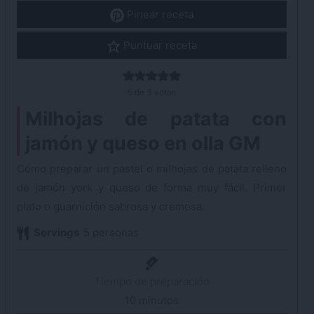
Pinear receta
Puntuar receta
5
de
3
votos
Milhojas de patata con
jamón y queso en olla GM
Cómo preparar un pastel o milhojas de patata relleno
de jamón york y queso de forma muy fácil. Primer
plato o guarnición sabrosa y cremosa.
Servings
5
personas
Tiempo de preparación
10
minutos
minutos