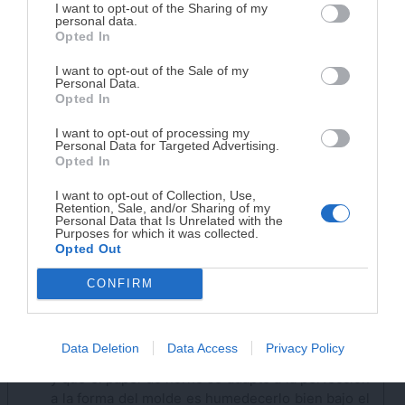
DISPONIBLE!
I want to opt-out of the Sharing of my
personal data.
Opted In
Tu tiempo vale más que una receta
Añadimos también las patatas y mezclamos bien.
complicada.
I want to opt-out of the Sale of my
Personal Data.
He diseñado este libro para ti:
100 recetas
Opted In
rápidas, ricas y nutritivas
que caben en tu
I want to opt-out of processing my
agenda. Sin complicaciones y para familias
Personal Data for Targeted Advertising.
reales.
Opted In
I want to opt-out of Collection, Use,
Retention, Sale, and/or Sharing of my
¡RESERVAR MI EJEMPLAR
Personal Data that Is Unrelated with the
Purposes for which it was collected.
AHORA!
Opted Out
CONFIRM
¡No lo dejes pasar! Solo quedan
0
días para
conseguirlo
Ahora que ya tenemos todos los ingredientes
preparados, vamos a forrar la cubeta con papel
Data Deletion
Data Access
Privacy Policy
de horno. Un truco para hacerlo de forma sencilla
y que el papel de horno se adapte a la perfección
a la forma del molde es humedecerlo bien bajo el