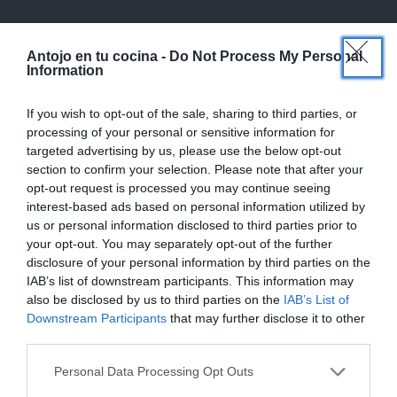
×
Antojo en tu cocina -
Do Not Process My Personal
Information
If you wish to opt-out of the sale, sharing to third parties, or
processing of your personal or sensitive information for
Patatas frías rellenas de pollo
targeted advertising by us, please use the below opt-out
section to confirm your selection. Please note that after your
Cómo hacer patatas frías rellenas de pollo.
opt-out request is processed you may continue seeing
Ensalada de pollo veraniega y original ¡receta
interest-based ads based on personal information utilized by
muy fácil!
us or personal information disclosed to third parties prior to
your opt-out. You may separately opt-out of the further
Ir a la receta!
disclosure of your personal information by third parties on the
IAB’s list of downstream participants. This information may
also be disclosed by us to third parties on the
IAB’s List of
Downstream Participants
that may further disclose it to other
third parties.
Personal Data Processing Opt Outs
¡MI LIBRO DE COCINA YA ESTÁ