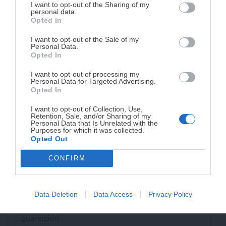
DISPONIBLE!
I want to opt-out of the Sharing of my
personal data.
Opted In
Tu tiempo vale más que una receta
complicada.
I want to opt-out of the Sale of my
Personal Data.
He diseñado este libro para ti:
100 recetas
Opted In
rápidas, ricas y nutritivas
que caben en tu
I want to opt-out of processing my
agenda. Sin complicaciones y para familias
Personal Data for Targeted Advertising.
reales.
Opted In
I want to opt-out of Collection, Use,
Retention, Sale, and/or Sharing of my
¡RESERVAR MI EJEMPLAR
Personal Data that Is Unrelated with the
Purposes for which it was collected.
AHORA!
Opted Out
CONFIRM
Patatas bravas, receta tradicional
¡No lo dejes pasar! Solo quedan
0
días para
conseguirlo
Cómo preparar las auténticas y tradicionales
patatas bravas españolas con salsa casera.
Data Deletion
Data Access
Privacy Policy
Receta fácil paso a paso para aperitivo o
guarnición.