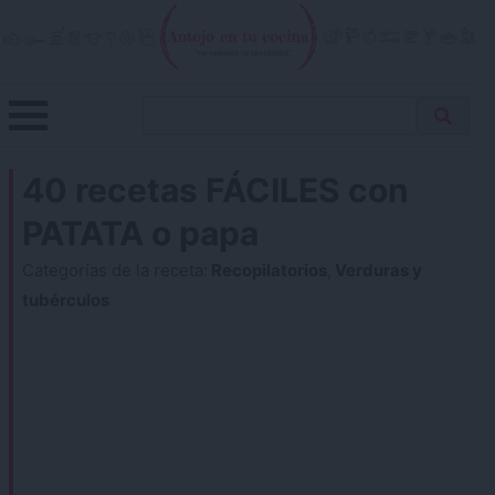
Skip
to
content
Menu
Buscar
Antojo en tu cocina
no resistas la tentación
Busca
receta…
40 recetas FÁCILES con
PATATA o papa
Categorías de la receta:
Recopilatorios
,
Verduras y
tubérculos