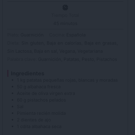
Tiempo Total
45
minutos
minutos
Plato:
Guarnición
Cocina:
Española
Dieta:
Sin gluten, Baja en calorías, Baja en grasas,
Sin Lactosa, Baja en sal, Vegana, Vegetariana
Palabra clave:
Guarnición, Patatas, Pesto, Pistachos
Ingredientes
1
kg
patatas pequeñas
rojas, blancas y moradas
50
g
albahaca
fresca
Aceite de oliva
virgen extra
60
g
pistachos
pelados
Sal
Pimienta
recién molida
2
dientes de ajo
1
cdita
albahaca
seca