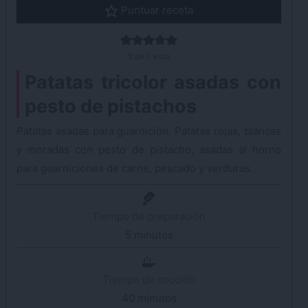
Puntuar receta
5
de 1 voto
Patatas tricolor asadas con
pesto de pistachos
Patatas asadas para guarnición. Patatas rojas, blancas
y moradas con pesto de pistacho, asadas al horno
para guarniciones de carne, pescado y verduras.
Tiempo de preparación
5
minutos
minutos
Tiempo de cocción
40
minutos
minutos