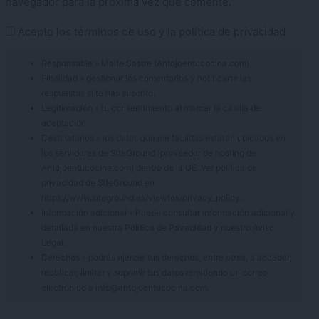
navegador para la próxima vez que comente.
Acepto los
términos de uso
y la
política de privacidad
Responsable » Maite Sastre (Antojoentucocina.com)
Finalidad » gestionar los comentarios y notificarte las
respuestas si te has suscrito.
Legitimación » tu consentimiento al marcar la casilla de
aceptación
Destinatarios » los datos que me facilitas estarán ubicados en
los servidores de SiteGround (proveedor de hosting de
Antojoentucocina.com) dentro de la UE. Ver política de
privacidad de SiteGround en
https://www.siteground.es/viewtos/privacy_policy.
Información adicional » Puede consultar información adicional y
detallada en nuestra
Política de Privacidad
y nuestro
Aviso
Legal
.
Derechos » podrás ejercer tus derechos, entre otros, a acceder,
rectificar, limitar y suprimir tus datos remitiendo un correo
electrónico a info@antojoentucocina.com.