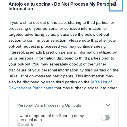
×
Antojo en tu cocina -
Do Not Process My Personal
Ya sabes que si te gustan mis recetas te invito a seguirme
Information
en mi
canal de Youtube «Antojo en tu cocina»
y en las
If you wish to opt-out of the sale, sharing to third parties, or
redes
processing of your personal or sensitive information for
sociales:
Facebook
,
Twitter
,
Pinterest
,
Instagram
. Déjame
targeted advertising by us, please use the below opt-out
un comentario con una estrella en cualquiera de ellas para
section to confirm your selection. Please note that after your
saber que te gusta mi trabajo
opt-out request is processed you may continue seeing
interest-based ads based on personal information utilized by
us or personal information disclosed to third parties prior to
Recetas relacionadas
your opt-out. You may separately opt-out of the further
disclosure of your personal information by third parties on the
IAB’s list of downstream participants. This information may
also be disclosed by us to third parties on the
IAB’s List of
Downstream Participants
that may further disclose it to other
third parties.
Personal Data Processing Opt Outs
¡MI LIBRO DE COCINA YA ESTÁ
DISPONIBLE!
I want to opt-out of the Sharing of my
personal data.
Opted In
Tu tiempo vale más que una receta