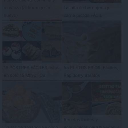
mostaza {al horno y sin
Lasaña de berenjena y
huevo}
carne picada FÁCIL
19 POSTRES FÁCILES listos
55 PLATOS FRÍOS, Fáciles,
en solo 15 MINUTOS
Rápidos y Baratos
Recetas fáciles y
Trufas de zanahoria y coco.
económicas para Navidad y