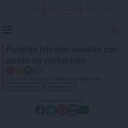
Skip
to
content
Menu
Buscar
Antojo en tu cocina
no resistas la tentación
Busca
receta…
Patatas tricolor asadas con
pesto de pistachos
Categorías de la receta:
Verduras y tubérculos
Ir a la receta ↓
Ir al vídeo ↓
Compartir la receta en: