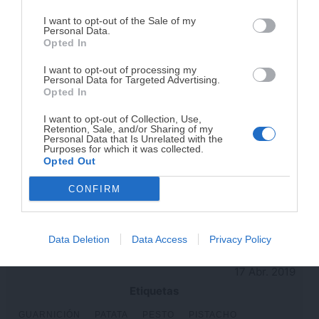
complicada.
Champiñones al ajillo,
Cómo hacer guiso de sepia
I want to opt-out of the Sale of my
receta fácil
con patatas fácil
Personal Data.
He diseñado este libro para ti:
100 recetas
Opted In
rápidas, ricas y nutritivas
que caben en tu
I want to opt-out of processing my
agenda. Sin complicaciones y para familias
Personal Data for Targeted Advertising.
reales.
Opted In
I want to opt-out of Collection, Use,
Retention, Sale, and/or Sharing of my
¡RESERVAR MI EJEMPLAR
Personal Data that Is Unrelated with the
Purposes for which it was collected.
AHORA!
Opted Out
CONFIRM
Carrilleras de cerdo al vino
9 ensaladas templadas
¡No lo dejes pasar! Solo quedan
0
días para
conseguirlo
tinto en olla lenta. Receta
muy fáciles, saludables y
tradicional
económicas
Data Deletion
Data Access
Privacy Policy
17 Abr. 2019
Etiquetas
GUARNICIÓN
PATATA
PESTO
PISTACHO