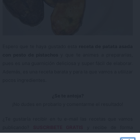
Espero que te haya gustado esta
receta de patata asada
con pesto de pistachos
y que te animes a prepararlas,
pues es una guarnición deliciosa y super fácil de elaborar.
Además, es una receta barata y para la que vamos a utilizar
pocos ingredientes.
¿Se te antoja?
¡No dudes en probarlo y comentarme el resultado!
¿Te gustaría recibir en tu e-mail las recetas que vamos
publicando?
SUSCRIBETE GRATIS
y recibe de forma
semanal todas las novedades.