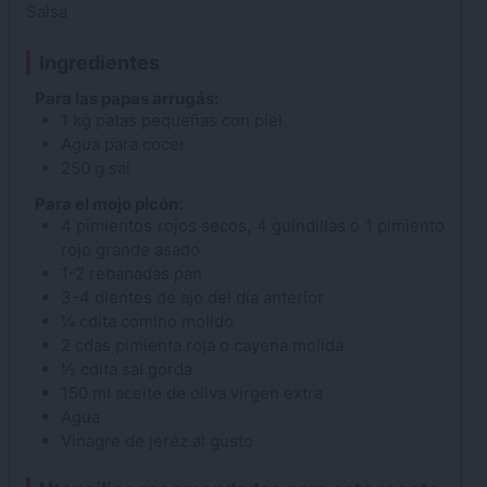
Salsa
Ingredientes
Para las papas arrugás:
1
kg
patas
pequeñas con piel
Agua
para cocer
250
g
sal
Para el mojo picón:
4
pimientos
rojos secos, 4 guindillas o 1 pimiento
rojo grande asado
1-2
rebanadas
pan
3-4
dientes de ajo
del día anterior
¼
cdita
comino
molido
2
cdas
pimienta roja
o cayena molida
½
cdita
sal
gorda
150
ml
aceite de oliva
virgen extra
Agua
Vinagre de jeréz
al gusto