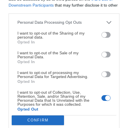
Downstream Participants
that may further disclose it to other
third parties.
Personal Data Processing Opt Outs
¡MI LIBRO DE COCINA YA ESTÁ
DISPONIBLE!
I want to opt-out of the Sharing of my
personal data.
Opted In
Tu tiempo vale más que una receta
complicada.
I want to opt-out of the Sale of my
Personal Data.
He diseñado este libro para ti:
100 recetas
Opted In
rápidas, ricas y nutritivas
que caben en tu
Receta de masa brisa o
Tortitas de calabacín con
I want to opt-out of processing my
agenda. Sin complicaciones y para familias
quebrada (dulce y salada)
salsa de yogur al curry
Personal Data for Targeted Advertising.
reales.
Opted In
I want to opt-out of Collection, Use,
Retention, Sale, and/or Sharing of my
¡RESERVAR MI EJEMPLAR
Personal Data that Is Unrelated with the
Purposes for which it was collected.
AHORA!
Opted Out
CONFIRM
¡No lo dejes pasar! Solo quedan
0
días para