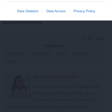
conseguirlo
Data Deletion
Data Access
Privacy Policy
Crepes caseros: receta
Pimientos asados al ajillo,
fácil, historia y trucos para
receta Fácil
que queden perfectos
13 Abr. 2018
Etiquetas
ENTRANTE
GUARNICIÓN
PATATA
PIMIENTO
SALSA
Escrito por
Maite Sastre
Maite Sastre es editora y fotógrafa en
Antojo en tu cocina; además, crea
contenido para redes sociales. Sus
recetas probadas en la cocina y sus completos