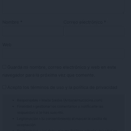
Nombre
*
Correo electrónico
*
Web
Guarda mi nombre, correo electrónico y web en este
navegador para la próxima vez que comente.
Acepto los
términos de uso
y la
política de privacidad
Responsable » Maite Sastre (Antojoentucocina.com)
Finalidad » gestionar los comentarios y notificarte las
respuestas si te has suscrito.
Legitimación » tu consentimiento al marcar la casilla de
aceptación
Destinatarios » los datos que me facilitas estarán ubicados en