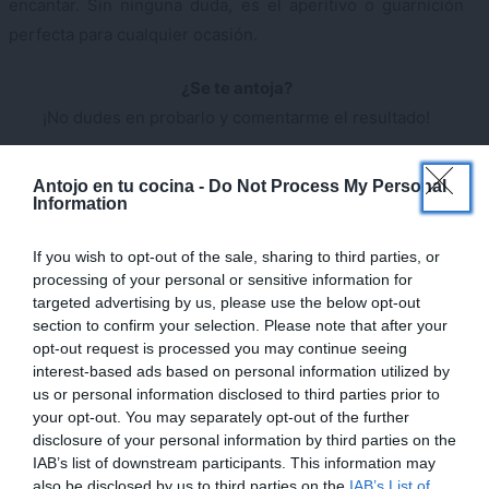
encantar. Sin ninguna duda, es el aperitivo o guarnición
perfecta para cualquier ocasión.
¿Se te antoja?
¡No dudes en probarlo y comentarme el resultado!
¿Te gustaría recibir en tu e-mail las recetas que vamos
×
Antojo en tu cocina -
Do Not Process My Personal
publicando?
SUSCRIBETE GRATIS
y recibe de forma
Information
semanal todas las novedades.
If you wish to opt-out of the sale, sharing to third parties, or
Ya sabes que si te gustan mis recetas te invito a seguirme
processing of your personal or sensitive information for
en mi
canal de Youtube «Antojo en tu cocina»
y en las
targeted advertising by us, please use the below opt-out
section to confirm your selection. Please note that after your
redes
opt-out request is processed you may continue seeing
sociales:
Facebook
,
Twitter
,
Pinterest
,
Instagram
. Déjame
interest-based ads based on personal information utilized by
un comentario con una estrella en cualquiera de ellas para
us or personal information disclosed to third parties prior to
your opt-out. You may separately opt-out of the further
saber que te gusta mi trabajo
disclosure of your personal information by third parties on the
IAB’s list of downstream participants. This information may
Recetas relacionadas
also be disclosed by us to third parties on the
IAB’s List of