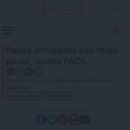
Skip
to
content
Menu
Buscar
Antojo en tu cocina
no resistas la tentación
Busca
receta…
Papas arrugadas con mojo
picón, receta FÁCIL
Categorías de la receta:
Salsas saladas
,
Verduras y
tubérculos
Ir a la receta ↓
Ir al vídeo ↓
Compartir la receta en: