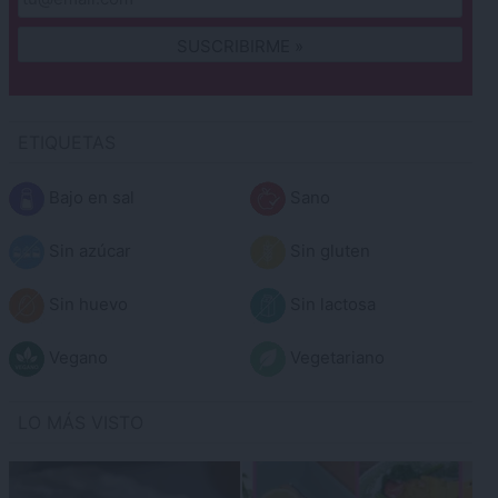
ETIQUETAS
Bajo en sal
Sano
Sin azúcar
Sin gluten
Sin huevo
Sin lactosa
Vegano
Vegetariano
LO MÁS VISTO