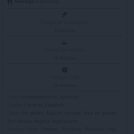
Servings
6
personas
Tiempo de preparación
5
minutos
minutos
Tiempo de cocción
15
minutos
minutos
Tiempo Total
20
minutos
minutos
Plato:
Acompañamiento, Aperitivo
Cocina:
Canarias, Española
Dieta:
Sin gluten, Baja en calorías, Baja en grasas,
Sin Lactosa, Vegana, Vegetariana
Palabra clave:
Patatas, Pimiento, Pimiento rojo,