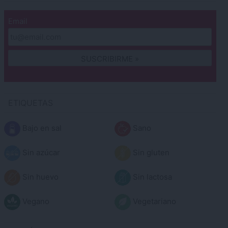
Email
ETIQUETAS
Bajo en sal
Sano
Sin azúcar
Sin gluten
Sin huevo
Sin lactosa
Vegano
Vegetariano