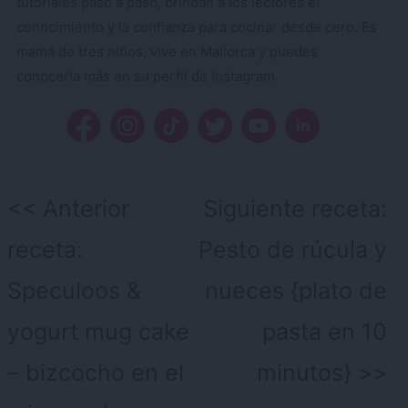
tutoriales paso a paso, brindan a los lectores el
conocimiento y la confianza para cocinar desde cero. Es
mamá de tres niños, vive en Mallorca y puedes
conocerla más en su perfil de Instagram
Navegación
Anterior
Siguiente receta:
de
receta:
Pesto de rúcula y
entradas
Speculoos &
nueces {plato de
yogurt mug cake
pasta en 10
– bizcocho en el
minutos}