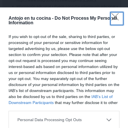
https://www.siteground.es/viewtos/privacy_policy.
Información adicional » Puede consultar información adicional y
detallada en nuestra
Política de Privacidad
y nuestro
Aviso
×
Antojo en tu cocina -
Do Not Process My Personal
Legal
.
Information
Derechos » podrás ejercer tus derechos, entre otros, a acceder,
rectificar, limitar y suprimir tus datos remitiendo un correo
electrónico a info@antojoentucocina.com.
If you wish to opt-out of the sale, sharing to third parties, or
processing of your personal or sensitive information for
targeted advertising by us, please use the below opt-out
section to confirm your selection. Please note that after your
opt-out request is processed you may continue seeing
30 comentarios en “
Panacota de
interest-based ads based on personal information utilized by
us or personal information disclosed to third parties prior to
café fácil
”
your opt-out. You may separately opt-out of the further
disclosure of your personal information by third parties on the
LIDIA SEGURA
IAB’s list of downstream participants. This information may
also be disclosed by us to third parties on the
IAB’s List of
30 marzo, 2016 a las 08:41
Downstream Participants
that may further disclose it to other
Con esa panacotta Aurora se despierta sin
third parties.
necesidad de beso!! Que delicia con lo que me
Personal Data Processing Opt Outs
gusta a mí el café!! Enhorabuena por tu victoria
¡MI LIBRO DE COCINA YA ESTÁ