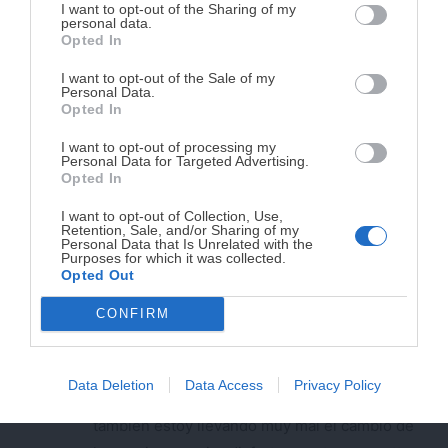
DISPONIBLE!
del mes pasado y por la receta de este. Un
I want to opt-out of the Sharing of my
personal data.
beso guapa
Opted In
Tu tiempo vale más que una receta
complicada.
I want to opt-out of the Sale of my
RESPONDER
Personal Data.
He diseñado este libro para ti:
100 recetas
Opted In
rápidas, ricas y nutritivas
que caben en tu
MAITE
I want to opt-out of processing my
agenda. Sin complicaciones y para familias
Personal Data for Targeted Advertising.
30 marzo, 2016 a las 10:55
reales.
Opted In
jajaj muchas gracias Lidia! un beso
I want to opt-out of Collection, Use,
enorme
Retention, Sale, and/or Sharing of my
¡RESERVAR MI EJEMPLAR
Personal Data that Is Unrelated with the
Purposes for which it was collected.
AHORA!
Opted Out
RESPONDER
CONFIRM
¡No lo dejes pasar! Solo quedan
0
días para
M. ESTHER MG
conseguirlo
30 marzo, 2016 a las 09:49
Data Deletion
Data Access
Privacy Policy
Es una idea perfecta para despertarse! yo
también estoy llevando muy mal el cambio de