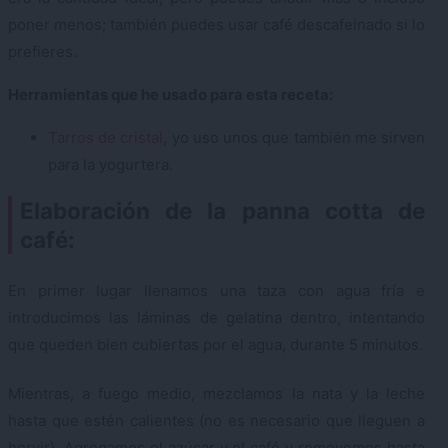
poner menos; también puedes usar café descafeinado si lo
prefieres.
Herramientas que he usado para esta receta:
Tarros de cristal
, yo uso unos que también me sirven
para la yogurtera.
Elaboración de la panna cotta de
café:
En primer lugar llenamos una taza con agua fría e
introducimos las láminas de gelatina dentro, intentando
que queden bien cubiertas por el agua, durante 5 minutos.
Mientras, a fuego medio, mezclamos la nata y la leche
hasta que estén calientes (no es necesario que lleguen a
hervir). Agregamos el azúcar y el café y removemos hasta