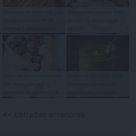
La receta de sushi más fácil
Calabacines rellenos fríos
del mundo y lista en 10
en solo 15 minutos (¡sin
minutos | Estilo bandeja
horno!)
exprés
Ramo de flores comestible
Crema de pistachos 100%:
con masa, rúcula y
una receta con un solo
embutido: el aperitivo más
ingrediente (y todo el
original del verano
sabor)
Navegación
Entradas anteriores
de