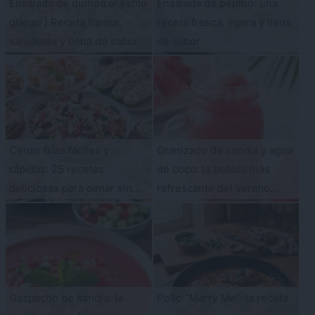
Ensalada de quinoa al estilo
Ensalada de pepino: una
griego | Receta fresca,
receta fresca, ligera y llena
saludable y llena de sabor
de sabor
Cenas frías fáciles y
Granizado de sandía y agua
rápidas: 25 recetas
de coco: la bebida más
deliciosas para cenar sin
refrescante del verano
encender los fogones
(solo 2 ingredientes)
Gazpacho de sandía: la
Pollo “Marry Me”: la receta