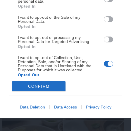
personal data.
Opted In
Tu tiempo vale más que una receta
complicada.
I want to opt-out of the Sale of my
Personal Data.
He diseñado este libro para ti:
100 recetas
Opted In
rápidas, ricas y nutritivas
que caben en tu
Huevos al horno con nata,
I want to opt-out of processing my
agenda. Sin complicaciones y para familias
Personal Data for Targeted Advertising.
queso azul y nueces
Galletas en microondas:
reales.
Opted In
(receta fácil y cremosa)
listas en 5 minutos
I want to opt-out of Collection, Use,
Retention, Sale, and/or Sharing of my
¡RESERVAR MI EJEMPLAR
Personal Data that Is Unrelated with the
Purposes for which it was collected.
AHORA!
Opted Out
CONFIRM
¡No lo dejes pasar! Solo quedan
0
días para
conseguirlo
Natillas caseras en
Macarrones con salsa
microondas: rápidas, fáciles
picante de tomate y beicon:
Data Deletion
Data Access
Privacy Policy
y con la textura de siempre
receta fácil, intensa y llena
de sabor