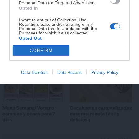
Personal Data for Targeted Advertising.
reales.
Opted In
I want to opt-out of Collection, Use,
Retention, Sale, and/or Sharing of my
Crema templada de maíz y
Salsa boloñesa casera
¡RESERVAR MI EJEMPLAR
Personal Data that Is Unrelated with the
leche de coco
auténtica. FÁCIL y SANA
Purposes for which it was collected.
AHORA!
Opted Out
CONFIRM
¡No lo dejes pasar! Solo quedan
0
días para
conseguirlo
Data Deletion
Data Access
Privacy Policy
Menú Semanal Vegano:
Cacahuetes caramelizados
comidas y cenas para 7
caseros: receta fácil y
días
deliciosa