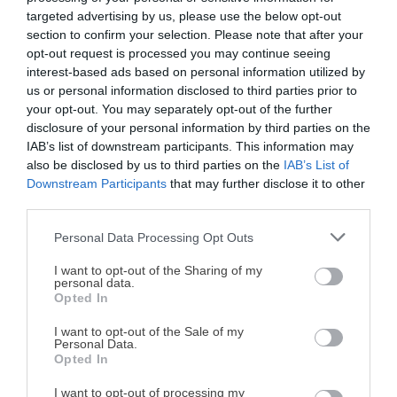
¿Te gustaría recibir en tu e-mail las recetas que vamos
targeted advertising by us, please use the below opt-out
publicando?
SUSCRIBETE GRATIS
y recibe de forma
section to confirm your selection. Please note that after your
semanal todas las novedades.
opt-out request is processed you may continue seeing
interest-based ads based on personal information utilized by
Ya sabes que si te gustan mis recetas te invito a seguirme
us or personal information disclosed to third parties prior to
en mi
canal de Youtube «Antojo en tu cocina»
y en las
your opt-out. You may separately opt-out of the further
disclosure of your personal information by third parties on the
redes
IAB’s list of downstream participants. This information may
sociales:
Facebook
,
Twitter
,
Pinterest
,
Instagram
. Déjame
also be disclosed by us to third parties on the
IAB’s List of
un comentario con una estrella en cualquiera de ellas para
Downstream Participants
that may further disclose it to other
third parties.
saber que te gusta mi trabajo
Personal Data Processing Opt Outs
¡MI LIBRO DE COCINA YA ESTÁ
Recetas relacionadas
DISPONIBLE!
I want to opt-out of the Sharing of my
personal data.
Opted In
Tu tiempo vale más que una receta
complicada.
I want to opt-out of the Sale of my
Personal Data.
He diseñado este libro para ti:
100 recetas
Opted In
rápidas, ricas y nutritivas
que caben en tu
I want to opt-out of processing my
agenda. Sin complicaciones y para familias