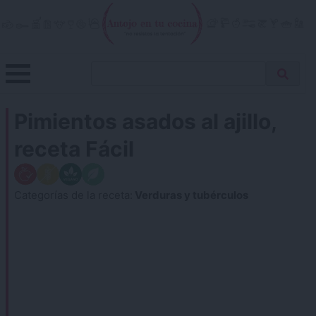
Skip
to
content
Menu
Buscar
Antojo en tu cocina
no resistas la tentación
Busca
receta…
Pimientos asados al ajillo,
receta Fácil
Categorías de la receta:
Verduras y tubérculos