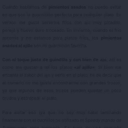
Cuando hablamos de
pimientos asados
no puedo evitar
en que son la guarnición perfecta para cualquier plato. En
verano me gusta servirlos fríos con ajo muy picadito,
perejil y huevo duro troceado. En invierno, cuando el frío
apremia y no estamos para platos fríos, los
pimientos
asados al ajillo
son mi guarnición favorita.
Con el toque justo de guindilla y con bien de ajo
, así es
como me gustan a mí los platos
«al ajillo»
. Si bien me
encanta el sabor del ajo y verlo en el plato, he de decir que
al comerlo no me gusta encontrarme con grandes trozos,
ya que algunos de esos trozos pueden quedar un poco
crudos y estropear el plato.
Para evitar eso (ya que no soy muy hábil laminando
finamente con el cuchillo) he utilizado el
Speedy mando de
Tupperware
para trocearlo. Se trata de una pequeña