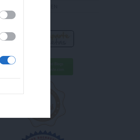
DES ENCONTRARME EN
R AHORA!
ara conseguirlo