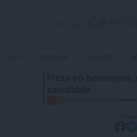
Skip
to
content
INICIO
RECETAS
MI LIBRO
M
Antojo en tu cocina
no resistas la tentación
Pizza en berenjena, r
saludable
Categorías de la receta:
Verduras
Comparti