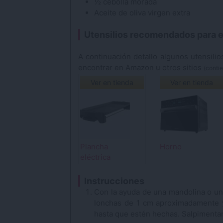
½
cebolla
morada
Aceite de oliva
virgen extra
Utensilios recomendados para e
A continuación detallo algunos utensilios que he usado para esta receta y que puedes
encontrar en Amazon u otros sitios
(contie
Ver en tienda
Ver en tienda
Plancha
Horno
eléctrica
Instrucciones
Con la ayuda de una mandolina o un 
lonchas de 1 cm aproximadamente y
hasta que estén hechas. Salpimenta