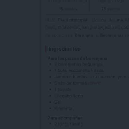
Tiempo de cocción
Tiempo Total
15
minutos
15
minutos
minutos
minutos
Plato:
Plato principal
Cocina:
Italiana, 
Dieta:
Diabéticos, Sin gluten, Baja en calo
Palabra clave:
Berenjenas, Berenjenas rel
Ingredientes
Para las pizzas de berenjena
2
berenjenas
pequeñas
1
bola
mozzarella
fresca
Jamón
o fiambre a tu elección, yo h
Salsa de tomate
casera
1
tomate
Orégano
seco
Sal
Pimienta
Para acompañar
2
tazas
rúcula