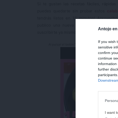
Si te gustan las recetas fáciles, rápidas
puedes quedarte sin probar estos
calab
tendrás listos en 15 minutos! Aprovech
publico una nueva receta y muchos tr
Antojo en
suscribirte ya mismo. Tu apoyo es muy imp
If you wish 
Al pulsar el botón "Play" se cargarán las cooki
sensitive in
confirm you
continue se
information 
further disc
participants
Downstream 
Persona
I want t