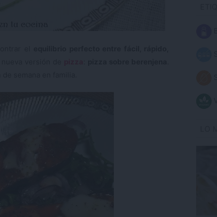
ETI
B
contrar el
equilibrio perfecto entre fácil, rápido,
S
 nueva versión de
pizza
:
pizza sobre berenjena
.
n de semana en familia.
S
V
LO 