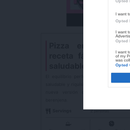
Opted 
I want t
Opted 
I want 
Advertis
Opted 
Pizza en berenjena
I want t
receta fácil, rápida
of my P
was col
saludable
Opted 
El equilibrio perfecto entre fácil, rápi
saludable y riquísimo comparto contigo
nueva versión de pizza: pizza sob
berenjena.
Servings
2
personas