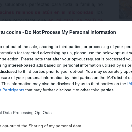
 y saludables perfectas para toda la familia, no
acines rellenos de atún en el microondas
¡los
o para recordarte que
en mi canal de YouTube
Trufa
ucos todas las semanas, así que no dudes en
coco.
 tu cocina -
Do Not Process My Personal Information
ortante para seguir creando contenidos.
Últ
to opt-out of the sale, sharing to third parties, or processing of your per
es de Youtube. Si deseas cargarlo sin cookies pulsa
aquí
formation for targeted advertising by us, please use the below opt-out s
r selection. Please note that after your opt-out request is processed y
eing interest-based ads based on personal information utilized by us or
disclosed to third parties prior to your opt-out. You may separately opt-
losure of your personal information by third parties on the IAB’s list of
. This information may also be disclosed by us to third parties on the
IA
¡MI LIBRO DE COCINA 
Participants
that may further disclose it to other third parties.
DISPONIBLE!
Tu tiempo vale más que una receta
l Data Processing Opt Outs
He diseñado este libro para ti:
100 rec
ricas y nutritivas
que caben en tu 
o opt-out of the Sharing of my personal data.
complicaciones y para familias 