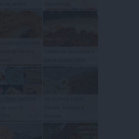
ña de verano
Económicas
 crujiente con miel
taza {al horno y
Lasaña de berenjena y
uevo}
carne picada FÁCIL
OSTRES FÁCILES
55 PLATOS FRÍOS,
s en solo 15
Fáciles, Rápidos y
UTOS
Baratos