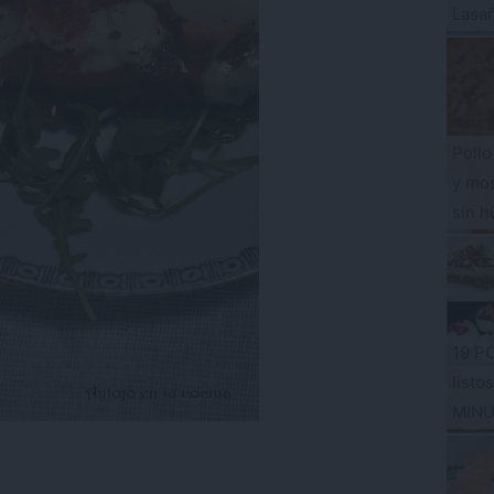
Lasa
Pollo
y mos
sin h
19 P
listo
MIN