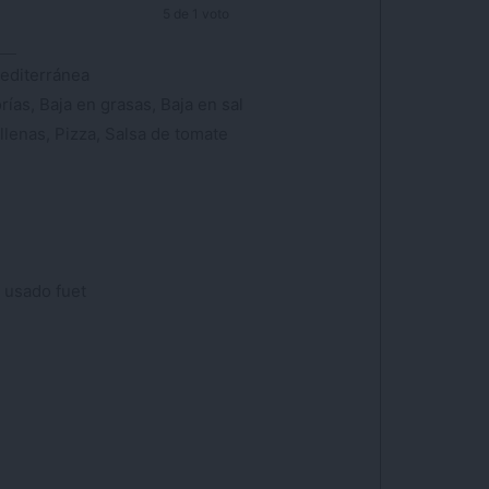
5
de 1 voto
Mediterránea
rías, Baja en grasas, Baja en sal
lenas, Pizza, Salsa de tomate
e usado fuet