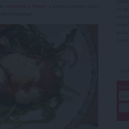
perso
-de
chocolate y fresas
– y sobre cualquier cosa -
sin ga
están tremendas!
cocin
ocas
produ
Cocina
¡QU
Emai