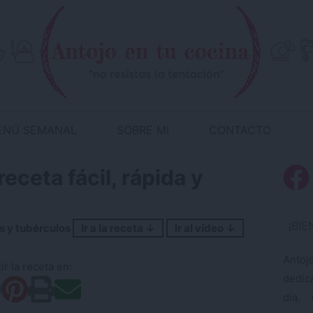
ENÚ SEMANAL
SOBRE MI
CONTACTO
eceta fácil, rápida y
¡BI
 y tubérculos
Ir a la receta ↓
Ir al vídeo ↓
Antoj
r la receta en:
dedic
día, 