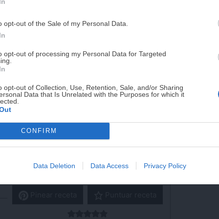
In
PUE
o opt-out of the Sale of my Personal Data.
¡RESERVAR MI EJEMPLA
In
to opt-out of processing my Personal Data for Targeted
ing.
¡No lo dejes pasar! Solo quedan
0
días p
In
,
o opt-out of Collection, Use, Retention, Sale, and/or Sharing
 y
ersonal Data that Is Unrelated with the Purposes for which it
lected.
Out
do,
CONFIRM
 la
re
Data Deletion
Data Access
Privacy Policy
Imprimir receta
Pinear receta
Puntuar receta