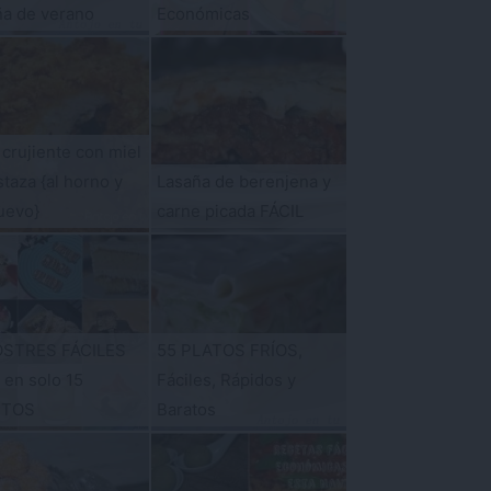
ña de verano
Económicas
 crujiente con miel
taza {al horno y
Lasaña de berenjena y
uevo}
carne picada FÁCIL
OSTRES FÁCILES
55 PLATOS FRÍOS,
s en solo 15
Fáciles, Rápidos y
UTOS
Baratos