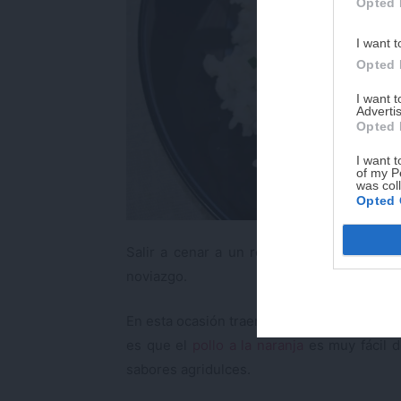
Opted 
I want t
Opted 
I want 
Advertis
Opted 
I want t
of my P
was col
Opted 
Salir a cenar a un restaurante chino o ja
noviazgo.
En esta ocasión traemos el restaurante a ca
es que el
pollo a la naranja
es muy fácil d
sabores agridulces.