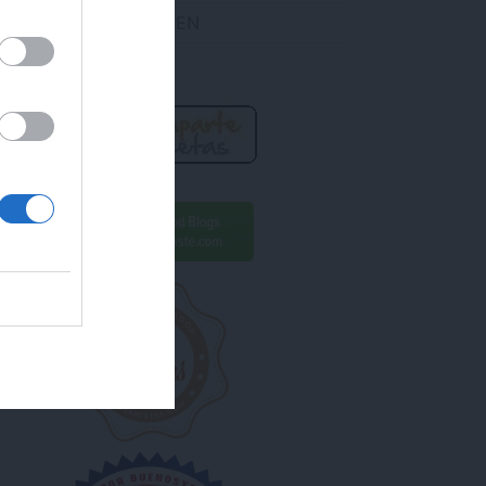
DES ENCONTRARME EN
R AHORA!
ara conseguirlo