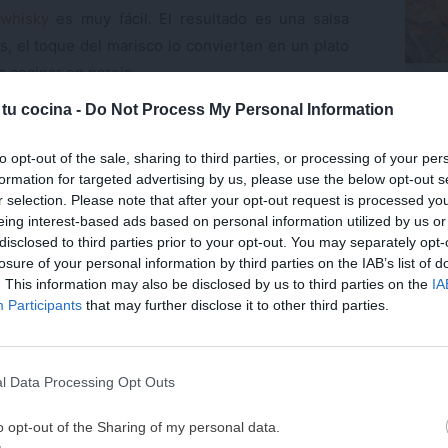
whisky
es muy fácil. El resultado es una salsa
 el toque del marisco lo convierten en un plato
a cocinar en pareja.
Trufa
coco.
 tu cocina -
Do Not Process My Personal Information
ar este plato pelaremos las gambas o langostinos
ísimo sabor. A continuación, cocinaremos una
Últ
to opt-out of the sale, sharing to third parties, or processing of your per
mos junto con las gambas y la pasta cocida.
formation for targeted advertising by us, please use the below opt-out s
r selection. Please note that after your opt-out request is processed y
eing interest-based ads based on personal information utilized by us or
disclosed to third parties prior to your opt-out. You may separately opt-
losure of your personal information by third parties on the IAB’s list of
. This information may also be disclosed by us to third parties on the
IA
¡MI LIBRO DE COCINA 
Participants
that may further disclose it to other third parties.
DISPONIBLE!
Tu tiempo vale más que una receta
l Data Processing Opt Outs
He diseñado este libro para ti:
100 rec
ricas y nutritivas
que caben en tu 
o opt-out of the Sharing of my personal data.
complicaciones y para familias 