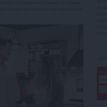
perso
realizar con nuestra media naranja; no obstante,
sin ga
o más romántico que muchos no han experimentado
cocin
ocas
produ
Cocina
¡QU
Emai