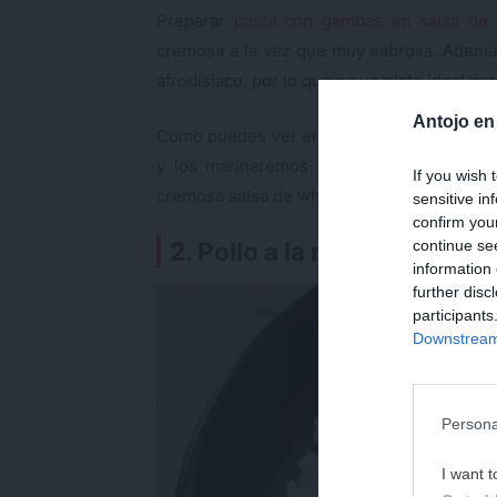
Preparar
pasta con gambas en salsa de 
cremosa a la vez que muy sabrosa. Además,
afrodisíaco, por lo que es un plato ideal par
Antojo en
Como puedes ver en la receta, para elabor
y los marinaremos para que tengan much
If you wish 
cremosa salsa de whisky y nata que servire
sensitive in
confirm you
continue se
2. Pollo a la naranja
information 
further disc
participants
Downstream 
Persona
I want t