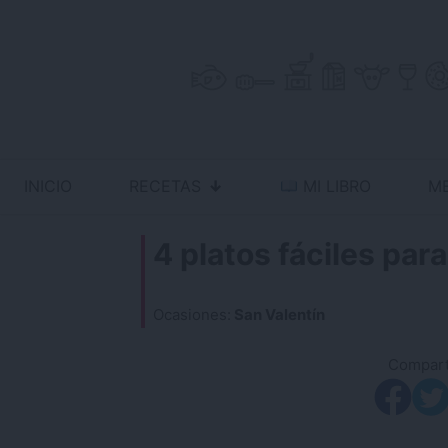
Skip
to
content
INICIO
RECETAS
MI LIBRO
M
Antojo en tu cocina
no resistas la tentación
4 platos fáciles p
Ocasiones:
San Valentín
Comparti