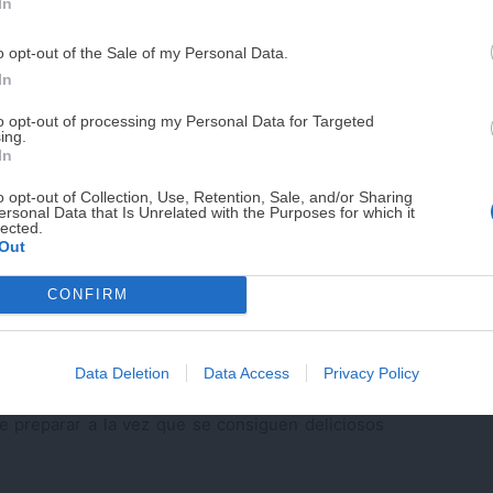
In
PUE
o opt-out of the Sale of my Personal Data.
¡RESERVAR MI EJEMPLA
In
to opt-out of processing my Personal Data for Targeted
ing.
¡No lo dejes pasar! Solo quedan
0
días p
In
o opt-out of Collection, Use, Retention, Sale, and/or Sharing
ersonal Data that Is Unrelated with the Purposes for which it
lected.
Out
CONFIRM
ponés es todo un clásico de las citas durante el
Data Deletion
Data Access
Privacy Policy
sa preparando una receta asiática muy sencilla. Y
e preparar a la vez que se consiguen deliciosos