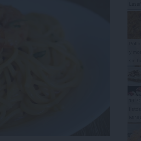
Lasa
Pollo
y mos
sin h
19 P
listo
MIN