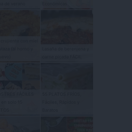
ña de verano
Económicas
 crujiente con miel
taza {al horno y
Lasaña de berenjena y
uevo}
carne picada FÁCIL
OSTRES FÁCILES
55 PLATOS FRÍOS,
s en solo 15
Fáciles, Rápidos y
UTOS
Baratos