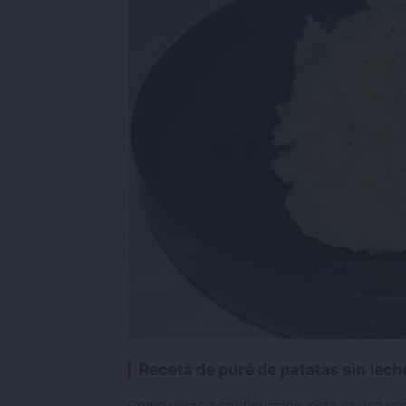
Receta de puré de patatas sin lech
Como verás a continuación, esta es una re