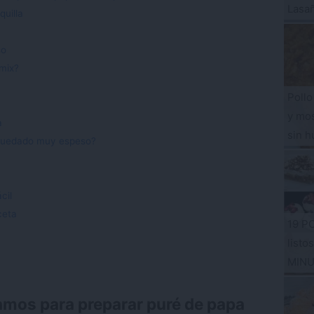
Lasa
uilla
so
mix?
Pollo
y mos
a
sin h
 quedado muy espeso?
cil
ceta
19 P
listo
MIN
amos para preparar puré de papa