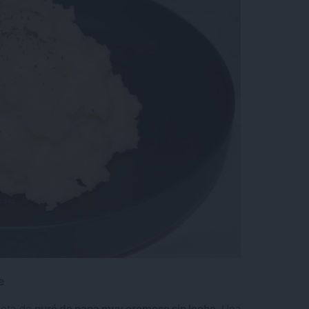
e
ceta de
puré de papa muy cremoso sin leche
. Una