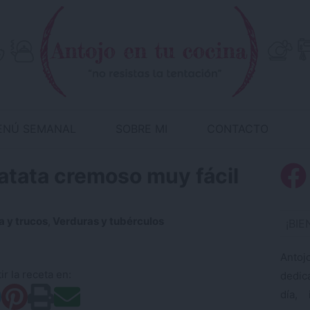
ENÚ SEMANAL
SOBRE MI
CONTACTO
atata cremoso muy fácil
a y trucos
,
Verduras y tubérculos
¡BI
Antoj
r la receta en:
dedic
día, 