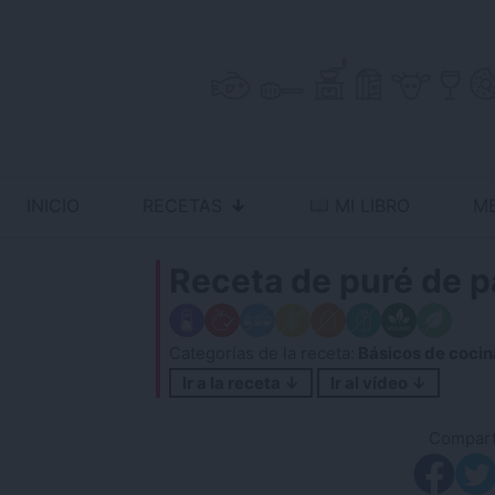
Skip
to
content
INICIO
RECETAS
MI LIBRO
M
Antojo en tu cocina
no resistas la tentación
Receta de puré de p
Categorías de la receta:
Básicos de cocin
Ir a la receta ↓
Ir al vídeo ↓
Comparti