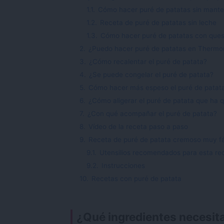
1.1.
Cómo hacer puré de patatas sin manteq
1.2.
Receta de puré de patatas sin leche
1.3.
Cómo hacer puré de patatas con que
2.
¿Puedo hacer puré de patatas en Thermo
3.
¿Cómo recalentar el puré de patata?
4.
¿Se puede congelar el puré de patata?
5.
Cómo hacer más espeso el puré de patat
6.
¿Cómo aligerar el puré de patata que ha
7.
¿Con qué acompañar el puré de patata?
8.
Vídeo de la receta paso a paso
9.
Receta de puré de patata cremoso muy fá
9.1.
Utensilios recomendados para esta re
9.2.
Instrucciones
10.
Recetas con puré de patata
¿Qué ingredientes necesit