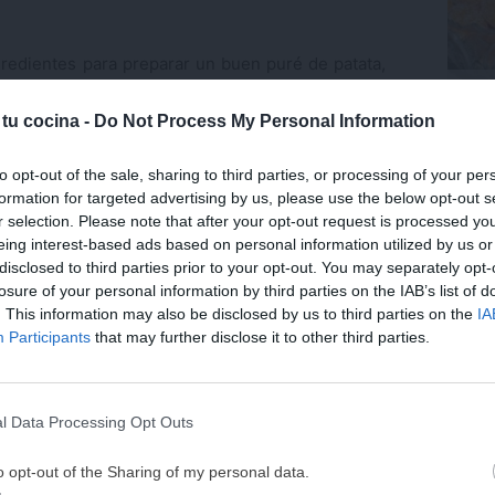
redientes para preparar un buen puré de patata,
Trufa
sejos para que te quede muy cremoso
y con una
coco.
 tu cocina -
Do Not Process My Personal Information
Últ
to opt-out of the sale, sharing to third parties, or processing of your per
nte principal para la elaboración, pues no nos
formation for targeted advertising by us, please use the below opt-out s
 una guarnición elaborada con patatas cocidas
r selection. Please note that after your opt-out request is processed y
arlo, la elección del tipo de patata será muy
eing interest-based ads based on personal information utilized by us or
fécula que contenga será la que nos ayudará a
disclosed to third parties prior to your opt-out. You may separately opt-
losure of your personal information by third parties on the IAB’s list of
ecta. Para hacer puré de patata
evitaremos las
. This information may also be disclosed by us to third parties on the
IA
¡MI LIBRO DE COCINA 
n menos almidón (patatas cerosas) y que nos
Participants
that may further disclose it to other third parties.
DISPONIBLE!
sas (especiales para cocer) como la Baraka,
ntiac (patata roja), Ágata e, incluso, patatas
Tu tiempo vale más que una receta
aremos unas patatas que no sean nuevas ni muy
l Data Processing Opt Outs
He diseñado este libro para ti:
100 rec
as y sin pelar, ya que eso evitará que la patata
ricas y nutritivas
que caben en tu 
o opt-out of the Sharing of my personal data.
guada y sin sabor.
complicaciones y para familias 