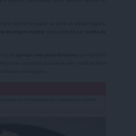
da a aportar cremosidad, pero también aporta un
osa o quieras preparar un puré de patata vegano,
na de origen vegetal
, pero también por
aceite de
es la de
agregar una yema de huevo
, que también
 por no cocinarla, porque el calor residual de la
su consumo sea seguro.
ustituye la mantequilla por margarina vegetal