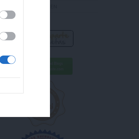
DES ENCONTRARME EN
R AHORA!
ara conseguirlo