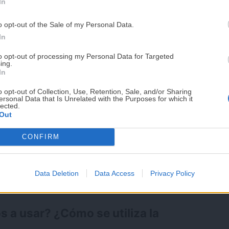
In
PUE
o opt-out of the Sale of my Personal Data.
¡RESERVAR MI EJEMPLA
In
to opt-out of processing my Personal Data for Targeted
ing.
¡No lo dejes pasar! Solo quedan
0
días p
In
o opt-out of Collection, Use, Retention, Sale, and/or Sharing
ersonal Data that Is Unrelated with the Purposes for which it
lected.
Out
a la gelatina?
CONFIRM
gelatina de frutas, la
gelatina transparente
se
deberemos elaborar y decorar completamente la
Data Deletion
Data Access
Privacy Policy
la por completo.
s a usar? ¿Cómo se utiliza la