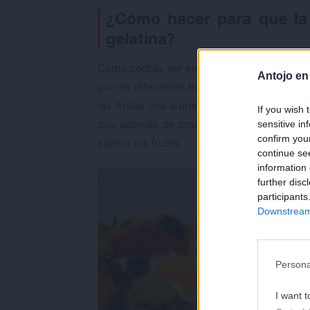
¿Cómo hacer para que la 
gelatina?
Como podrás ver en el vídeo, conseguir qu
Antojo en
por las diferentes frutas será muy fácil, y
las frutas una a una a la tarta. Esto lo co
If you wish 
que además de proporcionarnos un fondo 
sensitive in
confirm you
sujetar las frutas.
continue se
information 
further disc
participants
Downstream 
Persona
I want t