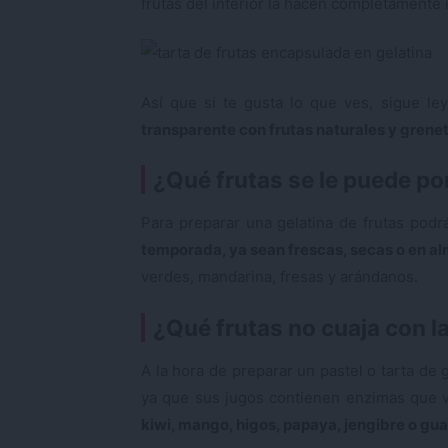
frutas del interior la hacen completamente i
Así que si te gusta lo que ves, sigue l
transparente con frutas naturales y grenet
¿Qué frutas se le puede pon
Para preparar una gelatina de frutas pod
temporada, ya sean frescas, secas o en al
verdes, mandarina, fresas y arándanos.
¿Qué frutas no cuaja con la
A la hora de preparar un pastel o tarta de 
ya que sus jugos contienen enzimas que v
kiwi, mango, higos, papaya, jengibre o gu