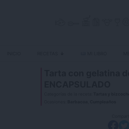
Skip
to
content
INICIO
RECETAS
MI LIBRO
M
Antojo en tu cocina
no resistas la tentación
Tarta con gelatina d
ENCAPSULADO
Categorías de la receta:
Tartas y bizcoch
Ocasiones:
Barbacoa
,
Cumpleaños
Comparti