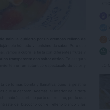
ETI
B
S
e vainilla
cubierto por un cremoso relleno de
S
dejándolo húmedo y llenísimo de sabor. Pero eso
V
al, vamos a cubrir la tarta con diferentes frutas y
atina transparente con sabor cítrico
. Te aseguro
LO 
nvierten en un auténtico espectáculo de color y
 de lo más bonita y llamativa, pues la gelatina
tas que la decoran. Además, el interior de la tarta
cho habrá absorbido parte del relleno, por lo que
ntraste del bizcocho con el relleno blanco y las