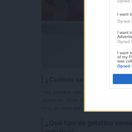
Opted 
I want t
Opted 
I want 
Advertis
Opted 
I want t
of my P
was col
Opted 
¿Cuándo se agrega la fruta 
Para preparar esta tarta encapsulada en 
agrega en último lugar, ya que primero 
tarta, de modo que la gelatina pueda cubrir
¿Qué tipo de gelatina vamo
gelatina?