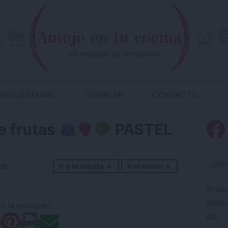
ENÚ SEMANAL
SOBRE MI
CONTACTO
e frutas
PASTEL
¡BI
os
Ir a la receta ↓
Ir al vídeo ↓
Antoj
dedic
r la receta en:
día, 