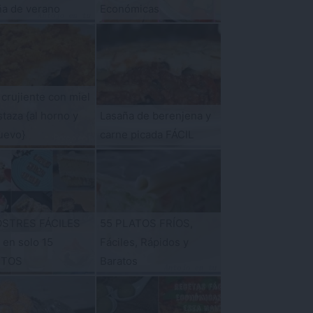
ña de verano
Económicas
 crujiente con miel
taza {al horno y
Lasaña de berenjena y
uevo}
carne picada FÁCIL
OSTRES FÁCILES
55 PLATOS FRÍOS,
s en solo 15
Fáciles, Rápidos y
UTOS
Baratos