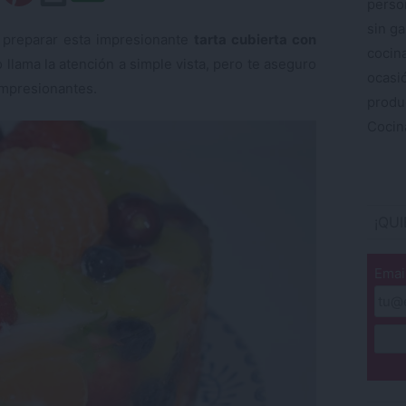
perso
sin ga
a preparar esta impresionante
tarta cubierta con
cocin
o llama la atención a simple vista, pero te aseguro
ocas
impresionantes.
produ
Cocina
¡QU
Emai