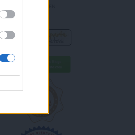
DES ENCONTRARME EN
R AHORA!
ara conseguirlo