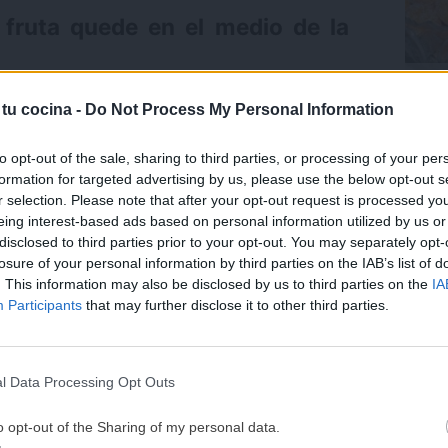
fruta quede en el medio de la
Trufa
e toda la tarta nos quede perfectamente cubierta
coco.
 tu cocina -
Do Not Process My Personal Information
a que antes de agregar la gelatina, iremos pegando
nseguiremos gracias a la cobertura de la tarta, ya
Últ
to opt-out of the sale, sharing to third parties, or processing of your per
liso y blanco, nos servirá como pegamento para
formation for targeted advertising by us, please use the below opt-out s
r selection. Please note that after your opt-out request is processed y
eing interest-based ads based on personal information utilized by us or
disclosed to third parties prior to your opt-out. You may separately opt-
losure of your personal information by third parties on the IAB’s list of
. This information may also be disclosed by us to third parties on the
IA
¡MI LIBRO DE COCINA 
Participants
that may further disclose it to other third parties.
DISPONIBLE!
Tu tiempo vale más que una receta
l Data Processing Opt Outs
He diseñado este libro para ti:
100 rec
ricas y nutritivas
que caben en tu 
o opt-out of the Sharing of my personal data.
complicaciones y para familias 