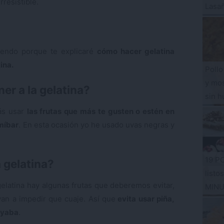
rresistible.
Lasa
eyendo porque te explicaré
cómo hacer gelatina
ina.
Pollo
y mos
er a la gelatina?
sin h
rás usar
las frutas que más te gusten o estén en
míbar
. En esta ocasión yo he usado uvas negras y
19 P
 gelatina?
listo
gelatina hay algunas frutas que deberemos evitar,
MIN
an a impedir que cuaje. Así que
evita usar piña,
ayaba
.